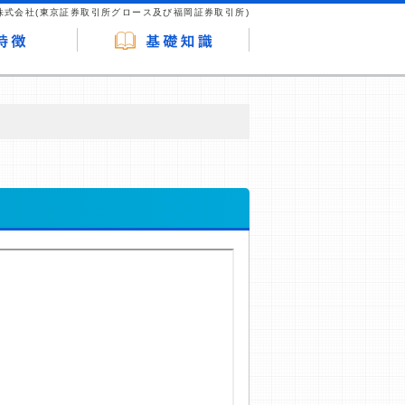
株式会社(東京証券取引所グロース及び福岡証券取引所)
が企業ホームページを訪れ、成約が発生する
はなく、当編集部の調査／ユーザーへの口コ