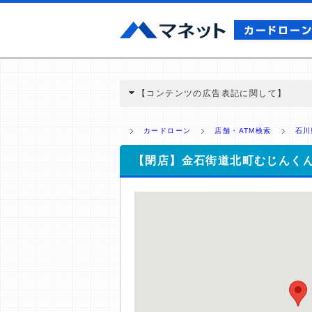
【コンテンツの広告表記に関して】
本コンテンツには、紹介している商品・商材
と弊社に対して企業から紹介報酬が支払われ
カードローン
店舗・ATM検索
石川
ミ収集などに基づき、公平性を担保した情
>提携企業一覧
【閉店】金石街道北町むじんく