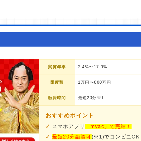
実質年率
2.4%〜17.9%
限度額
1万円〜800万円
融資時間
最短20分※1
おすすめポイント
スマホアプリ
「myac」で完結！
最短20分融資可
(※1)でコンビニOK