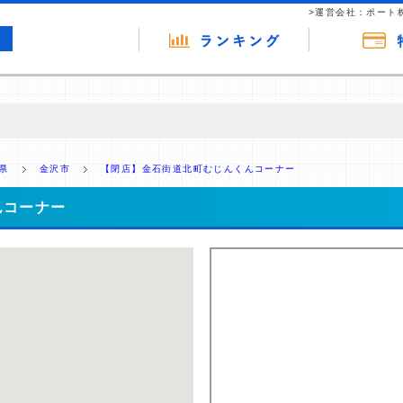
>運営会社：ポート
の広告（リンク）を含む場合があります。 これらの広告を経由して読者
るという収益モデルです。 ただし、特定の商品を根拠なくPRするもので
県
金沢市
【閉店】金石街道北町むじんくんコーナー
報提供を行っています。
んコーナー