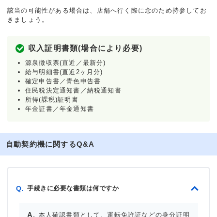
該当の可能性がある場合は、店舗へ行く際に念のため持参してお
きましょう。
収入証明書類(場合により必要)
源泉徴収票(直近／最新分)
給与明細書(直近2ヶ月分)
確定申告書／青色申告書
住民税決定通知書／納税通知書
所得(課税)証明書
年金証書／年金通知書
自動契約機に関するQ&A
手続きに必要な書類は何ですか
Q.
本人確認書類として、運転免許証などの身分証明