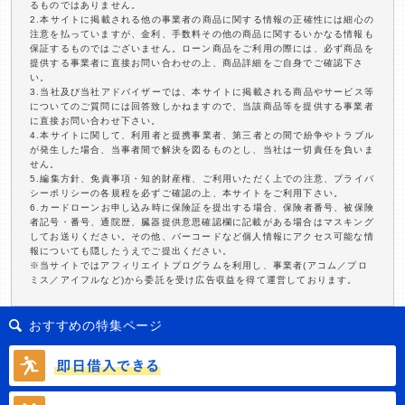
るものではありません。
2.本サイトに掲載される他の事業者の商品に関する情報の正確性には細心の
注意を払っていますが、金利、手数料その他の商品に関するいかなる情報も
保証するものではございません。ローン商品をご利用の際には、必ず商品を
提供する事業者に直接お問い合わせの上、商品詳細をご自身でご確認下さ
い。
3.当社及び当社アドバイザーでは、本サイトに掲載される商品やサービス等
についてのご質問には回答致しかねますので、当該商品等を提供する事業者
に直接お問い合わせ下さい。
4.本サイトに関して、利用者と提携事業者、第三者との間で紛争やトラブル
が発生した場合、当事者間で解決を図るものとし、当社は一切責任を負いま
せん。
5.編集方針、免責事項・知的財産権、ご利用いただく上での注意、プライバ
シーポリシーの各規程を必ずご確認の上、本サイトをご利用下さい。
6.カードローンお申し込み時に保険証を提出する場合、保険者番号、被保険
者記号・番号、通院歴、臓器提供意思確認欄に記載がある場合はマスキング
してお送りください。その他、バーコードなど個人情報にアクセス可能な情
報についても隠したうえでご提出ください。
※当サイトではアフィリエイトプログラムを利用し、事業者(アコム／プロ
ミス／アイフルなど)から委託を受け広告収益を得て運営しております。
おすすめの特集ページ