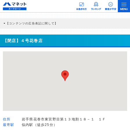
【コンテンツの広告表記に関して】
本コンテンツには、紹介している商品・商材の広告（リンク）を含む場合がありま
す。 これらの広告を経由して読者が企業ホームページを訪れ、成約が発生すると弊
社に対して企業から紹介報酬が支払われるという収益モデルです。 ただし、特定の
【閉店】４号花巻店
商品を根拠なくPRするものではなく、当編集部の調査／ユーザーへの口コミ収集な
どに基づき、公平性を担保した情報提供を行っています。
>提携企業一覧
住所
岩手県花巻市東宮野目第１３地割１８－１ １Ｆ
最寄駅
似内駅（徒歩25分）