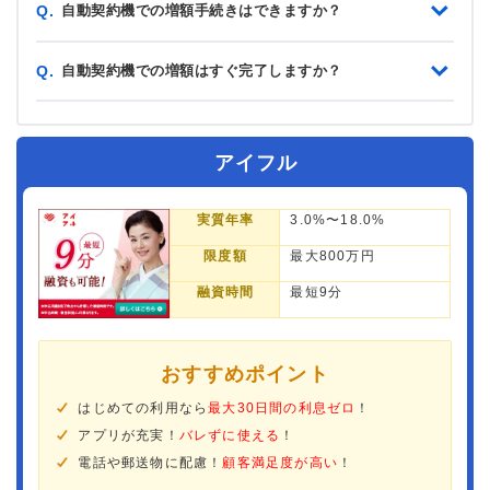
自動契約機での増額手続きはできますか？
Q.
自動契約機での増額はすぐ完了しますか？
Q.
アイフル
実質年率
3.0%〜18.0%
限度額
最大800万円
融資時間
最短9分
おすすめポイント
はじめての利用なら
最大30日間の利息ゼロ
！
アプリが充実！
バレずに使える
！
電話や郵送物に配慮！
顧客満足度が高い
！