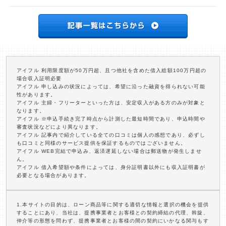
アイフル 利用限度額が50万円超、且つ他社を含めた借入総額100万円超の
場合収入証明必要
アイフル 申し込みの状況によっては、希望に沿った融資を得られない可能
性があります。
アイフル 主婦・フリーターといった方は、安定収入がある方のみが対象と
なります。
アイフル ※申込手続き完了時点から計測した最短時間であり、申込時間や
審査状況などにより異なります。
アイフル 記事内で紹介している全ての口コミは個人の感想であり、必ずし
も口コミと同様のサービス提供を保証するものではございません。
アイフル WEB完結で申込み、返済遅延しない場合は郵送物が発生しませ
ん。
アイフル 借入希望額や条件によっては、身分証明書以外にも収入証明書が
必要となる場合があります。
1.本サイトの目的は、ローン商品等に関する適切な情報と選択の機会を提供
することにあり、当社は、提携事業者とお客様との契約締結の代理、斡旋、
仲介等の形態を問わず、提携事業者とお客様の間の契約にいかなる関与もす