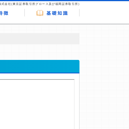
株式会社(東京証券取引所グロース及び福岡証券取引所)
が企業ホームページを訪れ、成約が発生する
はなく、当編集部の調査／ユーザーへの口コ