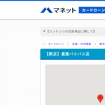
【コンテンツの広告表記に関して】
本コンテンツには、紹介している商品・商材
と弊社に対して企業から紹介報酬が支払われ
カードローン
店舗・ATM検索
鹿児
ミ収集などに基づき、公平性を担保した情
>提携企業一覧
【閉店】鹿屋バイパス店