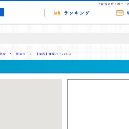
>運営会社：ポート
の広告（リンク）を含む場合があります。 これらの広告を経由して読者
るという収益モデルです。 ただし、特定の商品を根拠なくPRするもので
島県
鹿屋市
【閉店】鹿屋バイパス店
報提供を行っています。