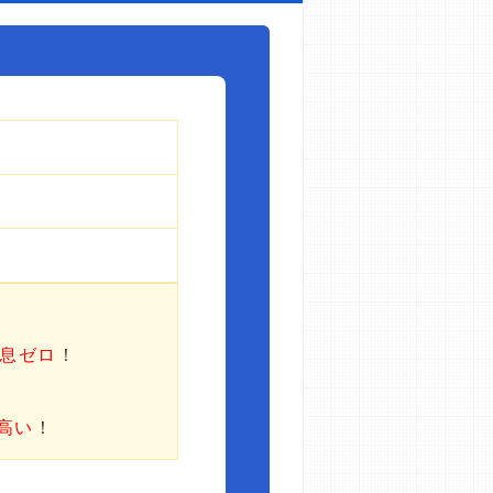
利息ゼロ
！
高い
！