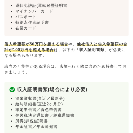
運転免許証(運転経歴証明書
マイナンバーカード
パスポート
特別永住者証明書
在留カード
借入希望額が50万円を超える場合
や、
他社借入と借入希望額の合
計が100万円を超える場合
は、以下の
「収入証明書類」
が必要に
なる場合もあります。
該当の可能性がある場合は、店舗へ行く際に念のため持参してお
きましょう。
収入証明書類(場合により必要)
源泉徴収票(直近／最新分)
給与明細書(直近2ヶ月分)
確定申告書／青色申告書
住民税決定通知書／納税通知書
所得(課税)証明書
年金証書／年金通知書