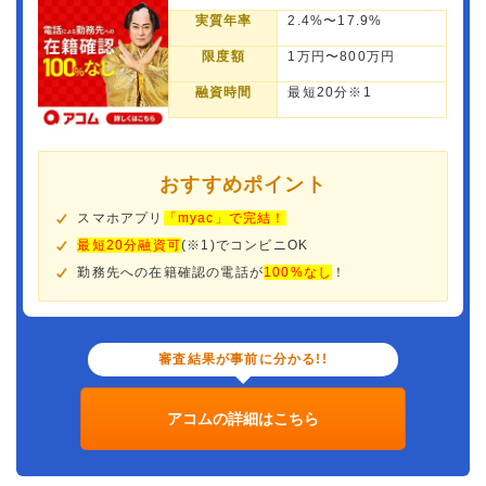
実質年率
2.4%〜17.9%
限度額
1万円〜800万円
融資時間
最短20分※1
おすすめポイント
スマホアプリ
「myac」で完結！
最短20分融資可
(※1)でコンビニOK
勤務先への在籍確認の電話が
100%なし
！
審査結果が事前に分かる!!
アコムの詳細はこちら