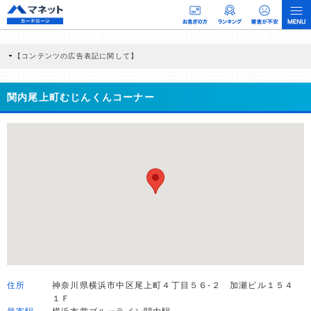
【コンテンツの広告表記に関して】
本コンテンツには、紹介している商品・商材の広告（リンク）を含む場合がありま
す。 これらの広告を経由して読者が企業ホームページを訪れ、成約が発生すると弊
社に対して企業から紹介報酬が支払われるという収益モデルです。 ただし、特定の
関内尾上町むじんくんコーナー
商品を根拠なくPRするものではなく、当編集部の調査／ユーザーへの口コミ収集な
どに基づき、公平性を担保した情報提供を行っています。
>提携企業一覧
住所
神奈川県横浜市中区尾上町４丁目５６-２ 加瀬ビル１５４
１Ｆ