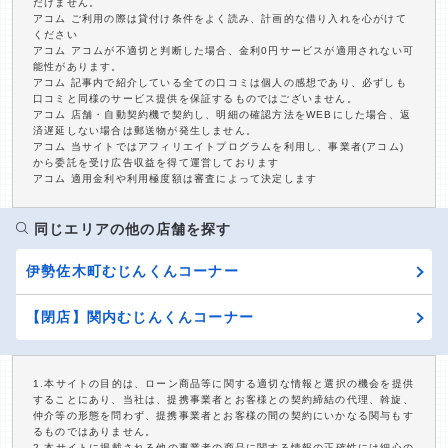
だけません。
アコム ご利用の際は貸付け条件をよく読み、計画的な借り入れを心がけて
ください
アコム アコムが不適切と判断した場合、金利0円サービスが適用されない可
能性があります。
アコム 記事内で紹介している全ての口コミは個人の感想であり、必ずしも
口コミと同様のサービス提供を保証するものではございません。
アコム 店舗・自動契約機で契約し、明細の確認方法をWEBにした場合、返
済遅延しない場合は郵送物が発生しません。
アコム 当サイトではアフィリエイトプログラムを利用し、事業者(アコム)
から委託を受け広告収益を得て運営しております
アコム 適用金利や利用極度額は審査によって決定します
同じエリアの他の店舗を探す
伊勢佐木町むじんくんコーナー
【閉店】関内むじんくんコーナー
1.本サイトの目的は、ローン商品等に関する適切な情報と選択の機会を提供
することにあり、当社は、提携事業者とお客様との契約締結の代理、斡旋、
仲介等の形態を問わず、提携事業者とお客様の間の契約にいかなる関与もす
るものではありません。
2.本サイトに掲載される他の事業者の商品に関する情報の正確性には細心の