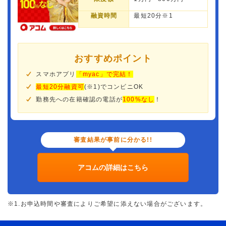
融資時間
最短20分※1
おすすめポイント
スマホアプリ
「myac」で完結！
最短20分融資可
(※1)でコンビニOK
勤務先への在籍確認の電話が
100%なし
！
審査結果が事前に分かる!!
アコムの詳細はこちら
※1.お申込時間や審査によりご希望に添えない場合がございます。