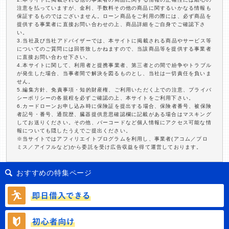
注意を払っていますが、金利、手数料その他の商品に関するいかなる情報も
保証するものではございません。ローン商品をご利用の際には、必ず商品を
提供する事業者に直接お問い合わせの上、商品詳細をご自身でご確認下さ
い。
3.当社及び当社アドバイザーでは、本サイトに掲載される商品やサービス等
についてのご質問には回答致しかねますので、当該商品等を提供する事業者
に直接お問い合わせ下さい。
4.本サイトに関して、利用者と提携事業者、第三者との間で紛争やトラブル
が発生した場合、当事者間で解決を図るものとし、当社は一切責任を負いま
せん。
5.編集方針、免責事項・知的財産権、ご利用いただく上での注意、プライバ
シーポリシーの各規程を必ずご確認の上、本サイトをご利用下さい。
6.カードローンお申し込み時に保険証を提出する場合、保険者番号、被保険
者記号・番号、通院歴、臓器提供意思確認欄に記載がある場合はマスキング
してお送りください。その他、バーコードなど個人情報にアクセス可能な情
報についても隠したうえでご提出ください。
※当サイトではアフィリエイトプログラムを利用し、事業者(アコム／プロ
ミス／アイフルなど)から委託を受け広告収益を得て運営しております。
おすすめの特集ページ