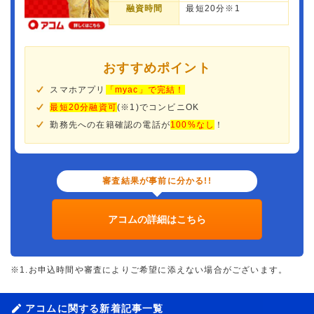
融資時間
最短20分※1
おすすめポイント
スマホアプリ
「myac」で完結！
最短20分融資可
(※1)でコンビニOK
勤務先への在籍確認の電話が
100%なし
！
審査結果が事前に分かる!!
アコムの詳細はこちら
※1.お申込時間や審査によりご希望に添えない場合がございます。
アコムに関する新着記事一覧