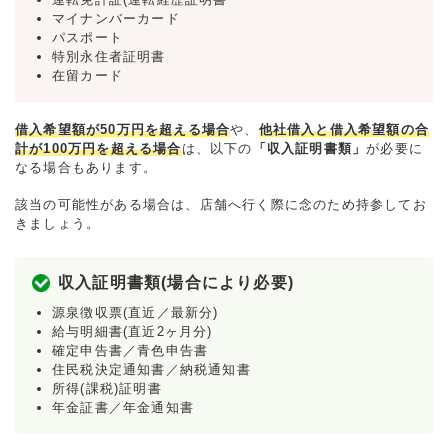
マイナンバーカード
パスポート
特別永住者証明書
在留カード
借入希望額が50万円を超える場合
や、
他社借入と借入希望額の合
計が100万円を超える場合
は、以下の
「収入証明書類」
が必要に
なる場合もあります。
該当の可能性がある場合は、店舗へ行く際に念のため持参してお
きましょう。
収入証明書類(場合により必要)
源泉徴収票(直近／最新分)
給与明細書(直近2ヶ月分)
確定申告書／青色申告書
住民税決定通知書／納税通知書
所得(課税)証明書
年金証書／年金通知書