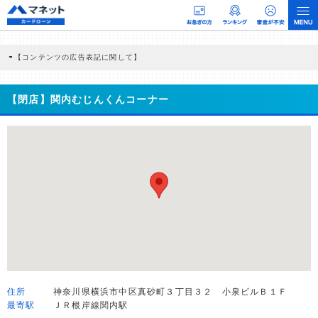
【コンテンツの広告表記に関して】
本コンテンツには、紹介している商品・商材の広告（リンク）を含む場合がありま
す。 これらの広告を経由して読者が企業ホームページを訪れ、成約が発生すると弊
社に対して企業から紹介報酬が支払われるという収益モデルです。 ただし、特定の
【閉店】関内むじんくんコーナー
商品を根拠なくPRするものではなく、当編集部の調査／ユーザーへの口コミ収集な
どに基づき、公平性を担保した情報提供を行っています。
>提携企業一覧
住所
神奈川県横浜市中区真砂町３丁目３２ 小泉ビルＢ１Ｆ
最寄駅
ＪＲ根岸線関内駅