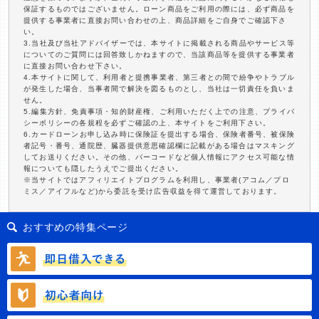
保証するものではございません。ローン商品をご利用の際には、必ず商品を
提供する事業者に直接お問い合わせの上、商品詳細をご自身でご確認下さ
い。
3.当社及び当社アドバイザーでは、本サイトに掲載される商品やサービス等
についてのご質問には回答致しかねますので、当該商品等を提供する事業者
に直接お問い合わせ下さい。
4.本サイトに関して、利用者と提携事業者、第三者との間で紛争やトラブル
が発生した場合、当事者間で解決を図るものとし、当社は一切責任を負いま
せん。
5.編集方針、免責事項・知的財産権、ご利用いただく上での注意、プライバ
シーポリシーの各規程を必ずご確認の上、本サイトをご利用下さい。
6.カードローンお申し込み時に保険証を提出する場合、保険者番号、被保険
者記号・番号、通院歴、臓器提供意思確認欄に記載がある場合はマスキング
してお送りください。その他、バーコードなど個人情報にアクセス可能な情
報についても隠したうえでご提出ください。
※当サイトではアフィリエイトプログラムを利用し、事業者(アコム／プロ
ミス／アイフルなど)から委託を受け広告収益を得て運営しております。
おすすめの特集ページ