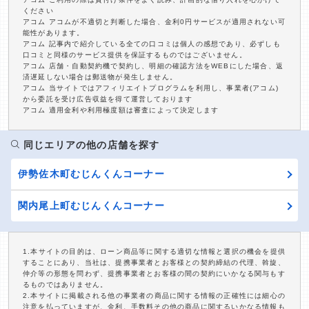
ください
アコム アコムが不適切と判断した場合、金利0円サービスが適用されない可
能性があります。
アコム 記事内で紹介している全ての口コミは個人の感想であり、必ずしも
口コミと同様のサービス提供を保証するものではございません。
アコム 店舗・自動契約機で契約し、明細の確認方法をWEBにした場合、返
済遅延しない場合は郵送物が発生しません。
アコム 当サイトではアフィリエイトプログラムを利用し、事業者(アコム)
から委託を受け広告収益を得て運営しております
アコム 適用金利や利用極度額は審査によって決定します
同じエリアの他の店舗を探す
伊勢佐木町むじんくんコーナー
関内尾上町むじんくんコーナー
1.本サイトの目的は、ローン商品等に関する適切な情報と選択の機会を提供
することにあり、当社は、提携事業者とお客様との契約締結の代理、斡旋、
仲介等の形態を問わず、提携事業者とお客様の間の契約にいかなる関与もす
るものではありません。
2.本サイトに掲載される他の事業者の商品に関する情報の正確性には細心の
注意を払っていますが、金利、手数料その他の商品に関するいかなる情報も