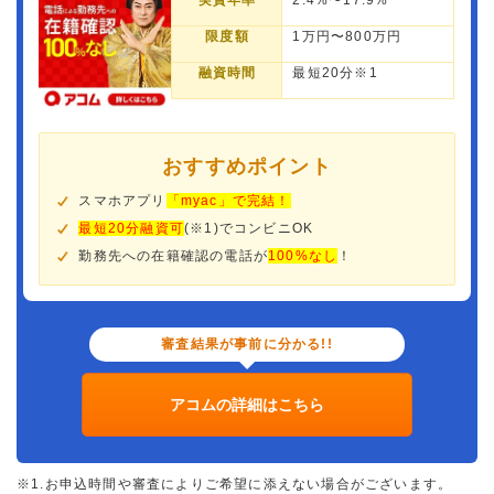
実質年率
2.4%〜17.9%
限度額
1万円〜800万円
融資時間
最短20分※1
おすすめポイント
スマホアプリ
「myac」で完結！
最短20分融資可
(※1)でコンビニOK
勤務先への在籍確認の電話が
100%なし
！
審査結果が事前に分かる!!
アコムの詳細はこちら
※1.お申込時間や審査によりご希望に添えない場合がございます。