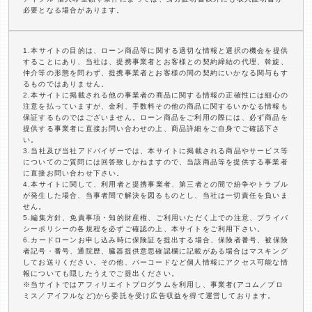
必要となる場合があります。
1.本サイトの目的は、ローン商品等に関する適切な情報と選択の機会を提供
することにあり、当社は、提携事業者とお客様との契約締結の代理、斡旋、
仲介等の形態を問わず、提携事業者とお客様の間の契約にいかなる関与もす
るものではありません。
2.本サイトに掲載される他の事業者の商品に関する情報の正確性には細心の
注意を払っていますが、金利、手数料その他の商品に関するいかなる情報も
保証するものではございません。ローン商品をご利用の際には、必ず商品を
提供する事業者に直接お問い合わせの上、商品詳細をご自身でご確認下さ
い。
3.当社及び当社アドバイザーでは、本サイトに掲載される商品やサービス等
についてのご質問には回答致しかねますので、当該商品等を提供する事業者
に直接お問い合わせ下さい。
4.本サイトに関して、利用者と提携事業者、第三者との間で紛争やトラブル
が発生した場合、当事者間で解決を図るものとし、当社は一切責任を負いま
せん。
5.編集方針、免責事項・知的財産権、ご利用いただく上での注意、プライバ
シーポリシーの各規程を必ずご確認の上、本サイトをご利用下さい。
6.カードローンお申し込み時に保険証を提出する場合、保険者番号、被保険
者記号・番号、通院歴、臓器提供意思確認欄に記載がある場合はマスキング
してお送りください。その他、バーコードなど個人情報にアクセス可能な情
報についても隠したうえでご提出ください。
※当サイトではアフィリエイトプログラムを利用し、事業者(アコム／プロ
ミス／アイフルなど)から委託を受け広告収益を得て運営しております。