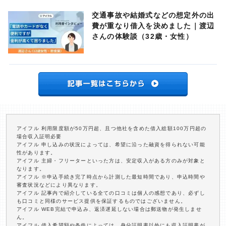
交通事故や結婚式などの想定外の出
費が重なり借入を決めました｜渡辺
さんの体験談（32歳・女性）
アイフル 利用限度額が50万円超、且つ他社を含めた借入総額100万円超の
場合収入証明必要
アイフル 申し込みの状況によっては、希望に沿った融資を得られない可能
性があります。
アイフル 主婦・フリーターといった方は、安定収入がある方のみが対象と
なります。
アイフル ※申込手続き完了時点から計測した最短時間であり、申込時間や
審査状況などにより異なります。
アイフル 記事内で紹介している全ての口コミは個人の感想であり、必ずし
も口コミと同様のサービス提供を保証するものではございません。
アイフル WEB完結で申込み、返済遅延しない場合は郵送物が発生しませ
ん。
アイフル 借入希望額や条件によっては、身分証明書以外にも収入証明書が