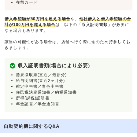
在留カード
借入希望額が50万円を超える場合
や、
他社借入と借入希望額の合
計が100万円を超える場合
は、以下の
「収入証明書類」
が必要に
なる場合もあります。
該当の可能性がある場合は、店舗へ行く際に念のため持参してお
きましょう。
収入証明書類(場合により必要)
源泉徴収票(直近／最新分)
給与明細書(直近2ヶ月分)
確定申告書／青色申告書
住民税決定通知書／納税通知書
所得(課税)証明書
年金証書／年金通知書
自動契約機に関するQ&A