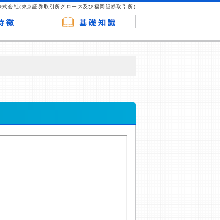
株式会社(東京証券取引所グロース及び福岡証券取引所)
が企業ホームページを訪れ、成約が発生する
はなく、当編集部の調査／ユーザーへの口コ