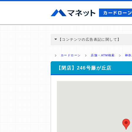
【コンテンツの広告表記に関して】
本コンテンツには、紹介している商品・商材
と弊社に対して企業から紹介報酬が支払われ
カードローン
店舗・ATM検索
神奈
ミ収集などに基づき、公平性を担保した情
>提携企業一覧
【閉店】246号藤が丘店