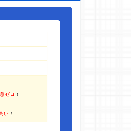
利息ゼロ
！
高い
！