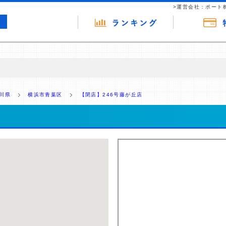
>運営会社：ポート
の広告（リンク）を含む場合があります。 これらの広告を経由して読者
るという収益モデルです。 ただし、特定の商品を根拠なくPRするもので
川県
横浜市青葉区
【閉店】246号藤が丘店
報提供を行っています。