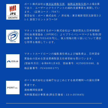
マネットカードローンの編集責任者および編集者は、日本貸金
業協会の定める貸金業務取扱主任者登録を受けています。
(登録年月日：令和8年1月9日、登録番号：K250020096、合
格証書番号：F241000177)
ポート株式会社は金融庁をはじめとする政府機関への届出済事
業者です。
適格機関投資家
有料職業紹介事業者(厚生労働省：13-ﾕ-305645)