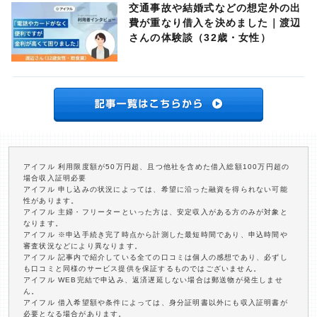
交通事故や結婚式などの想定外の出
費が重なり借入を決めました｜渡辺
さんの体験談（32歳・女性）
アイフル 利用限度額が50万円超、且つ他社を含めた借入総額100万円超の
場合収入証明必要
アイフル 申し込みの状況によっては、希望に沿った融資を得られない可能
性があります。
アイフル 主婦・フリーターといった方は、安定収入がある方のみが対象と
なります。
アイフル ※申込手続き完了時点から計測した最短時間であり、申込時間や
審査状況などにより異なります。
アイフル 記事内で紹介している全ての口コミは個人の感想であり、必ずし
も口コミと同様のサービス提供を保証するものではございません。
アイフル WEB完結で申込み、返済遅延しない場合は郵送物が発生しませ
ん。
アイフル 借入希望額や条件によっては、身分証明書以外にも収入証明書が
必要となる場合があります。