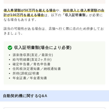
借入希望額が50万円を超える場合
や、
他社借入と借入希望額の合
計が100万円を超える場合
は、以下の
「収入証明書類」
が必要に
なる場合もあります。
該当の可能性がある場合は、店舗へ行く際に念のため持参してお
きましょう。
収入証明書類(場合により必要)
源泉徴収票(直近／最新分)
給与明細書(直近2ヶ月分)
確定申告書／青色申告書
住民税決定通知書／納税通知書
所得(課税)証明書
年金証書／年金通知書
自動契約機に関するQ&A