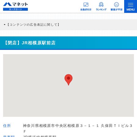
【コンテンツの広告表記に関して】
本コンテンツには、紹介している商品・商材の広告（リンク）を含む場合がありま
す。 これらの広告を経由して読者が企業ホームページを訪れ、成約が発生すると弊
社に対して企業から紹介報酬が支払われるという収益モデルです。 ただし、特定の
【閉店】JR相模原駅前店
商品を根拠なくPRするものではなく、当編集部の調査／ユーザーへの口コミ収集な
どに基づき、公平性を担保した情報提供を行っています。
>提携企業一覧
住所
神奈川県相模原市中央区相模原３－１－１ 久保田ＴＩビル３
Ｆ