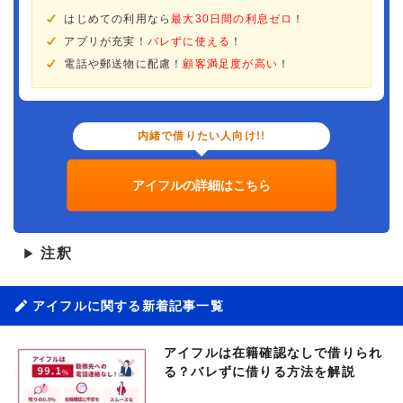
はじめての利用なら
最大30日間の利息ゼロ
！
アプリが充実！
バレずに使える
！
電話や郵送物に配慮！
顧客満足度が高い
！
内緒で借りたい人向け!!
アイフルの詳細はこちら
注釈
▶
アイフルに関する新着記事一覧
アイフルは在籍確認なしで借りられ
る？バレずに借りる方法を解説