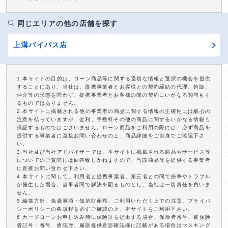
同じエリアの他の店舗を探す
上溝バイパス店
1.本サイトの目的は、ローン商品等に関する適切な情報と選択の機会を提供
することにあり、当社は、提携事業者とお客様との契約締結の代理、斡旋、
仲介等の形態を問わず、提携事業者とお客様の間の契約にいかなる関与もす
るものではありません。
2.本サイトに掲載される他の事業者の商品に関する情報の正確性には細心の
注意を払っていますが、金利、手数料その他の商品に関するいかなる情報も
保証するものではございません。ローン商品をご利用の際には、必ず商品を
提供する事業者に直接お問い合わせの上、商品詳細をご自身でご確認下さ
い。
3.当社及び当社アドバイザーでは、本サイトに掲載される商品やサービス等
についてのご質問には回答致しかねますので、当該商品等を提供する事業者
に直接お問い合わせ下さい。
4.本サイトに関して、利用者と提携事業者、第三者との間で紛争やトラブル
が発生した場合、当事者間で解決を図るものとし、当社は一切責任を負いま
せん。
5.編集方針、免責事項・知的財産権、ご利用いただく上での注意、プライバ
シーポリシーの各規程を必ずご確認の上、本サイトをご利用下さい。
6.カードローンお申し込み時に保険証を提出する場合、保険者番号、被保険
者記号・番号、通院歴、臓器提供意思確認欄に記載がある場合はマスキング