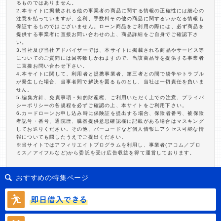
るものではありません。
2.本サイトに掲載される他の事業者の商品に関する情報の正確性には細心の
注意を払っていますが、金利、手数料その他の商品に関するいかなる情報も
保証するものではございません。ローン商品をご利用の際には、必ず商品を
提供する事業者に直接お問い合わせの上、商品詳細をご自身でご確認下さ
い。
3.当社及び当社アドバイザーでは、本サイトに掲載される商品やサービス等
についてのご質問には回答致しかねますので、当該商品等を提供する事業者
に直接お問い合わせ下さい。
4.本サイトに関して、利用者と提携事業者、第三者との間で紛争やトラブル
が発生した場合、当事者間で解決を図るものとし、当社は一切責任を負いま
せん。
5.編集方針、免責事項・知的財産権、ご利用いただく上での注意、プライバ
シーポリシーの各規程を必ずご確認の上、本サイトをご利用下さい。
6.カードローンお申し込み時に保険証を提出する場合、保険者番号、被保険
者記号・番号、通院歴、臓器提供意思確認欄に記載がある場合はマスキング
してお送りください。その他、バーコードなど個人情報にアクセス可能な情
報についても隠したうえでご提出ください。
※当サイトではアフィリエイトプログラムを利用し、事業者(アコム／プロ
ミス／アイフルなど)から委託を受け広告収益を得て運営しております。
おすすめの特集ページ