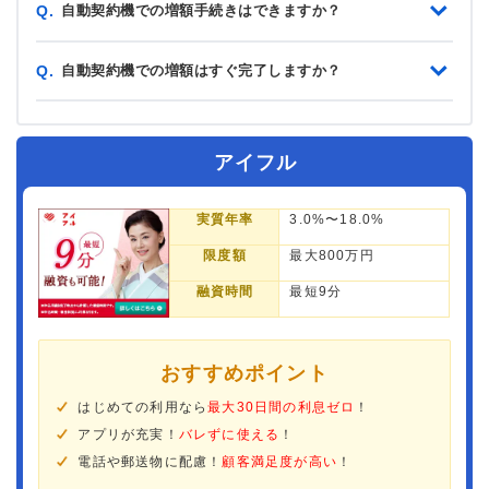
自動契約機での増額手続きはできますか？
Q.
自動契約機での増額はすぐ完了しますか？
Q.
アイフル
実質年率
3.0%〜18.0%
限度額
最大800万円
融資時間
最短9分
おすすめポイント
はじめての利用なら
最大30日間の利息ゼロ
！
アプリが充実！
バレずに使える
！
電話や郵送物に配慮！
顧客満足度が高い
！