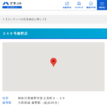
【コンテンツの広告表記に関して】
本コンテンツには、紹介している商品・商材の広告（リンク）を含む場合がありま
す。 これらの広告を経由して読者が企業ホームページを訪れ、成約が発生すると弊
社に対して企業から紹介報酬が支払われるという収益モデルです。 ただし、特定の
２４６号秦野店
商品を根拠なくPRするものではなく、当編集部の調査／ユーザーへの口コミ収集な
どに基づき、公平性を担保した情報提供を行っています。
>提携企業一覧
住所
神奈川県秦野市富士見町６－３９
最寄駅
小田原線 秦野駅（徒歩26分）