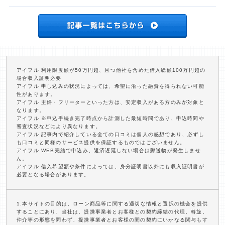
アイフル 利用限度額が50万円超、且つ他社を含めた借入総額100万円超の
場合収入証明必要
アイフル 申し込みの状況によっては、希望に沿った融資を得られない可能
性があります。
アイフル 主婦・フリーターといった方は、安定収入がある方のみが対象と
なります。
アイフル ※申込手続き完了時点から計測した最短時間であり、申込時間や
審査状況などにより異なります。
アイフル 記事内で紹介している全ての口コミは個人の感想であり、必ずし
も口コミと同様のサービス提供を保証するものではございません。
アイフル WEB完結で申込み、返済遅延しない場合は郵送物が発生しませ
ん。
アイフル 借入希望額や条件によっては、身分証明書以外にも収入証明書が
必要となる場合があります。
1.本サイトの目的は、ローン商品等に関する適切な情報と選択の機会を提供
することにあり、当社は、提携事業者とお客様との契約締結の代理、斡旋、
仲介等の形態を問わず、提携事業者とお客様の間の契約にいかなる関与もす