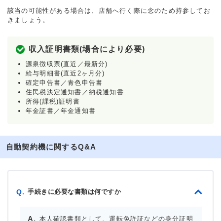
該当の可能性がある場合は、店舗へ行く際に念のため持参してお
きましょう。
収入証明書類(場合により必要)
源泉徴収票(直近／最新分)
給与明細書(直近2ヶ月分)
確定申告書／青色申告書
住民税決定通知書／納税通知書
所得(課税)証明書
年金証書／年金通知書
自動契約機に関するQ&A
手続きに必要な書類は何ですか
Q.
本人確認書類として、運転免許証などの身分証明