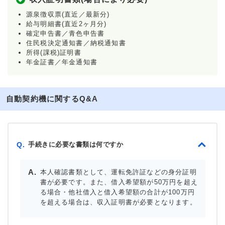
源泉徴収票(直近／最新分)
給与明細書(直近2ヶ月分)
確定申告書／青色申告書
住民税決定通知書／納税通知書
所得(課税)証明書
年金証書／年金通知書
自動契約機に関するQ&A
手続きに必要な書類は何ですか
Q.
本人確認書類として、運転免許証などの身分証明
書が必要です。また、借入希望額が50万円を超え
る場合・他社借入と借入希望額の合計が100万円
を超える場合は、収入証明書が必要となります。