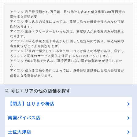
アイフル 利用限度額が50万円超、且つ他社を含めた借入総額100万円超の
場合収入証明必要
アイフル 申し込みの状況によっては、希望に沿った融資を得られない可能
性があります。
アイフル 主婦・フリーターといった方は、安定収入がある方のみが対象と
なります。
アイフル ※申込手続き完了時点から計測した最短時間であり、申込時間や
審査状況などにより異なります。
アイフル 記事内で紹介している全ての口コミは個人の感想であり、必ずし
も口コミと同様のサービス提供を保証するものではございません。
アイフル WEB完結で申込み、返済遅延しない場合は郵送物が発生しませ
ん。
アイフル 借入希望額や条件によっては、身分証明書以外にも収入証明書が
必要となる場合があります。
同じエリアの他の店舗を探す
【閉店】はりまや橋店
南国バイパス店
土佐大津店