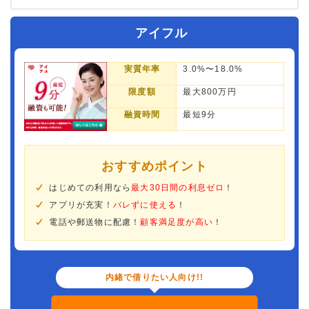
アイフル
実質年率
3.0%〜18.0%
限度額
最大800万円
融資時間
最短9分
おすすめポイント
はじめての利用なら
最大30日間の利息ゼロ
！
アプリが充実！
バレずに使える
！
電話や郵送物に配慮！
顧客満足度が高い
！
内緒で借りたい人向け!!