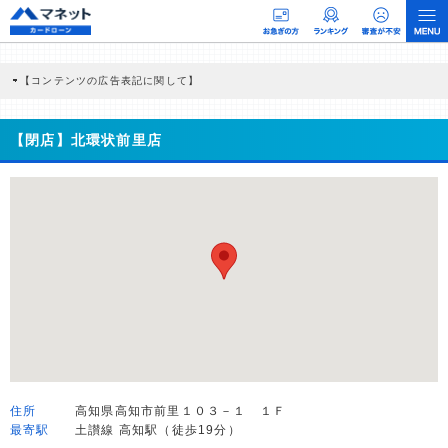
【コンテンツの広告表記に関して】
本コンテンツには、紹介している商品・商材の広告（リンク）を含む場合がありま
す。 これらの広告を経由して読者が企業ホームページを訪れ、成約が発生すると弊
社に対して企業から紹介報酬が支払われるという収益モデルです。 ただし、特定の
【閉店】北環状前里店
商品を根拠なくPRするものではなく、当編集部の調査／ユーザーへの口コミ収集な
どに基づき、公平性を担保した情報提供を行っています。
>提携企業一覧
住所
高知県高知市前里１０３－１ １Ｆ
最寄駅
土讃線 高知駅（徒歩19分）