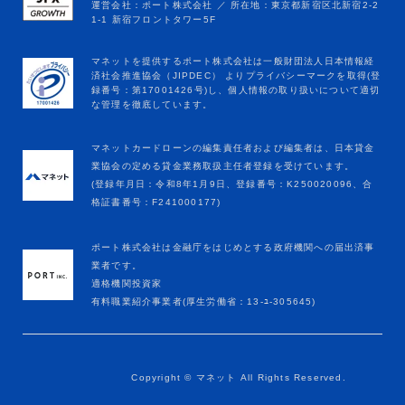
マネットカードローンの編集責任者および編集者は、日本貸金
業協会の定める貸金業務取扱主任者登録を受けています。
(登録年月日：令和8年1月9日、登録番号：K250020096、合
格証書番号：F241000177)
ポート株式会社は金融庁をはじめとする政府機関への届出済事
業者です。
適格機関投資家
有料職業紹介事業者(厚生労働省：13-ﾕ-305645)