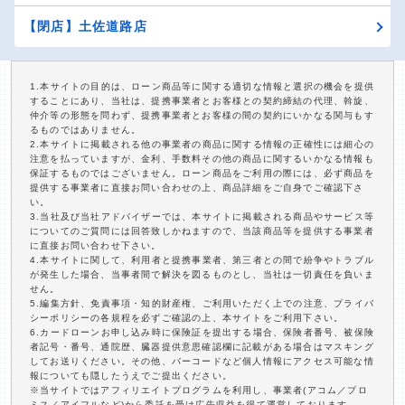
【閉店】土佐道路店
1.本サイトの目的は、ローン商品等に関する適切な情報と選択の機会を提供
することにあり、当社は、提携事業者とお客様との契約締結の代理、斡旋、
仲介等の形態を問わず、提携事業者とお客様の間の契約にいかなる関与もす
るものではありません。
2.本サイトに掲載される他の事業者の商品に関する情報の正確性には細心の
注意を払っていますが、金利、手数料その他の商品に関するいかなる情報も
保証するものではございません。ローン商品をご利用の際には、必ず商品を
提供する事業者に直接お問い合わせの上、商品詳細をご自身でご確認下さ
い。
3.当社及び当社アドバイザーでは、本サイトに掲載される商品やサービス等
についてのご質問には回答致しかねますので、当該商品等を提供する事業者
に直接お問い合わせ下さい。
4.本サイトに関して、利用者と提携事業者、第三者との間で紛争やトラブル
が発生した場合、当事者間で解決を図るものとし、当社は一切責任を負いま
せん。
5.編集方針、免責事項・知的財産権、ご利用いただく上での注意、プライバ
シーポリシーの各規程を必ずご確認の上、本サイトをご利用下さい。
6.カードローンお申し込み時に保険証を提出する場合、保険者番号、被保険
者記号・番号、通院歴、臓器提供意思確認欄に記載がある場合はマスキング
してお送りください。その他、バーコードなど個人情報にアクセス可能な情
報についても隠したうえでご提出ください。
※当サイトではアフィリエイトプログラムを利用し、事業者(アコム／プロ
ミス／アイフルなど)から委託を受け広告収益を得て運営しております。