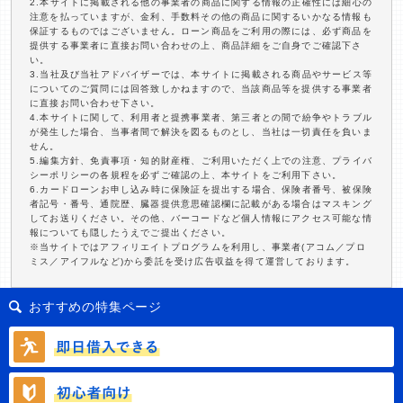
2.本サイトに掲載される他の事業者の商品に関する情報の正確性には細心の
注意を払っていますが、金利、手数料その他の商品に関するいかなる情報も
保証するものではございません。ローン商品をご利用の際には、必ず商品を
提供する事業者に直接お問い合わせの上、商品詳細をご自身でご確認下さ
い。
3.当社及び当社アドバイザーでは、本サイトに掲載される商品やサービス等
についてのご質問には回答致しかねますので、当該商品等を提供する事業者
に直接お問い合わせ下さい。
4.本サイトに関して、利用者と提携事業者、第三者との間で紛争やトラブル
が発生した場合、当事者間で解決を図るものとし、当社は一切責任を負いま
せん。
5.編集方針、免責事項・知的財産権、ご利用いただく上での注意、プライバ
シーポリシーの各規程を必ずご確認の上、本サイトをご利用下さい。
6.カードローンお申し込み時に保険証を提出する場合、保険者番号、被保険
者記号・番号、通院歴、臓器提供意思確認欄に記載がある場合はマスキング
してお送りください。その他、バーコードなど個人情報にアクセス可能な情
報についても隠したうえでご提出ください。
※当サイトではアフィリエイトプログラムを利用し、事業者(アコム／プロ
ミス／アイフルなど)から委託を受け広告収益を得て運営しております。
おすすめの特集ページ