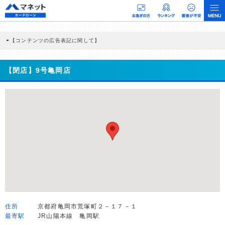
【コンテンツの広告表記に関して】
本コンテンツには、紹介している商品・商材の広告（リンク）を含む場合がありま
す。 これらの広告を経由して読者が企業ホームページを訪れ、成約が発生すると弊
社に対して企業から紹介報酬が支払われるという収益モデルです。 ただし、特定の
【閉店】9号亀岡店
商品を根拠なくPRするものではなく、当編集部の調査／ユーザーへの口コミ収集な
どに基づき、公平性を担保した情報提供を行っています。
>提携企業一覧
住所
京都府亀岡市荒塚町２－１７－１
最寄駅
JR山陽本線 亀岡駅