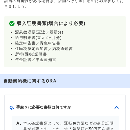
該当の可能性がある場合は、店舗へ行く際に念のため持参してお
きましょう。
収入証明書類(場合により必要)
源泉徴収票(直近／最新分)
給与明細書(直近2ヶ月分)
確定申告書／青色申告書
住民税決定通知書／納税通知書
所得(課税)証明書
年金証書／年金通知書
自動契約機に関するQ&A
手続きに必要な書類は何ですか
Q.
本人確認書類として、運転免許証などの身分証明
書が必要です。また、借入希望額が50万円を超え