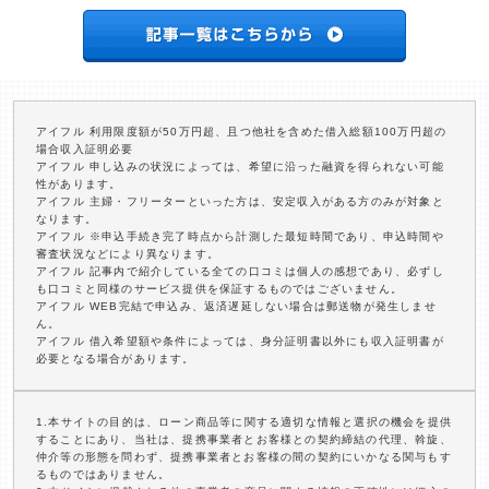
アイフル 利用限度額が50万円超、且つ他社を含めた借入総額100万円超の
場合収入証明必要
アイフル 申し込みの状況によっては、希望に沿った融資を得られない可能
性があります。
アイフル 主婦・フリーターといった方は、安定収入がある方のみが対象と
なります。
アイフル ※申込手続き完了時点から計測した最短時間であり、申込時間や
審査状況などにより異なります。
アイフル 記事内で紹介している全ての口コミは個人の感想であり、必ずし
も口コミと同様のサービス提供を保証するものではございません。
アイフル WEB完結で申込み、返済遅延しない場合は郵送物が発生しませ
ん。
アイフル 借入希望額や条件によっては、身分証明書以外にも収入証明書が
必要となる場合があります。
1.本サイトの目的は、ローン商品等に関する適切な情報と選択の機会を提供
することにあり、当社は、提携事業者とお客様との契約締結の代理、斡旋、
仲介等の形態を問わず、提携事業者とお客様の間の契約にいかなる関与もす
るものではありません。