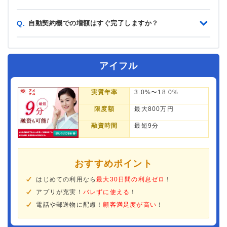
自動契約機での増額はすぐ完了しますか？
Q.
アイフル
実質年率
3.0%〜18.0%
限度額
最大800万円
融資時間
最短9分
おすすめポイント
はじめての利用なら
最大30日間の利息ゼロ
！
アプリが充実！
バレずに使える
！
電話や郵送物に配慮！
顧客満足度が高い
！