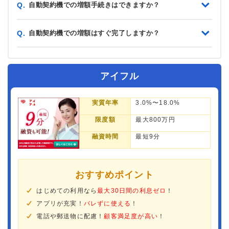
自動契約機での増額手続きはできますか？
Q.
自動契約機での増額はすぐ完了しますか？
Q.
アイフル
実質年率
3.0%〜18.0%
限度額
最大800万円
融資時間
最短9分
おすすめポイント
はじめての利用なら
最大30日間の利息ゼロ
！
アプリが充実！
バレずに使える
！
電話や郵送物に配慮！
顧客満足度が高い
！