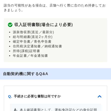
該当の可能性がある場合は、店舗へ行く際に念のため持参してお
きましょう。
収入証明書類(場合により必要)
源泉徴収票(直近／最新分)
給与明細書(直近2ヶ月分)
確定申告書／青色申告書
住民税決定通知書／納税通知書
所得(課税)証明書
年金証書／年金通知書
自動契約機に関するQ&A
手続きに必要な書類は何ですか
Q.
本人確認書類として、運転免許証などの身分証明