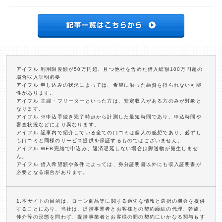
アイフル 利用限度額が50万円超、且つ他社を含めた借入総額100万円超の
場合収入証明必要
アイフル 申し込みの状況によっては、希望に沿った融資を得られない可能
性があります。
アイフル 主婦・フリーターといった方は、安定収入がある方のみが対象と
なります。
アイフル ※申込手続き完了時点から計測した最短時間であり、申込時間や
審査状況などにより異なります。
アイフル 記事内で紹介している全ての口コミは個人の感想であり、必ずし
も口コミと同様のサービス提供を保証するものではございません。
アイフル WEB完結で申込み、返済遅延しない場合は郵送物が発生しませ
ん。
アイフル 借入希望額や条件によっては、身分証明書以外にも収入証明書が
必要となる場合があります。
1.本サイトの目的は、ローン商品等に関する適切な情報と選択の機会を提供
することにあり、当社は、提携事業者とお客様との契約締結の代理、斡旋、
仲介等の形態を問わず、提携事業者とお客様の間の契約にいかなる関与もす