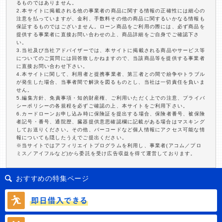
るものではありません。
2.本サイトに掲載される他の事業者の商品に関する情報の正確性には細心の
注意を払っていますが、金利、手数料その他の商品に関するいかなる情報も
保証するものではございません。ローン商品をご利用の際には、必ず商品を
提供する事業者に直接お問い合わせの上、商品詳細をご自身でご確認下さ
い。
3.当社及び当社アドバイザーでは、本サイトに掲載される商品やサービス等
についてのご質問には回答致しかねますので、当該商品等を提供する事業者
に直接お問い合わせ下さい。
4.本サイトに関して、利用者と提携事業者、第三者との間で紛争やトラブル
が発生した場合、当事者間で解決を図るものとし、当社は一切責任を負いま
せん。
5.編集方針、免責事項・知的財産権、ご利用いただく上での注意、プライバ
シーポリシーの各規程を必ずご確認の上、本サイトをご利用下さい。
6.カードローンお申し込み時に保険証を提出する場合、保険者番号、被保険
者記号・番号、通院歴、臓器提供意思確認欄に記載がある場合はマスキング
してお送りください。その他、バーコードなど個人情報にアクセス可能な情
報についても隠したうえでご提出ください。
※当サイトではアフィリエイトプログラムを利用し、事業者(アコム／プロ
ミス／アイフルなど)から委託を受け広告収益を得て運営しております。
おすすめの特集ページ