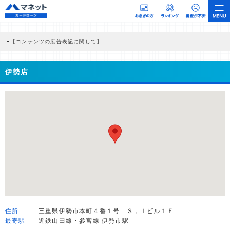
【コンテンツの広告表記に関して】
本コンテンツには、紹介している商品・商材の広告（リンク）を含む場合がありま
す。 これらの広告を経由して読者が企業ホームページを訪れ、成約が発生すると弊
社に対して企業から紹介報酬が支払われるという収益モデルです。 ただし、特定の
伊勢店
商品を根拠なくPRするものではなく、当編集部の調査／ユーザーへの口コミ収集な
どに基づき、公平性を担保した情報提供を行っています。
>提携企業一覧
住所
三重県伊勢市本町４番１号 Ｓ，Ｉビル１Ｆ
最寄駅
近鉄山田線・參宮線 伊勢市駅