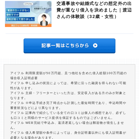
交通事故や結婚式などの想定外の出
費が重なり借入を決めました｜渡辺
さんの体験談（32歳・女性）
アイフル 利用限度額が50万円超、且つ他社を含めた借入総額100万円超の
場合収入証明必要
アイフル 申し込みの状況によっては、希望に沿った融資を得られない可能
性があります。
アイフル 主婦・フリーターといった方は、安定収入がある方のみが対象と
なります。
アイフル ※申込手続き完了時点から計測した最短時間であり、申込時間や
審査状況などにより異なります。
アイフル 記事内で紹介している全ての口コミは個人の感想であり、必ずし
も口コミと同様のサービス提供を保証するものではございません。
アイフル WEB完結で申込み、返済遅延しない場合は郵送物が発生しませ
ん。
アイフル 借入希望額や条件によっては、身分証明書以外にも収入証明書が
必要となる場合があります。