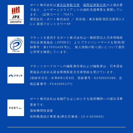
マネットカードローンの編集責任者および編集者は、日本貸金
業協会の定める貸金業務取扱主任者登録を受けています。
(登録年月日：令和8年1月9日、登録番号：K250020096、合
格証書番号：F241000177)
ポート株式会社は金融庁をはじめとする政府機関への届出済事
業者です。
適格機関投資家
有料職業紹介事業者(厚生労働省：13-ﾕ-305645)