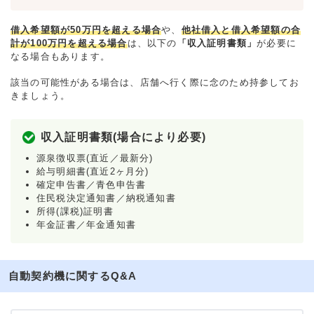
借入希望額が50万円を超える場合
や、
他社借入と借入希望額の合
計が100万円を超える場合
は、以下の
「収入証明書類」
が必要に
なる場合もあります。
該当の可能性がある場合は、店舗へ行く際に念のため持参してお
きましょう。
収入証明書類(場合により必要)
源泉徴収票(直近／最新分)
給与明細書(直近2ヶ月分)
確定申告書／青色申告書
住民税決定通知書／納税通知書
所得(課税)証明書
年金証書／年金通知書
自動契約機に関するQ&A