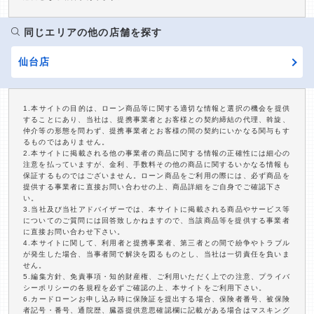
同じエリアの他の店舗を探す
仙台店
1.本サイトの目的は、ローン商品等に関する適切な情報と選択の機会を提供
することにあり、当社は、提携事業者とお客様との契約締結の代理、斡旋、
仲介等の形態を問わず、提携事業者とお客様の間の契約にいかなる関与もす
るものではありません。
2.本サイトに掲載される他の事業者の商品に関する情報の正確性には細心の
注意を払っていますが、金利、手数料その他の商品に関するいかなる情報も
保証するものではございません。ローン商品をご利用の際には、必ず商品を
提供する事業者に直接お問い合わせの上、商品詳細をご自身でご確認下さ
い。
3.当社及び当社アドバイザーでは、本サイトに掲載される商品やサービス等
についてのご質問には回答致しかねますので、当該商品等を提供する事業者
に直接お問い合わせ下さい。
4.本サイトに関して、利用者と提携事業者、第三者との間で紛争やトラブル
が発生した場合、当事者間で解決を図るものとし、当社は一切責任を負いま
せん。
5.編集方針、免責事項・知的財産権、ご利用いただく上での注意、プライバ
シーポリシーの各規程を必ずご確認の上、本サイトをご利用下さい。
6.カードローンお申し込み時に保険証を提出する場合、保険者番号、被保険
者記号・番号、通院歴、臓器提供意思確認欄に記載がある場合はマスキング