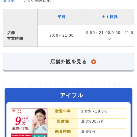
最寄駅
ＪＲ小鶴新田駅
平日
土 / 日祝
店舗
9:00～21:00/9:00～21:0
9:00～21:00
営業時間
0
店舗外観を見る
アイフル
実質年率
3.0%〜18.0%
限度額
最大800万円
融資時間
最短9分