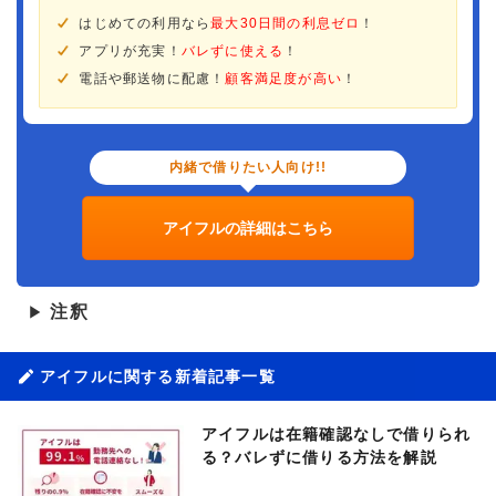
はじめての利用なら
最大30日間の利息ゼロ
！
アプリが充実！
バレずに使える
！
電話や郵送物に配慮！
顧客満足度が高い
！
内緒で借りたい人向け!!
アイフルの詳細はこちら
注釈
▶
アイフルに関する新着記事一覧
アイフルは在籍確認なしで借りられ
る？バレずに借りる方法を解説