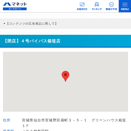
【コンテンツの広告表記に関して】
本コンテンツには、紹介している商品・商材の広告（リンク）を含む場合がありま
す。 これらの広告を経由して読者が企業ホームページを訪れ、成約が発生すると弊
社に対して企業から紹介報酬が支払われるという収益モデルです。 ただし、特定の
【閉店】４号バイパス箱堤店
商品を根拠なくPRするものではなく、当編集部の調査／ユーザーへの口コミ収集な
どに基づき、公平性を担保した情報提供を行っています。
>提携企業一覧
住所
宮城県仙台市宮城野区扇町３－５－１ グリーンハウス箱堤
１Ｆ