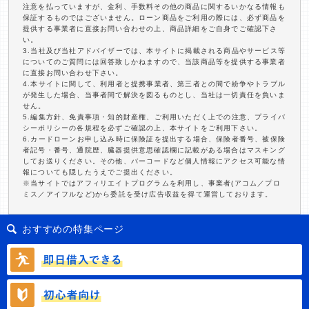
注意を払っていますが、金利、手数料その他の商品に関するいかなる情報も
保証するものではございません。ローン商品をご利用の際には、必ず商品を
提供する事業者に直接お問い合わせの上、商品詳細をご自身でご確認下さ
い。
3.当社及び当社アドバイザーでは、本サイトに掲載される商品やサービス等
についてのご質問には回答致しかねますので、当該商品等を提供する事業者
に直接お問い合わせ下さい。
4.本サイトに関して、利用者と提携事業者、第三者との間で紛争やトラブル
が発生した場合、当事者間で解決を図るものとし、当社は一切責任を負いま
せん。
5.編集方針、免責事項・知的財産権、ご利用いただく上での注意、プライバ
シーポリシーの各規程を必ずご確認の上、本サイトをご利用下さい。
6.カードローンお申し込み時に保険証を提出する場合、保険者番号、被保険
者記号・番号、通院歴、臓器提供意思確認欄に記載がある場合はマスキング
してお送りください。その他、バーコードなど個人情報にアクセス可能な情
報についても隠したうえでご提出ください。
※当サイトではアフィリエイトプログラムを利用し、事業者(アコム／プロ
ミス／アイフルなど)から委託を受け広告収益を得て運営しております。
おすすめの特集ページ