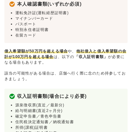
本人確認書類(いずれか必須)
運転免許証(運転経歴証明書)
マイナンバーカード
パスポート
特別永住者証明書
在留カード
借入希望額が50万円を超える場合
や、
他社借入と借入希望額の合
計が100万円を超える場合
は、以下の
「収入証明書類」
が必要に
なる場合もあります。
該当の可能性がある場合は、店舗へ行く際に念のため持参してお
きましょう。
収入証明書類(場合により必要)
源泉徴収票(直近／最新分)
給与明細書(直近2ヶ月分)
確定申告書／青色申告書
住民税決定通知書／納税通知書
所得(課税)証明書