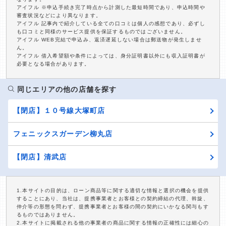
アイフル ※申込手続き完了時点から計測した最短時間であり、申込時間や
審査状況などにより異なります。
アイフル 記事内で紹介している全ての口コミは個人の感想であり、必ずし
も口コミと同様のサービス提供を保証するものではございません。
アイフル WEB完結で申込み、返済遅延しない場合は郵送物が発生しませ
ん。
アイフル 借入希望額や条件によっては、身分証明書以外にも収入証明書が
必要となる場合があります。
同じエリアの他の店舗を探す
【閉店】１０号線大塚町店
フェニックスガーデン柳丸店
【閉店】清武店
1.本サイトの目的は、ローン商品等に関する適切な情報と選択の機会を提供
することにあり、当社は、提携事業者とお客様との契約締結の代理、斡旋、
仲介等の形態を問わず、提携事業者とお客様の間の契約にいかなる関与もす
るものではありません。
2.本サイトに掲載される他の事業者の商品に関する情報の正確性には細心の