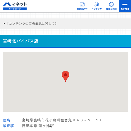
【コンテンツの広告表記に関して】
本コンテンツには、紹介している商品・商材の広告（リンク）を含む場合がありま
す。 これらの広告を経由して読者が企業ホームページを訪れ、成約が発生すると弊
社に対して企業から紹介報酬が支払われるという収益モデルです。 ただし、特定の
宮崎北バイパス店
商品を根拠なくPRするものではなく、当編集部の調査／ユーザーへの口コミ収集な
どに基づき、公平性を担保した情報提供を行っています。
>提携企業一覧
住所
宮崎県宮崎市花ケ島町観音免９４６－２ １Ｆ
最寄駅
日豊本線 蓮ヶ池駅