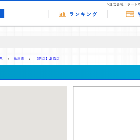
>運営会社：ポート
の広告（リンク）を含む場合があります。 これらの広告を経由して読者
るという収益モデルです。 ただし、特定の商品を根拠なくPRするもので
県
島原市
【閉店】島原店
報提供を行っています。