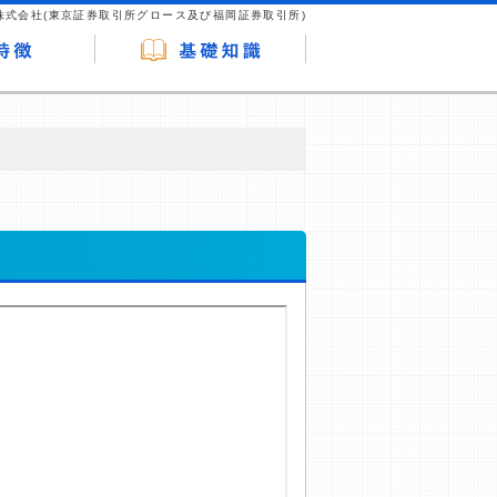
株式会社(東京証券取引所グロース及び福岡証券取引所)
が企業ホームページを訪れ、成約が発生する
はなく、当編集部の調査／ユーザーへの口コ