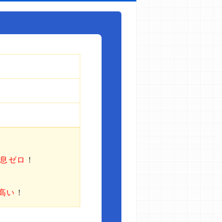
利息ゼロ
！
高い
！