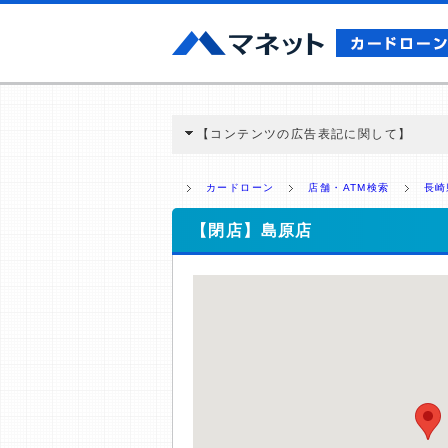
【コンテンツの広告表記に関して】
本コンテンツには、紹介している商品・商材
と弊社に対して企業から紹介報酬が支払われ
カードローン
店舗・ATM検索
長崎
ミ収集などに基づき、公平性を担保した情
>提携企業一覧
【閉店】島原店