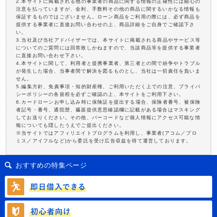
2.本サイトに掲載される他の事業者の商品に関する情報の正確性には細心の
注意を払っていますが、金利、手数料その他の商品に関するいかなる情報も
保証するものではございません。ローン商品をご利用の際には、必ず商品を
提供する事業者に直接お問い合わせの上、商品詳細をご自身でご確認下さ
い。
3.当社及び当社アドバイザーでは、本サイトに掲載される商品やサービス等
についてのご質問には回答致しかねますので、当該商品等を提供する事業者
に直接お問い合わせ下さい。
4.本サイトに関して、利用者と提携事業者、第三者との間で紛争やトラブル
が発生した場合、当事者間で解決を図るものとし、当社は一切責任を負いま
せん。
5.編集方針、免責事項・知的財産権、ご利用いただく上での注意、プライバ
シーポリシーの各規程を必ずご確認の上、本サイトをご利用下さい。
6.カードローンお申し込み時に保険証を提出する場合、保険者番号、被保険
者記号・番号、通院歴、臓器提供意思確認欄に記載がある場合はマスキング
してお送りください。その他、バーコードなど個人情報にアクセス可能な情
報についても隠したうえでご提出ください。
※当サイトではアフィリエイトプログラムを利用し、事業者(アコム／プロ
ミス／アイフルなど)から委託を受け広告収益を得て運営しております。
おすすめの特集ページ