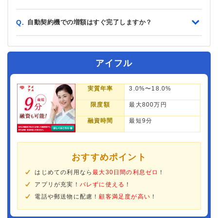
自動契約機での増額はすぐ完了しますか？
Q.
アイフル
実質年率
3.0%〜18.0%
限度額
最大800万円
融資時間
最短9分
おすすめポイント
はじめての利用なら
最大30日間の利息ゼロ
！
アプリが充実！
バレずに使える
！
電話や郵送物に配慮！
顧客満足度が高い
！