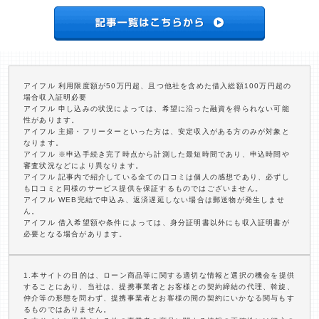
アイフル 利用限度額が50万円超、且つ他社を含めた借入総額100万円超の
場合収入証明必要
アイフル 申し込みの状況によっては、希望に沿った融資を得られない可能
性があります。
アイフル 主婦・フリーターといった方は、安定収入がある方のみが対象と
なります。
アイフル ※申込手続き完了時点から計測した最短時間であり、申込時間や
審査状況などにより異なります。
アイフル 記事内で紹介している全ての口コミは個人の感想であり、必ずし
も口コミと同様のサービス提供を保証するものではございません。
アイフル WEB完結で申込み、返済遅延しない場合は郵送物が発生しませ
ん。
アイフル 借入希望額や条件によっては、身分証明書以外にも収入証明書が
必要となる場合があります。
1.本サイトの目的は、ローン商品等に関する適切な情報と選択の機会を提供
することにあり、当社は、提携事業者とお客様との契約締結の代理、斡旋、
仲介等の形態を問わず、提携事業者とお客様の間の契約にいかなる関与もす
るものではありません。