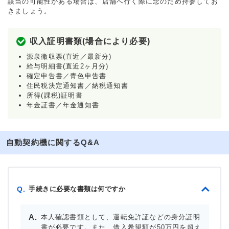
該当の可能性がある場合は、店舗へ行く際に念のため持参してお
きましょう。
収入証明書類(場合により必要)
源泉徴収票(直近／最新分)
給与明細書(直近2ヶ月分)
確定申告書／青色申告書
住民税決定通知書／納税通知書
所得(課税)証明書
年金証書／年金通知書
自動契約機に関するQ&A
手続きに必要な書類は何ですか
Q.
本人確認書類として、運転免許証などの身分証明
書が必要です。また、借入希望額が50万円を超え