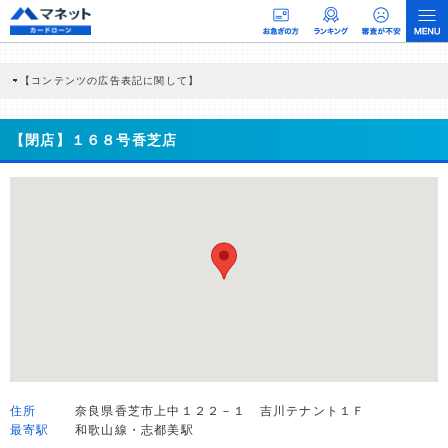
【コンテンツの広告表記に関して】
本コンテンツには、紹介している商品・商材の広告（リンク）を含む場合がありま
す。 これらの広告を経由して読者が企業ホームページを訪れ、成約が発生すると弊
社に対して企業から紹介報酬が支払われるという収益モデルです。 ただし、特定の
【閉店】１６８号香芝店
商品を根拠なくPRするものではなく、当編集部の調査／ユーザーへの口コミ収集な
どに基づき、公平性を担保した情報提供を行っています。
>提携企業一覧
住所
奈良県香芝市上中１２２－１ 吉川テナント１Ｆ
最寄駅
和歌山線・志都美駅