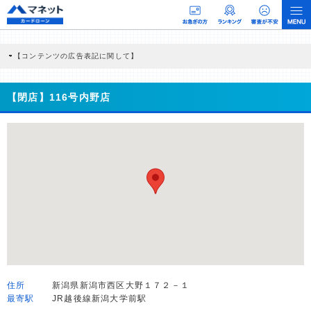
【コンテンツの広告表記に関して】
本コンテンツには、紹介している商品・商材の広告（リンク）を含む場合がありま
す。 これらの広告を経由して読者が企業ホームページを訪れ、成約が発生すると弊
社に対して企業から紹介報酬が支払われるという収益モデルです。 ただし、特定の
【閉店】116号内野店
商品を根拠なくPRするものではなく、当編集部の調査／ユーザーへの口コミ収集な
どに基づき、公平性を担保した情報提供を行っています。
>提携企業一覧
住所
新潟県新潟市西区大野１７２－１
最寄駅
JR越後線新潟大学前駅