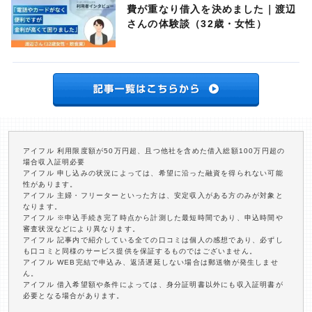
費が重なり借入を決めました｜渡辺
さんの体験談（32歳・女性）
アイフル 利用限度額が50万円超、且つ他社を含めた借入総額100万円超の
場合収入証明必要
アイフル 申し込みの状況によっては、希望に沿った融資を得られない可能
性があります。
アイフル 主婦・フリーターといった方は、安定収入がある方のみが対象と
なります。
アイフル ※申込手続き完了時点から計測した最短時間であり、申込時間や
審査状況などにより異なります。
アイフル 記事内で紹介している全ての口コミは個人の感想であり、必ずし
も口コミと同様のサービス提供を保証するものではございません。
アイフル WEB完結で申込み、返済遅延しない場合は郵送物が発生しませ
ん。
アイフル 借入希望額や条件によっては、身分証明書以外にも収入証明書が
必要となる場合があります。