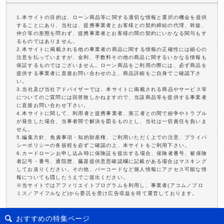
1.本サイトの目的は、ローン商品等に関する適切な情報と選択の機会を提供
することにあり、当社は、提携事業者とお客様との契約締結の代理、斡旋、
仲介等の形態を問わず、提携事業者とお客様の間の契約にいかなる関与もす
るものではありません。
2.本サイトに掲載される他の事業者の商品に関する情報の正確性には細心の
注意を払っていますが、金利、手数料その他の商品に関するいかなる情報も
保証するものではございません。ローン商品をご利用の際には、必ず商品を
提供する事業者に直接お問い合わせの上、商品詳細をご自身でご確認下さ
い。
3.当社及び当社アドバイザーでは、本サイトに掲載される商品やサービス等
についてのご質問には回答致しかねますので、当該商品等を提供する事業者
に直接お問い合わせ下さい。
4.本サイトに関して、利用者と提携事業者、第三者との間で紛争やトラブル
が発生した場合、当事者間で解決を図るものとし、当社は一切責任を負いま
せん。
5.編集方針、免責事項・知的財産権、ご利用いただく上での注意、プライバ
シーポリシーの各規程を必ずご確認の上、本サイトをご利用下さい。
6.カードローンお申し込み時に保険証を提出する場合、保険者番号、被保険
者記号・番号、通院歴、臓器提供意思確認欄に記載がある場合はマスキング
してお送りください。その他、バーコードなど個人情報にアクセス可能な情
報についても隠したうえでご提出ください。
※当サイトではアフィリエイトプログラムを利用し、事業者(アコム／プロ
ミス／アイフルなど)から委託を受け広告収益を得て運営しております。
おすすめの特集ページ