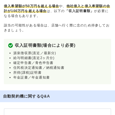
借入希望額が50万円を超える場合
や、
他社借入と借入希望額の合
計が100万円を超える場合
は、以下の
「収入証明書類」
が必要に
なる場合もあります。
該当の可能性がある場合は、店舗へ行く際に念のため持参してお
きましょう。
収入証明書類(場合により必要)
源泉徴収票(直近／最新分)
給与明細書(直近2ヶ月分)
確定申告書／青色申告書
住民税決定通知書／納税通知書
所得(課税)証明書
年金証書／年金通知書
自動契約機に関するQ&A