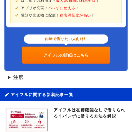
はじめての利用なら
最大30日間の利息ゼロ
！
アプリが充実！
バレずに使える
！
電話や郵送物に配慮！
顧客満足度が高い
！
内緒で借りたい人向け!!
アイフルの詳細はこちら
注釈
▶
アイフルに関する新着記事一覧
アイフルは在籍確認なしで借りられ
る？バレずに借りる方法を解説