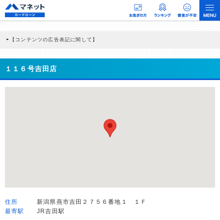
【コンテンツの広告表記に関して】
本コンテンツには、紹介している商品・商材の広告（リンク）を含む場合がありま
す。 これらの広告を経由して読者が企業ホームページを訪れ、成約が発生すると弊
社に対して企業から紹介報酬が支払われるという収益モデルです。 ただし、特定の
１１６号吉田店
商品を根拠なくPRするものではなく、当編集部の調査／ユーザーへの口コミ収集な
どに基づき、公平性を担保した情報提供を行っています。
>提携企業一覧
住所
新潟県燕市吉田２７５６番地１ １Ｆ
最寄駅
JR吉田駅