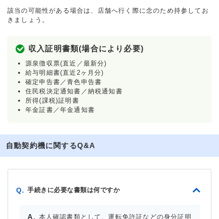
該当の可能性がある場合は、店舗へ行く際に念のため持参してお
きましょう。
収入証明書類(場合により必要)
源泉徴収票(直近／最新分)
給与明細書(直近2ヶ月分)
確定申告書／青色申告書
住民税決定通知書／納税通知書
所得(課税)証明書
年金証書／年金通知書
自動契約機に関するQ&A
手続きに必要な書類は何ですか
Q.
本人確認書類として、運転免許証などの身分証明