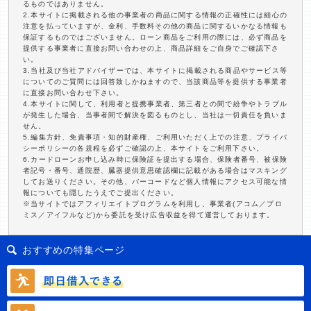
るものではありません。
2.本サイトに掲載される他の事業者の商品に関する情報の正確性には細心の
注意を払っていますが、金利、手数料その他の商品に関するいかなる情報も
保証するものではございません。ローン商品をご利用の際には、必ず商品を
提供する事業者に直接お問い合わせの上、商品詳細をご自身でご確認下さ
い。
3.当社及び当社アドバイザーでは、本サイトに掲載される商品やサービス等
についてのご質問には回答致しかねますので、当該商品等を提供する事業者
に直接お問い合わせ下さい。
4.本サイトに関して、利用者と提携事業者、第三者との間で紛争やトラブル
が発生した場合、当事者間で解決を図るものとし、当社は一切責任を負いま
せん。
5.編集方針、免責事項・知的財産権、ご利用いただく上での注意、プライバ
シーポリシーの各規程を必ずご確認の上、本サイトをご利用下さい。
6.カードローンお申し込み時に保険証を提出する場合、保険者番号、被保険
者記号・番号、通院歴、臓器提供意思確認欄に記載がある場合はマスキング
してお送りください。その他、バーコードなど個人情報にアクセス可能な情
報についても隠したうえでご提出ください。
※当サイトではアフィリエイトプログラムを利用し、事業者(アコム／プロ
ミス／アイフルなど)から委託を受け広告収益を得て運営しております。
おすすめの特集ページ