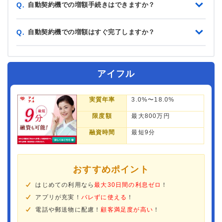
自動契約機での増額手続きはできますか？
Q.
自動契約機での増額はすぐ完了しますか？
Q.
アイフル
実質年率
3.0%〜18.0%
限度額
最大800万円
融資時間
最短9分
おすすめポイント
はじめての利用なら
最大30日間の利息ゼロ
！
アプリが充実！
バレずに使える
！
電話や郵送物に配慮！
顧客満足度が高い
！