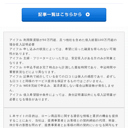
アイフル 利用限度額が50万円超、且つ他社を含めた借入総額100万円超の
場合収入証明必要
アイフル 申し込みの状況によっては、希望に沿った融資を得られない可能
性があります。
アイフル 主婦・フリーターといった方は、安定収入がある方のみが対象と
なります。
アイフル ※申込手続き完了時点から計測した最短時間であり、申込時間や
審査状況などにより異なります。
アイフル 記事内で紹介している全ての口コミは個人の感想であり、必ずし
も口コミと同様のサービス提供を保証するものではございません。
アイフル WEB完結で申込み、返済遅延しない場合は郵送物が発生しませ
ん。
アイフル 借入希望額や条件によっては、身分証明書以外にも収入証明書が
必要となる場合があります。
1.本サイトの目的は、ローン商品等に関する適切な情報と選択の機会を提供
することにあり、当社は、提携事業者とお客様との契約締結の代理、斡旋、
仲介等の形態を問わず、提携事業者とお客様の間の契約にいかなる関与もす