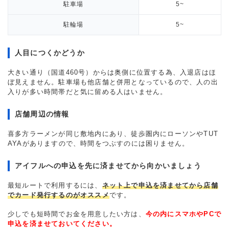
駐車場
5~
駐輪場
5~
人目につくかどうか
大きい通り（国道460号）からは奥側に位置する為、入退店はほ
ぼ見えません。駐車場も他店舗と併用となっているので、人の出
入りが多い時間帯だと気に留める人はいません。
店舗周辺の情報
喜多方ラーメンが同じ敷地内にあり、徒歩圏内にローソンやTUT
AYAがありますので、時間をつぶすのには困りません。
アイフルへの申込を先に済ませてから向かいましょう
最短ルートで利用するには、
ネット上で申込を済ませてから店舗
でカード発行するのがオススメ
です。
少しでも短時間でお金を用意したい方は、
今の内にスマホやPCで
申込を済ませておいてください。