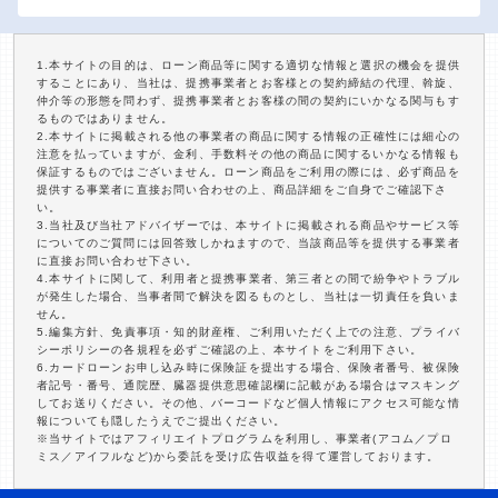
1.本サイトの目的は、ローン商品等に関する適切な情報と選択の機会を提供
することにあり、当社は、提携事業者とお客様との契約締結の代理、斡旋、
仲介等の形態を問わず、提携事業者とお客様の間の契約にいかなる関与もす
るものではありません。
2.本サイトに掲載される他の事業者の商品に関する情報の正確性には細心の
注意を払っていますが、金利、手数料その他の商品に関するいかなる情報も
保証するものではございません。ローン商品をご利用の際には、必ず商品を
提供する事業者に直接お問い合わせの上、商品詳細をご自身でご確認下さ
い。
3.当社及び当社アドバイザーでは、本サイトに掲載される商品やサービス等
についてのご質問には回答致しかねますので、当該商品等を提供する事業者
に直接お問い合わせ下さい。
4.本サイトに関して、利用者と提携事業者、第三者との間で紛争やトラブル
が発生した場合、当事者間で解決を図るものとし、当社は一切責任を負いま
せん。
5.編集方針、免責事項・知的財産権、ご利用いただく上での注意、プライバ
シーポリシーの各規程を必ずご確認の上、本サイトをご利用下さい。
6.カードローンお申し込み時に保険証を提出する場合、保険者番号、被保険
者記号・番号、通院歴、臓器提供意思確認欄に記載がある場合はマスキング
してお送りください。その他、バーコードなど個人情報にアクセス可能な情
報についても隠したうえでご提出ください。
※当サイトではアフィリエイトプログラムを利用し、事業者(アコム／プロ
ミス／アイフルなど)から委託を受け広告収益を得て運営しております。