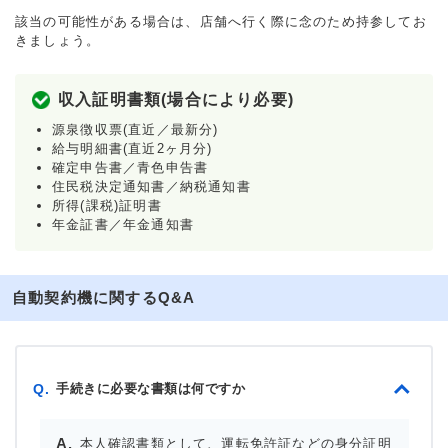
該当の可能性がある場合は、店舗へ行く際に念のため持参してお
きましょう。
収入証明書類(場合により必要)
源泉徴収票(直近／最新分)
給与明細書(直近2ヶ月分)
確定申告書／青色申告書
住民税決定通知書／納税通知書
所得(課税)証明書
年金証書／年金通知書
自動契約機に関するQ&A
手続きに必要な書類は何ですか
Q.
本人確認書類として、運転免許証などの身分証明