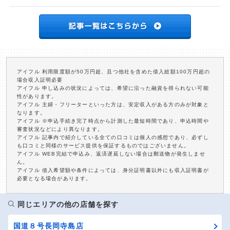
アイフル 利用限度額が50万円超、且つ他社を含めた借入総額100万円超の
場合収入証明必要
アイフル 申し込みの状況によっては、希望に沿った融資を得られない可能
性があります。
アイフル 主婦・フリーターといった方は、安定収入がある方のみが対象と
なります。
アイフル ※申込手続き完了時点から計測した最短時間であり、申込時間や
審査状況などにより異なります。
アイフル 記事内で紹介している全ての口コミは個人の感想であり、必ずし
も口コミと同様のサービス提供を保証するものではございません。
アイフル WEB完結で申込み、返済遅延しない場合は郵送物が発生しませ
ん。
アイフル 借入希望額や条件によっては、身分証明書以外にも収入証明書が
必要となる場合があります。
同じエリアの他の店舗を探す
国道８号長岡寺島店