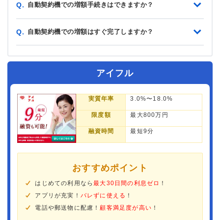
自動契約機での増額手続きはできますか？
Q.
自動契約機での増額はすぐ完了しますか？
Q.
アイフル
実質年率
3.0%〜18.0%
限度額
最大800万円
融資時間
最短9分
おすすめポイント
はじめての利用なら
最大30日間の利息ゼロ
！
アプリが充実！
バレずに使える
！
電話や郵送物に配慮！
顧客満足度が高い
！