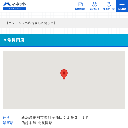
【コンテンツの広告表記に関して】
本コンテンツには、紹介している商品・商材の広告（リンク）を含む場合がありま
す。 これらの広告を経由して読者が企業ホームページを訪れ、成約が発生すると弊
社に対して企業から紹介報酬が支払われるという収益モデルです。 ただし、特定の
８号長岡店
商品を根拠なくPRするものではなく、当編集部の調査／ユーザーへの口コミ収集な
どに基づき、公平性を担保した情報提供を行っています。
>提携企業一覧
住所
新潟県長岡市堺町字蒲田６１番３ １Ｆ
最寄駅
信越本線 北長岡駅