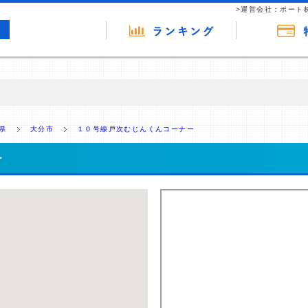
>運営会社：ポート
の広告（リンク）を含む場合があります。 これらの広告を経由して読者
るという収益モデルです。 ただし、特定の商品を根拠なくPRするもので
県
大分市
１０号線戸次むじんくんコーナー
報提供を行っています。
ー