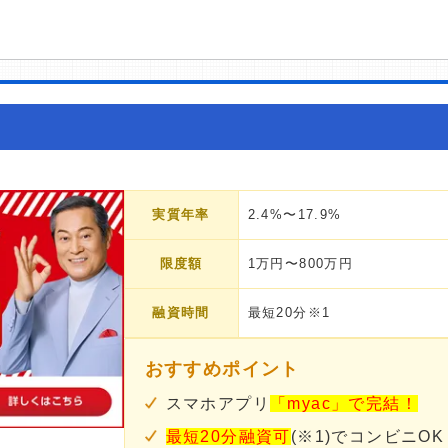
実質年率
2.4%〜17.9%
限度額
1万円〜800万円
融資時間
最短20分※1
おすすめポイント
スマホアプリ
「myac」で完結！
最短20分融資可
(※1)でコンビニOK