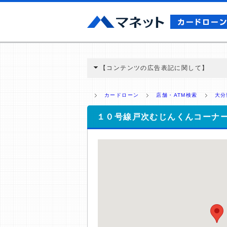
【コンテンツの広告表記に関して】
本コンテンツには、紹介している商品・商材
と弊社に対して企業から紹介報酬が支払われ
カードローン
店舗・ATM検索
大分
ミ収集などに基づき、公平性を担保した情
>提携企業一覧
１０号線戸次むじんくんコーナ