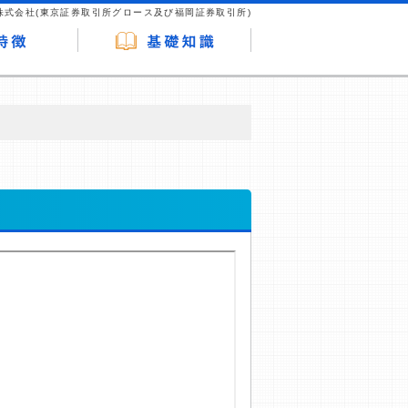
株式会社(東京証券取引所グロース及び福岡証券取引所)
が企業ホームページを訪れ、成約が発生する
はなく、当編集部の調査／ユーザーへの口コ