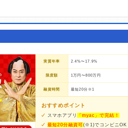
実質年率
2.4%〜17.9%
限度額
1万円〜800万円
融資時間
最短20分※1
おすすめポイント
スマホアプリ
「myac」で完結！
最短20分融資可
(※1)でコンビニOK