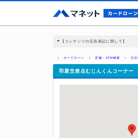
【コンテンツの広告表記に関して】
本コンテンツには、紹介している商品・商材
と弊社に対して企業から紹介報酬が支払われ
カードローン
店舗・ATM検索
大分
ミ収集などに基づき、公平性を担保した情
>提携企業一覧
羽屋交差点むじんくんコーナー