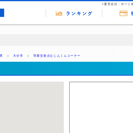
>運営会社：ポート
の広告（リンク）を含む場合があります。 これらの広告を経由して読者
るという収益モデルです。 ただし、特定の商品を根拠なくPRするもので
県
大分市
羽屋交差点むじんくんコーナー
報提供を行っています。