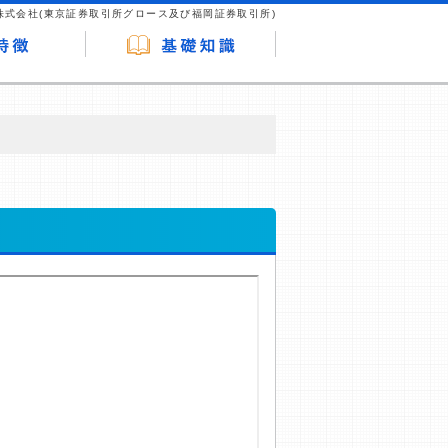
株式会社(東京証券取引所グロース及び福岡証券取引所)
が企業ホームページを訪れ、成約が発生する
はなく、当編集部の調査／ユーザーへの口コ