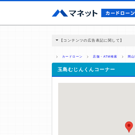
【コンテンツの広告表記に関して】
本コンテンツには、紹介している商品・商材
と弊社に対して企業から紹介報酬が支払われ
カードローン
店舗・ATM検索
岡山
ミ収集などに基づき、公平性を担保した情
>提携企業一覧
玉島むじんくんコーナー