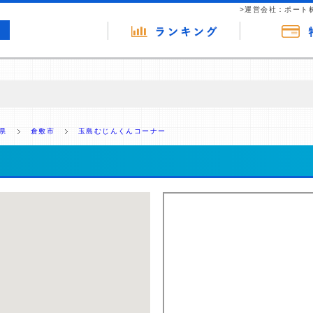
>運営会社：ポート
の広告（リンク）を含む場合があります。 これらの広告を経由して読者
るという収益モデルです。 ただし、特定の商品を根拠なくPRするもので
県
倉敷市
玉島むじんくんコーナー
報提供を行っています。