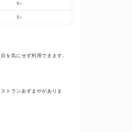
5~
5~
人目を気にせず利用できます。
レストランあずまやがありま