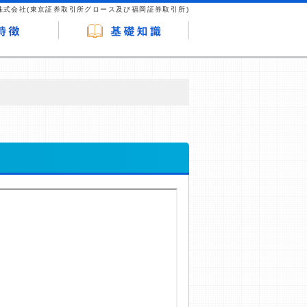
株式会社(東京証券取引所グロース及び福岡証券取引所)
が企業ホームページを訪れ、成約が発生する
はなく、当編集部の調査／ユーザーへの口コ