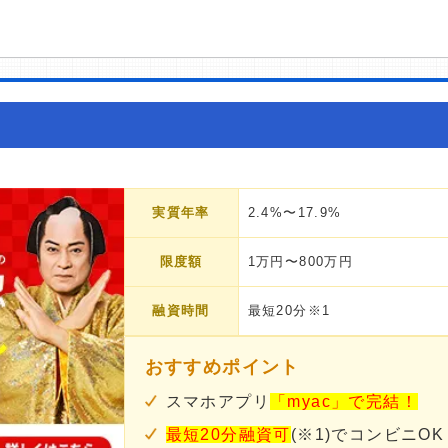
実質年率
2.4%〜17.9%
限度額
1万円〜800万円
融資時間
最短20分※1
おすすめポイント
スマホアプリ
「myac」で完結！
最短20分融資可
(※1)でコンビニOK