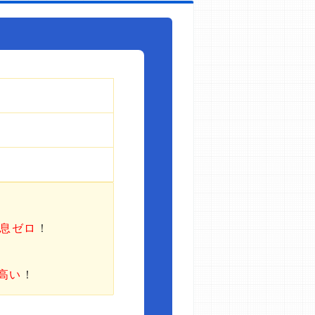
利息ゼロ
！
高い
！