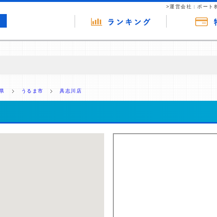
>運営会社：ポート
の広告（リンク）を含む場合があります。 これらの広告を経由して読者
るという収益モデルです。 ただし、特定の商品を根拠なくPRするもので
県
うるま市
具志川店
報提供を行っています。