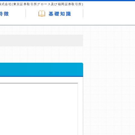
株式会社(東京証券取引所グロース及び福岡証券取引所)
が企業ホームページを訪れ、成約が発生する
はなく、当編集部の調査／ユーザーへの口コ