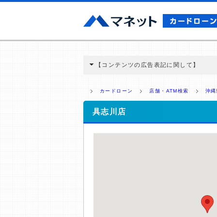
【コンテンツの広告表記に関して】
本コンテンツには、紹介している商品・商材
と弊社に対して企業から紹介報酬が支払われ
カードローン
店舗・ATM検索
沖縄
ミ収集などに基づき、公平性を担保した情
>提携企業一覧
具志川店