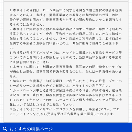
1.本サイトの目的は、ローン商品等に関する適切な情報と選択の機会を提供
することにあり、当社は、提携事業者とお客様との契約締結の代理、斡旋、
仲介等の形態を問わず、提携事業者とお客様の間の契約にいかなる関与もす
るものではありません。
2.本サイトに掲載される他の事業者の商品に関する情報の正確性には細心の
注意を払っていますが、金利、手数料その他の商品に関するいかなる情報も
保証するものではございません。ローン商品をご利用の際には、必ず商品を
提供する事業者に直接お問い合わせの上、商品詳細をご自身でご確認下さ
い。
3.当社及び当社アドバイザーでは、本サイトに掲載される商品やサービス等
についてのご質問には回答致しかねますので、当該商品等を提供する事業者
に直接お問い合わせ下さい。
4.本サイトに関して、利用者と提携事業者、第三者との間で紛争やトラブル
が発生した場合、当事者間で解決を図るものとし、当社は一切責任を負いま
せん。
5.編集方針、免責事項・知的財産権、ご利用いただく上での注意、プライバ
シーポリシーの各規程を必ずご確認の上、本サイトをご利用下さい。
6.カードローンお申し込み時に保険証を提出する場合、保険者番号、被保険
者記号・番号、通院歴、臓器提供意思確認欄に記載がある場合はマスキング
してお送りください。その他、バーコードなど個人情報にアクセス可能な情
報についても隠したうえでご提出ください。
※当サイトではアフィリエイトプログラムを利用し、事業者(アコム／プロ
ミス／アイフルなど)から委託を受け広告収益を得て運営しております。
おすすめの特集ページ