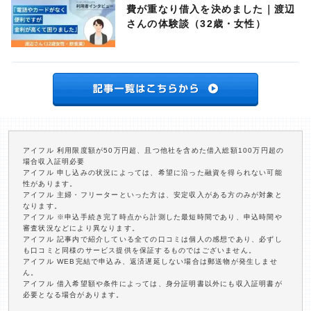
費が重なり借入を決めました｜渡辺
さんの体験談（32歳・女性）
アイフル 利用限度額が50万円超、且つ他社を含めた借入総額100万円超の
場合収入証明必要
アイフル 申し込みの状況によっては、希望に沿った融資を得られない可能
性があります。
アイフル 主婦・フリーターといった方は、安定収入がある方のみが対象と
なります。
アイフル ※申込手続き完了時点から計測した最短時間であり、申込時間や
審査状況などにより異なります。
アイフル 記事内で紹介している全ての口コミは個人の感想であり、必ずし
も口コミと同様のサービス提供を保証するものではございません。
アイフル WEB完結で申込み、返済遅延しない場合は郵送物が発生しませ
ん。
アイフル 借入希望額や条件によっては、身分証明書以外にも収入証明書が
必要となる場合があります。