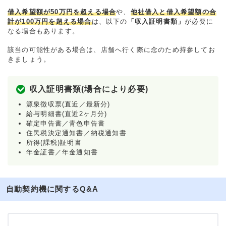
借入希望額が50万円を超える場合
や、
他社借入と借入希望額の合
計が100万円を超える場合
は、以下の
「収入証明書類」
が必要に
なる場合もあります。
該当の可能性がある場合は、店舗へ行く際に念のため持参してお
きましょう。
収入証明書類(場合により必要)
源泉徴収票(直近／最新分)
給与明細書(直近2ヶ月分)
確定申告書／青色申告書
住民税決定通知書／納税通知書
所得(課税)証明書
年金証書／年金通知書
自動契約機に関するQ&A