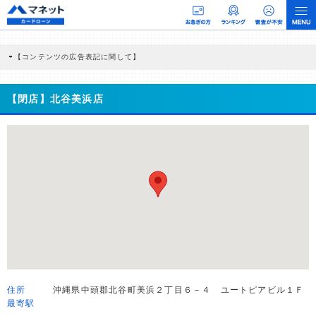
【コンテンツの広告表記に関して】
本コンテンツには、紹介している商品・商材の広告（リンク）を含む場合がありま
す。 これらの広告を経由して読者が企業ホームページを訪れ、成約が発生すると弊
社に対して企業から紹介報酬が支払われるという収益モデルです。 ただし、特定の
【閉店】北谷美浜店
商品を根拠なくPRするものではなく、当編集部の調査／ユーザーへの口コミ収集な
どに基づき、公平性を担保した情報提供を行っています。
>提携企業一覧
住所
沖縄県中頭郡北谷町美浜２丁目６－４ ユートピアビル１Ｆ
最寄駅