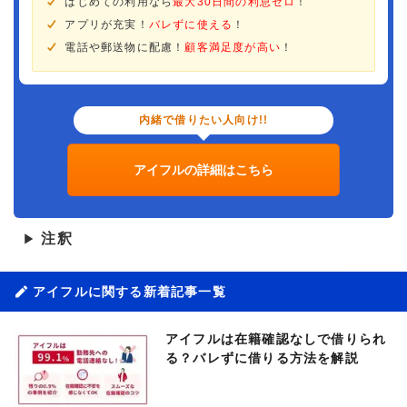
はじめての利用なら
最大30日間の利息ゼロ
！
アプリが充実！
バレずに使える
！
電話や郵送物に配慮！
顧客満足度が高い
！
内緒で借りたい人向け!!
アイフルの詳細はこちら
注釈
▶
アイフルに関する新着記事一覧
アイフルは在籍確認なしで借りられ
る？バレずに借りる方法を解説