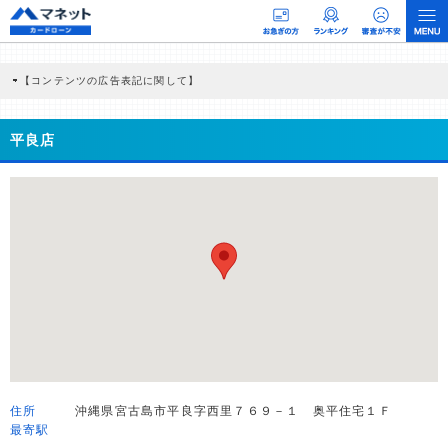
【コンテンツの広告表記に関して】
本コンテンツには、紹介している商品・商材の広告（リンク）を含む場合がありま
す。 これらの広告を経由して読者が企業ホームページを訪れ、成約が発生すると弊
社に対して企業から紹介報酬が支払われるという収益モデルです。 ただし、特定の
平良店
商品を根拠なくPRするものではなく、当編集部の調査／ユーザーへの口コミ収集な
どに基づき、公平性を担保した情報提供を行っています。
>提携企業一覧
住所
沖縄県宮古島市平良字西里７６９－１ 奥平住宅１Ｆ
最寄駅