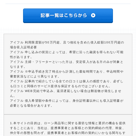
アイフル 利用限度額が50万円超、且つ他社を含めた借入総額100万円超の
場合収入証明必要
アイフル 申し込みの状況によっては、希望に沿った融資を得られない可能
性があります。
アイフル 主婦・フリーターといった方は、安定収入がある方のみが対象と
なります。
アイフル ※申込手続き完了時点から計測した最短時間であり、申込時間や
審査状況などにより異なります。
アイフル 記事内で紹介している全ての口コミは個人の感想であり、必ずし
も口コミと同様のサービス提供を保証するものではございません。
アイフル WEB完結で申込み、返済遅延しない場合は郵送物が発生しませ
ん。
アイフル 借入希望額や条件によっては、身分証明書以外にも収入証明書が
必要となる場合があります。
1.本サイトの目的は、ローン商品等に関する適切な情報と選択の機会を提供
することにあり、当社は、提携事業者とお客様との契約締結の代理、斡旋、
仲介等の形態を問わず、提携事業者とお客様の間の契約にいかなる関与もす