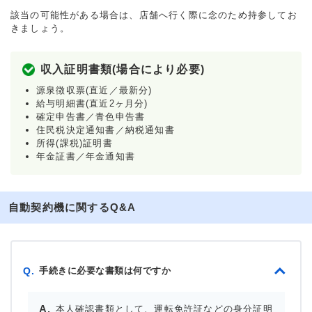
該当の可能性がある場合は、店舗へ行く際に念のため持参してお
きましょう。
収入証明書類(場合により必要)
源泉徴収票(直近／最新分)
給与明細書(直近2ヶ月分)
確定申告書／青色申告書
住民税決定通知書／納税通知書
所得(課税)証明書
年金証書／年金通知書
自動契約機に関するQ&A
手続きに必要な書類は何ですか
Q.
本人確認書類として、運転免許証などの身分証明