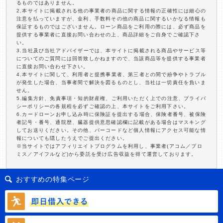
るものではありません。
2.本サイトに掲載される他の事業者の商品に関する情報の正確性には細心の
注意を払っていますが、金利、手数料その他の商品に関するいかなる情報も
保証するものではございません。ローン商品をご利用の際には、必ず商品を
提供する事業者に直接お問い合わせの上、商品詳細をご自身でご確認下さ
い。
3.当社及び当社アドバイザーでは、本サイトに掲載される商品やサービス等
についてのご質問には回答致しかねますので、当該商品等を提供する事業者
に直接お問い合わせ下さい。
4.本サイトに関して、利用者と提携事業者、第三者との間で紛争やトラブル
が発生した場合、当事者間で解決を図るものとし、当社は一切責任を負いま
せん。
5.編集方針、免責事項・知的財産権、ご利用いただく上での注意、プライバ
シーポリシーの各規程を必ずご確認の上、本サイトをご利用下さい。
6.カードローンお申し込み時に保険証を提出する場合、保険者番号、被保険
者記号・番号、通院歴、臓器提供意思確認欄に記載がある場合はマスキング
してお送りください。その他、バーコードなど個人情報にアクセス可能な情
報についても隠したうえでご提出ください。
※当サイトではアフィリエイトプログラムを利用し、事業者(アコム／プロ
ミス／アイフルなど)から委託を受け広告収益を得て運営しております。
おすすめの特集ページ