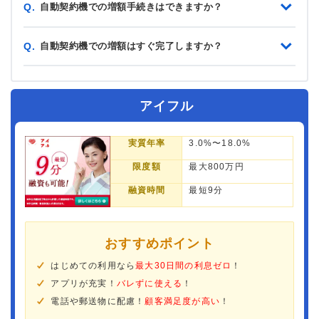
自動契約機での増額手続きはできますか？
Q.
自動契約機での増額はすぐ完了しますか？
Q.
アイフル
実質年率
3.0%〜18.0%
限度額
最大800万円
融資時間
最短9分
おすすめポイント
はじめての利用なら
最大30日間の利息ゼロ
！
アプリが充実！
バレずに使える
！
電話や郵送物に配慮！
顧客満足度が高い
！