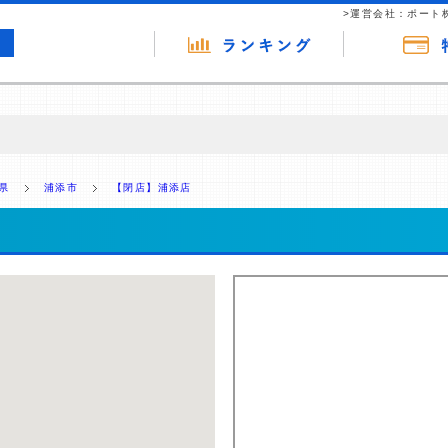
>運営会社：ポート
の広告（リンク）を含む場合があります。 これらの広告を経由して読者
るという収益モデルです。 ただし、特定の商品を根拠なくPRするもので
県
浦添市
【閉店】浦添店
報提供を行っています。