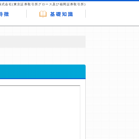
株式会社(東京証券取引所グロース及び福岡証券取引所)
が企業ホームページを訪れ、成約が発生する
はなく、当編集部の調査／ユーザーへの口コ