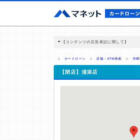
【コンテンツの広告表記に関して】
本コンテンツには、紹介している商品・商材
と弊社に対して企業から紹介報酬が支払われ
カードローン
店舗・ATM検索
沖縄
ミ収集などに基づき、公平性を担保した情
>提携企業一覧
【閉店】浦添店