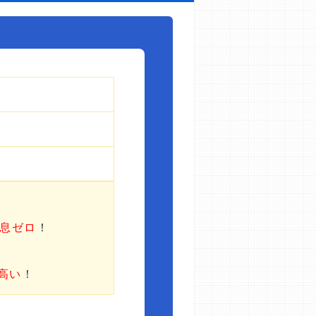
利息ゼロ
！
高い
！