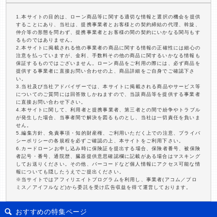
1.本サイトの目的は、ローン商品等に関する適切な情報と選択の機会を提供
することにあり、当社は、提携事業者とお客様との契約締結の代理、斡旋、
仲介等の形態を問わず、提携事業者とお客様の間の契約にいかなる関与もす
るものではありません。
2.本サイトに掲載される他の事業者の商品に関する情報の正確性には細心の
注意を払っていますが、金利、手数料その他の商品に関するいかなる情報も
保証するものではございません。ローン商品をご利用の際には、必ず商品を
提供する事業者に直接お問い合わせの上、商品詳細をご自身でご確認下さ
い。
3.当社及び当社アドバイザーでは、本サイトに掲載される商品やサービス等
についてのご質問には回答致しかねますので、当該商品等を提供する事業者
に直接お問い合わせ下さい。
4.本サイトに関して、利用者と提携事業者、第三者との間で紛争やトラブル
が発生した場合、当事者間で解決を図るものとし、当社は一切責任を負いま
せん。
5.編集方針、免責事項・知的財産権、ご利用いただく上での注意、プライバ
シーポリシーの各規程を必ずご確認の上、本サイトをご利用下さい。
6.カードローンお申し込み時に保険証を提出する場合、保険者番号、被保険
者記号・番号、通院歴、臓器提供意思確認欄に記載がある場合はマスキング
してお送りください。その他、バーコードなど個人情報にアクセス可能な情
報についても隠したうえでご提出ください。
※当サイトではアフィリエイトプログラムを利用し、事業者(アコム／プロ
ミス／アイフルなど)から委託を受け広告収益を得て運営しております。
おすすめの特集ページ