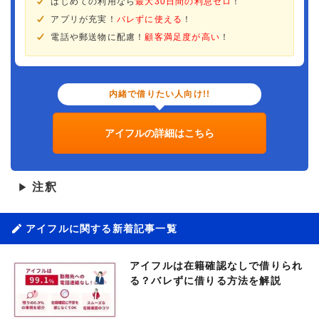
はじめての利用なら
最大30日間の利息ゼロ
！
アプリが充実！
バレずに使える
！
電話や郵送物に配慮！
顧客満足度が高い
！
内緒で借りたい人向け!!
アイフルの詳細はこちら
注釈
▶
アイフルに関する新着記事一覧
アイフルは在籍確認なしで借りられ
る？バレずに借りる方法を解説