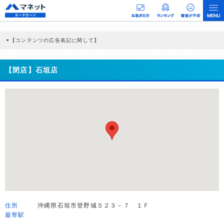
【コンテンツの広告表記に関して】
本コンテンツには、紹介している商品・商材の広告（リンク）を含む場合がありま
す。 これらの広告を経由して読者が企業ホームページを訪れ、成約が発生すると弊
社に対して企業から紹介報酬が支払われるという収益モデルです。 ただし、特定の
【閉店】石垣店
商品を根拠なくPRするものではなく、当編集部の調査／ユーザーへの口コミ収集な
どに基づき、公平性を担保した情報提供を行っています。
>提携企業一覧
住所
沖縄県石垣市登野城５２３－７ １Ｆ
最寄駅