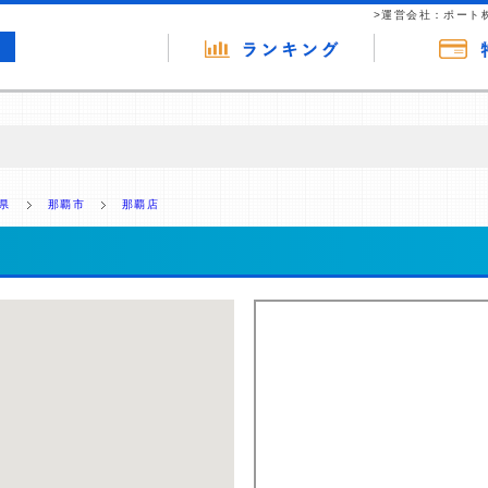
>運営会社：ポート
の広告（リンク）を含む場合があります。 これらの広告を経由して読者
るという収益モデルです。 ただし、特定の商品を根拠なくPRするもので
県
那覇市
那覇店
報提供を行っています。