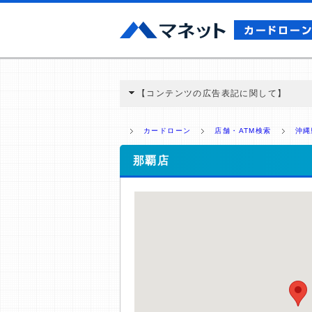
【コンテンツの広告表記に関して】
本コンテンツには、紹介している商品・商材
と弊社に対して企業から紹介報酬が支払われ
カードローン
店舗・ATM検索
沖縄
ミ収集などに基づき、公平性を担保した情
>提携企業一覧
那覇店