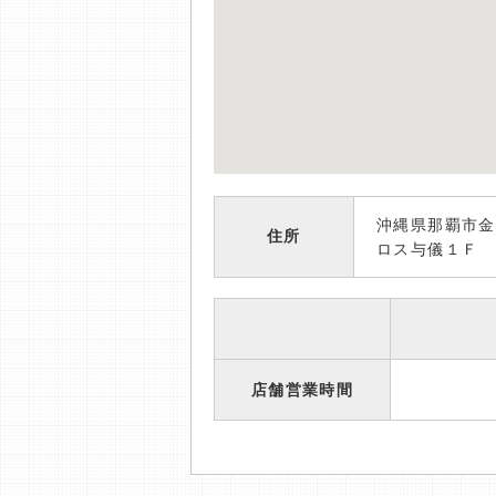
沖縄県那覇市金
住所
ロス与儀１Ｆ
店舗営業時間