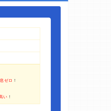
利息ゼロ
！
高い
！