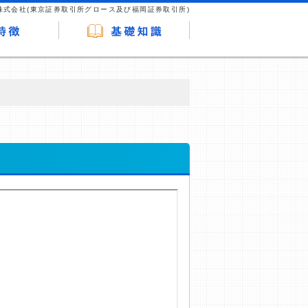
株式会社(東京証券取引所グロース及び福岡証券取引所)
が企業ホームページを訪れ、成約が発生する
はなく、当編集部の調査／ユーザーへの口コ