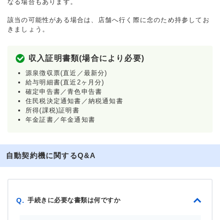
なる場合もあります。
該当の可能性がある場合は、店舗へ行く際に念のため持参してお
きましょう。
収入証明書類(場合により必要)
源泉徴収票(直近／最新分)
給与明細書(直近2ヶ月分)
確定申告書／青色申告書
住民税決定通知書／納税通知書
所得(課税)証明書
年金証書／年金通知書
自動契約機に関するQ&A
手続きに必要な書類は何ですか
Q.