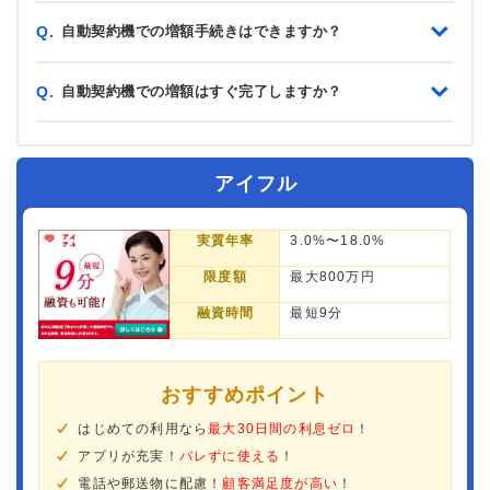
自動契約機での増額手続きはできますか？
Q.
自動契約機での増額はすぐ完了しますか？
Q.
アイフル
実質年率
3.0%〜18.0%
限度額
最大800万円
融資時間
最短9分
おすすめポイント
はじめての利用なら
最大30日間の利息ゼロ
！
アプリが充実！
バレずに使える
！
電話や郵送物に配慮！
顧客満足度が高い
！