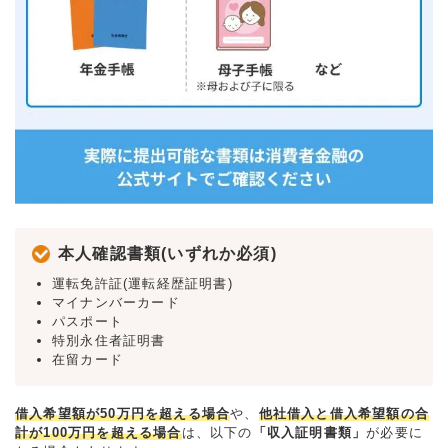
本人確認書類(いずれか必須)
運転免許証(運転経歴証明書)
マイナンバーカード
パスポート
特別永住者証明書
在留カード
借入希望額が50万円を超える場合
や、
他社借入と借入希望額の合
計が100万円を超える場合
は、以下の
「収入証明書類」
が必要に