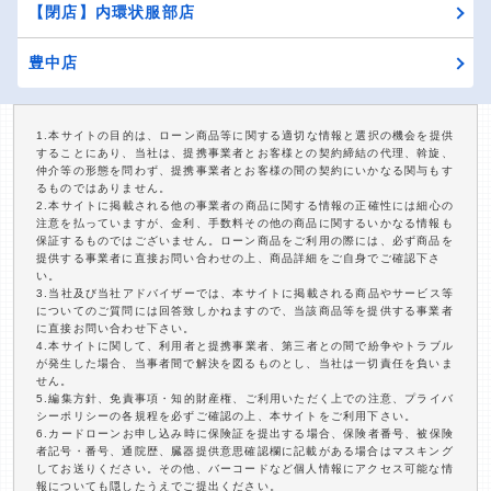
【閉店】内環状服部店
豊中店
1.本サイトの目的は、ローン商品等に関する適切な情報と選択の機会を提供
することにあり、当社は、提携事業者とお客様との契約締結の代理、斡旋、
仲介等の形態を問わず、提携事業者とお客様の間の契約にいかなる関与もす
るものではありません。
2.本サイトに掲載される他の事業者の商品に関する情報の正確性には細心の
注意を払っていますが、金利、手数料その他の商品に関するいかなる情報も
保証するものではございません。ローン商品をご利用の際には、必ず商品を
提供する事業者に直接お問い合わせの上、商品詳細をご自身でご確認下さ
い。
3.当社及び当社アドバイザーでは、本サイトに掲載される商品やサービス等
についてのご質問には回答致しかねますので、当該商品等を提供する事業者
に直接お問い合わせ下さい。
4.本サイトに関して、利用者と提携事業者、第三者との間で紛争やトラブル
が発生した場合、当事者間で解決を図るものとし、当社は一切責任を負いま
せん。
5.編集方針、免責事項・知的財産権、ご利用いただく上での注意、プライバ
シーポリシーの各規程を必ずご確認の上、本サイトをご利用下さい。
6.カードローンお申し込み時に保険証を提出する場合、保険者番号、被保険
者記号・番号、通院歴、臓器提供意思確認欄に記載がある場合はマスキング
してお送りください。その他、バーコードなど個人情報にアクセス可能な情
報についても隠したうえでご提出ください。