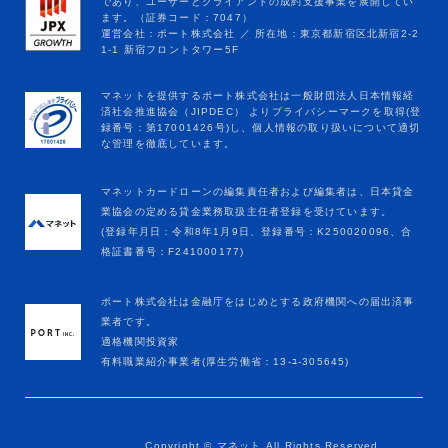
マネットカードローンの編集責任者および編集者は、日本貸金
業協会の定める貸金業務取扱主任者登録を受けています。
(登録年月日：令和8年1月9日、登録番号：K250020096、合
格証書番号：F241000177)
ポート株式会社は金融庁をはじめとする政府機関への届出済事
業者です。
適格機関投資家
有料職業紹介事業者(厚生労働省：13-ﾕ-305645)