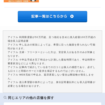
アイフル 利用限度額が50万円超、且つ他社を含めた借入総額100万円超の
場合収入証明必要
アイフル 申し込みの状況によっては、希望に沿った融資を得られない可能
性があります。
アイフル 主婦・フリーターといった方は、安定収入がある方のみが対象と
なります。
アイフル ※申込手続き完了時点から計測した最短時間であり、申込時間や
審査状況などにより異なります。
アイフル 記事内で紹介している全ての口コミは個人の感想であり、必ずし
も口コミと同様のサービス提供を保証するものではございません。
アイフル WEB完結で申込み、返済遅延しない場合は郵送物が発生しませ
ん。
アイフル 借入希望額や条件によっては、身分証明書以外にも収入証明書が
必要となる場合があります。
同じエリアの他の店舗を探す