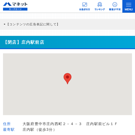
【コンテンツの広告表記に関して】
本コンテンツには、紹介している商品・商材の広告（リンク）を含む場合がありま
す。 これらの広告を経由して読者が企業ホームページを訪れ、成約が発生すると弊
社に対して企業から紹介報酬が支払われるという収益モデルです。 ただし、特定の
【閉店】庄内駅前店
商品を根拠なくPRするものではなく、当編集部の調査／ユーザーへの口コミ収集な
どに基づき、公平性を担保した情報提供を行っています。
>提携企業一覧
住所
大阪府豊中市庄内西町２－４－３ 庄内駅前ビル１Ｆ
最寄駅
庄内駅（徒歩3分）