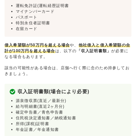
運転免許証(運転経歴証明書
マイナンバーカード
パスポート
特別永住者証明書
在留カード
借入希望額が50万円を超える場合
や、
他社借入と借入希望額の合
計が100万円を超える場合
は、以下の
「収入証明書類」
が必要に
なる場合もあります。
該当の可能性がある場合は、店舗へ行く際に念のため持参してお
きましょう。
収入証明書類(場合により必要)
源泉徴収票(直近／最新分)
給与明細書(直近2ヶ月分)
確定申告書／青色申告書
住民税決定通知書／納税通知書
所得(課税)証明書
年金証書／年金通知書