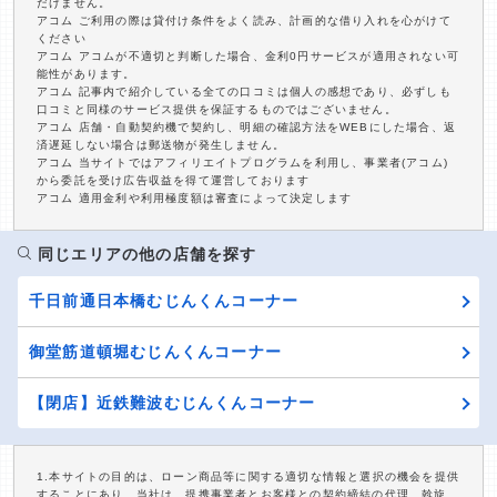
だけません。
アコム ご利用の際は貸付け条件をよく読み、計画的な借り入れを心がけて
ください
アコム アコムが不適切と判断した場合、金利0円サービスが適用されない可
能性があります。
アコム 記事内で紹介している全ての口コミは個人の感想であり、必ずしも
口コミと同様のサービス提供を保証するものではございません。
アコム 店舗・自動契約機で契約し、明細の確認方法をWEBにした場合、返
済遅延しない場合は郵送物が発生しません。
アコム 当サイトではアフィリエイトプログラムを利用し、事業者(アコム)
から委託を受け広告収益を得て運営しております
アコム 適用金利や利用極度額は審査によって決定します
同じエリアの他の店舗を探す
千日前通日本橋むじんくんコーナー
御堂筋道頓堀むじんくんコーナー
【閉店】近鉄難波むじんくんコーナー
1.本サイトの目的は、ローン商品等に関する適切な情報と選択の機会を提供
することにあり、当社は、提携事業者とお客様との契約締結の代理、斡旋、