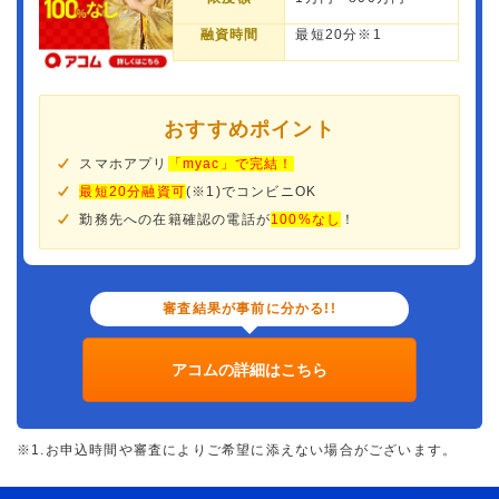
融資時間
最短20分※1
おすすめポイント
スマホアプリ
「myac」で完結！
最短20分融資可
(※1)でコンビニOK
勤務先への在籍確認の電話が
100%なし
！
審査結果が事前に分かる!!
アコムの詳細はこちら
※1.お申込時間や審査によりご希望に添えない場合がございます。