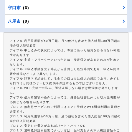
守口市
(6)
八尾市
(9)
アイフル 利用限度額が50万円超、且つ他社を含めた借入総額100万円超の
場合収入証明必要
アイフル 申し込みの状況によっては、希望に沿った融資を得られない可能
性があります。
アイフル 主婦・フリーターといった方は、安定収入がある方のみが対象と
なります。
アイフル ※申込手続き完了時点から計測した最短時間であり、申込時間や
審査状況などにより異なります。
アイフル 記事内で紹介している全ての口コミは個人の感想であり、必ずし
も口コミと同様のサービス提供を保証するものではございません。
アイフル WEB完結で申込み、返済遅延しない場合は郵送物が発生しませ
ん。
アイフル 借入希望額や条件によっては、身分証明書以外にも収入証明書が
必要となる場合があります。
プロミス 無利息サービスのご利用にはメアド登録とWeb明細利用の登録が
必要です。
プロミス 利用限度額が50万円超、且つ他社を含めた借入総額100万円超の
場合収入証明必要
プロミス 安定した収入があればパート・バイトOK
プロミス 運転免許証を提出できない方は、顔写真付きの本人確認書類をご