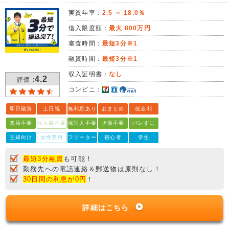
実質年率：
2.5 ～ 18.0％
借入限度額：
最大 800万円
審査時間：
最短3分※1
融資時間：
最短3分※1
収入証明書：
なし
4.2
評価 :
コンビニ：
即日融資
土日祝
無利息あり
おまとめ
低金利
来店不要
収入書不要
保証人不要
担保不要
バレずに
主婦向け
女性専用
フリーター
初心者
学生
最短3分融資
も可能！
勤務先への電話連絡＆郵送物は原則なし！
30日間の利息が0円
！
詳細はこちら