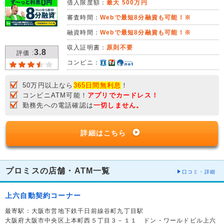
借入限度額：
最大 500万円
審査時間：
Webで最短8分融資も可能！※
融資時間：
Webで最短8分融資も可能！※
収入証明書：
原則不要
3.8
評価 :
コンビニ：
50万円以上なら
365日間無利息
！
コンビニATM可能！
アプリでカードレス！
勤務先への電話確認は
一切しません。
詳細はこちら
プロミスの店舗・ATM一覧
口コミ・詳細
上六自動契約コーナー
最寄駅：大阪市営地下鉄千日前線谷町九丁目駅
大阪府大阪市中央区上本町西５丁目３－１１ ドン・ワールドビル上六