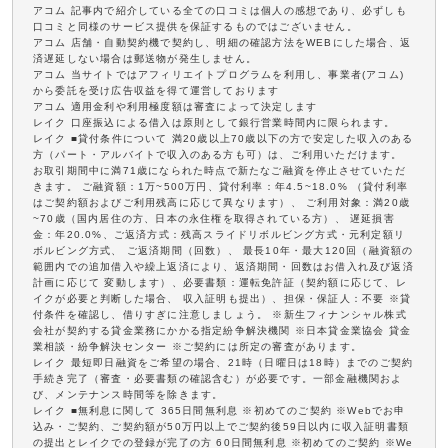
アコム 記事内で紹介している全ての口コミは個人の感想であり、必ずしも
口コミと同様のサービス提供を保証するものではございません。
アコム 店舗・自動契約機で契約し、明細の確認方法をWEBにした場合、返
済遅延しない場合は郵送物が発生しません。
アコム 当サイトではアフィリエイトプログラムを利用し、事業者(アコム)
から委託を受け広告収益を得て運営しております
アコム 適用金利や利用極度額は審査によって決定します
レイク 口座振込による借入は原則として銀行営業時間内に限られます。
レイク ■貸付条件について 満20歳以上70歳以下の方で安定した収入のある
方（パート・アルバイトで収入のある方も可）は、ご利用いただけます。
お取引期間中に満71歳になられた時点で新たなご融資を停止させていただ
きます。 ご融資額：1万~500万円、貸付利率：年4.5~18.0% （貸付利率
はご契約額およびご利用残高に応じて異なります）、 ご利用対象：満20歳
~70歳（国内居住の方、日本の永住権を取得されている方）、 遅延損害
金：年20.0%、ご返済方式：残高スライドリボルビング方式・元利定額リ
ボルビング方式、 ご返済期間（回数）、 最長10年・最大120回（融資額の
範囲内での追加借入や繰上返済により、返済期間・回数はお借入れ及び返済
計画に応じて 変動します）、必要書類：運転免許証（契約額に応じて、レ
イクが必要と判断した場合、 収入証明も提出）、担保・保証人：不要 ※貸
付条件を確認し、借りすぎに注意しましょう。 ※新生フィナンシャル株式
会社が契約する貸金業務にかかる指定紛争解決機関 ※日本貸金業協会 貸金
業相談・紛争解決センター ※ご契約には所定の審査があります。
レイク 最短即日融資をご希望の場合、21時（日曜日は18時）までのご契約
手続き完了（審査・必要書類の確認含む）が必要です。一部金融機関およ
び、メンテナンス時間等を除きます。
レイク ■無利息に関して 365日間無利息 ※初めてのご契約 ※Webでお申
込み・ご契約、ご契約額が50万円以上でご契約後59日以内に収入証明書類
の提出とレイクでの登録が完了の方 60日間無利息 ※初めてのご契約 ※We