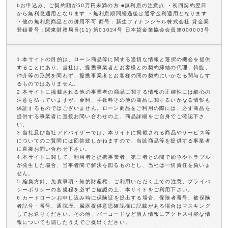
bお申込み、ご契約額が50万円未満の方 ■無利息の注意点 ・初回契約翌日
から無利息適用となります ・無利息期間経過後は通常金利適用となります
・他の無利息商品との併用不可 商号：新生フィナンシャル株式会社 貸金業
登録番号：関東財務局長(11) 第01024号 日本貸金業協会会員第000003号
1.本サイトの目的は、ローン商品等に関する適切な情報と選択の機会を提供
することにあり、当社は、提携事業者とお客様との契約締結の代理、斡旋、
仲介等の形態を問わず、提携事業者とお客様の間の契約にいかなる関与もす
るものではありません。
2.本サイトに掲載される他の事業者の商品に関する情報の正確性には細心の
注意を払っていますが、金利、手数料その他の商品に関するいかなる情報も
保証するものではございません。ローン商品をご利用の際には、必ず商品を
提供する事業者に直接お問い合わせの上、商品詳細をご自身でご確認下さ
い。
3.当社及び当社アドバイザーでは、本サイトに掲載される商品やサービス等
についてのご質問には回答致しかねますので、当該商品等を提供する事業者
に直接お問い合わせ下さい。
4.本サイトに関して、利用者と提携事業者、第三者との間で紛争やトラブル
が発生した場合、当事者間で解決を図るものとし、当社は一切責任を負いま
せん。
5.編集方針、免責事項・知的財産権、ご利用いただく上での注意、プライバ
シーポリシーの各規程を必ずご確認の上、本サイトをご利用下さい。
6.カードローンお申し込み時に保険証を提出する場合、保険者番号、被保険
者記号・番号、通院歴、臓器提供意思確認欄に記載がある場合はマスキング
してお送りください。その他、バーコードなど個人情報にアクセス可能な情
報についても隠したうえでご提出ください。