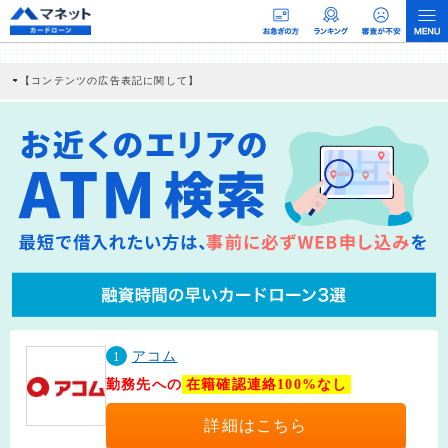
【コンテンツの広告表記に関して】
本コンテンツには、紹介している商品・商材の広告（リンク）を含む場合がありま
す。 これらの広告を経由して読者が企業ホームページを訪れ、成約が発生すると弊
社に対して企業から紹介報酬が支払われるという収益モデルです。 ただし、特定の
商品を根拠なくPRするものではなく、当編集部の調査／ユーザーへの口コミ収集な
どに基づき、公平性を担保した情報提供を行っています。
>提携企業一覧
1
アコム
勤務先への
在籍確認連絡100%なし
詳細はこちら