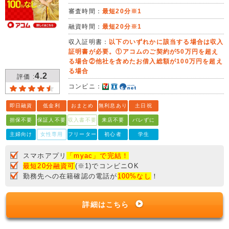
審査時間：
最短20分※1
融資時間：
最短20分※1
収入証明書：
以下のいずれかに該当する場合は収入
証明書が必要。①アコムのご契約が50万円を超え
る場合②他社を含めたお借入総額が100万円を超え
る場合
4.2
評価 :
コンビニ：
即日融資
低金利
おまとめ
無利息あり
土日祝
担保不要
保証人不要
収入書不要
来店不要
バレずに
主婦向け
女性専用
フリーター
初心者
学生
スマホアプリ
「myac」で完結！
最短20分融資可
(※1)でコンビニOK
勤務先への在籍確認の電話が
100%なし
！
詳細はこちら