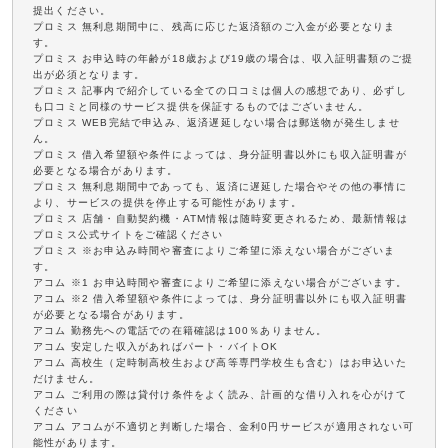
提出ください。
プロミス 無利息期間中に、残高に応じた返済額のご入金が必要となりま
す。
プロミス お申込時の年齢が18歳および19歳の場合は、収入証明書類のご提
出が必須となります。
プロミス 記事内で紹介している全ての口コミは個人の感想であり、必ずし
も口コミと同様のサービス提供を保証するものではございません。
プロミス WEB完結で申込み、返済遅延しない場合は郵送物が発生しませ
ん。
プロミス 借入希望額や条件によっては、身分証明書以外にも収入証明書が
必要となる場合があります。
プロミス 無利息期間中であっても、返済に遅延した場合やその他の事情に
より、サービスの提供を停止する可能性があります。
プロミス 店舗・自動契約機・ATM情報は随時変更されるため、最新情報は
プロミス公式サイトをご確認ください
プロミス ※お申込み時間や審査によりご希望に添えない場合がございま
す。
アコム ※1 お申込時間や審査によりご希望に添えない場合がございます。
アコム ※2 借入希望額や条件によっては、身分証明書以外にも収入証明書
が必要となる場合があります。
アコム 勤務先への電話での在籍確認は100％ありません。
アコム 安定した収入があればパート・バイトOK
アコム 高校生（定時制高校生および高等専門学校生も含む）はお申込いた
だけません。
アコム ご利用の際は貸付け条件をよく読み、計画的な借り入れを心がけて
ください
アコム アコムが不適切と判断した場合、金利0円サービスが適用されない可
能性があります。