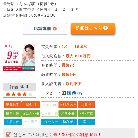
最寄駅：なんば駅（徒歩1分）
大阪府大阪市中央区難波4－１－２ ３Ｆ
店舗営業時間：8:00～22:00
詳細はこちら
実質年率：
3.0 ～ 18.0％
借入限度額：
最大 800万円
審査時間：
最短9分
融資時間：
最短9分
収入証明書：
原則不要
4.0
評価 :
コンビニ：
即日融資
低金利
おまとめ
無利息あり
土日祝
担保不要
保証人不要
収入書不要
来店不要
バレずに
主婦向け
女性専用
フリーター
初心者
学生
はじめての利用なら
最大30日間の利息ゼロ
！