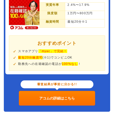
実質年率
2.4%〜17.9%
限度額
1万円〜800万円
融資時間
最短20分※1
おすすめポイント
スマホアプリ
「myac」で完結！
最短20分融資可
(※1)でコンビニOK
勤務先への在籍確認の電話が
100%なし
！
審査結果が事前に分かる!!
アコムの詳細はこちら