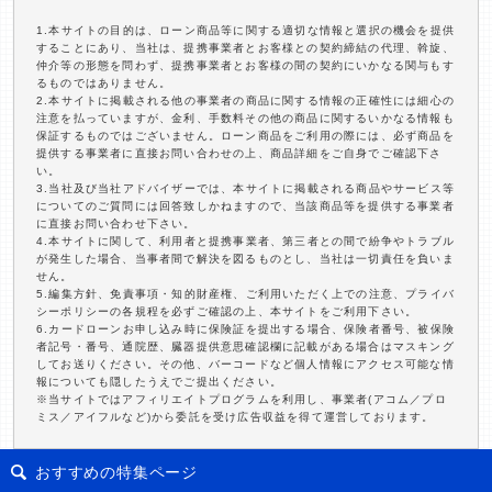
1.本サイトの目的は、ローン商品等に関する適切な情報と選択の機会を提供
することにあり、当社は、提携事業者とお客様との契約締結の代理、斡旋、
仲介等の形態を問わず、提携事業者とお客様の間の契約にいかなる関与もす
るものではありません。
2.本サイトに掲載される他の事業者の商品に関する情報の正確性には細心の
注意を払っていますが、金利、手数料その他の商品に関するいかなる情報も
保証するものではございません。ローン商品をご利用の際には、必ず商品を
提供する事業者に直接お問い合わせの上、商品詳細をご自身でご確認下さ
い。
3.当社及び当社アドバイザーでは、本サイトに掲載される商品やサービス等
についてのご質問には回答致しかねますので、当該商品等を提供する事業者
に直接お問い合わせ下さい。
4.本サイトに関して、利用者と提携事業者、第三者との間で紛争やトラブル
が発生した場合、当事者間で解決を図るものとし、当社は一切責任を負いま
せん。
5.編集方針、免責事項・知的財産権、ご利用いただく上での注意、プライバ
シーポリシーの各規程を必ずご確認の上、本サイトをご利用下さい。
6.カードローンお申し込み時に保険証を提出する場合、保険者番号、被保険
者記号・番号、通院歴、臓器提供意思確認欄に記載がある場合はマスキング
してお送りください。その他、バーコードなど個人情報にアクセス可能な情
報についても隠したうえでご提出ください。
※当サイトではアフィリエイトプログラムを利用し、事業者(アコム／プロ
ミス／アイフルなど)から委託を受け広告収益を得て運営しております。
おすすめの特集ページ