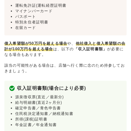
運転免許証(運転経歴証明書
マイナンバーカード
パスポート
特別永住者証明書
在留カード
借入希望額が50万円を超える場合
や、
他社借入と借入希望額の合
計が100万円を超える場合
は、以下の
「収入証明書類」
が必要に
なる場合もあります。
該当の可能性がある場合は、店舗へ行く際に念のため持参してお
きましょう。
収入証明書類(場合により必要)
源泉徴収票(直近／最新分)
給与明細書(直近2ヶ月分)
確定申告書／青色申告書
住民税決定通知書／納税通知書
所得(課税)証明書
年金証書／年金通知書