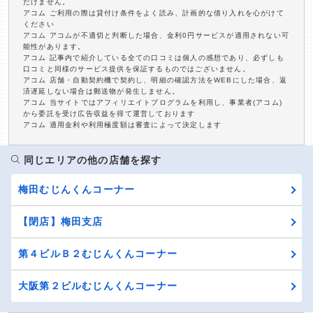
だけません。
アコム ご利用の際は貸付け条件をよく読み、計画的な借り入れを心がけて
ください
アコム アコムが不適切と判断した場合、金利0円サービスが適用されない可
能性があります。
アコム 記事内で紹介している全ての口コミは個人の感想であり、必ずしも
口コミと同様のサービス提供を保証するものではございません。
アコム 店舗・自動契約機で契約し、明細の確認方法をWEBにした場合、返
済遅延しない場合は郵送物が発生しません。
アコム 当サイトではアフィリエイトプログラムを利用し、事業者(アコム)
から委託を受け広告収益を得て運営しております
アコム 適用金利や利用極度額は審査によって決定します
同じエリアの他の店舗を探す
梅田むじんくんコーナー
【閉店】梅田支店
第４ビルＢ２むじんくんコーナー
大阪第２ビルむじんくんコーナー