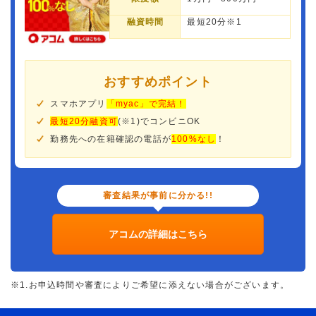
融資時間
最短20分※1
おすすめポイント
スマホアプリ
「myac」で完結！
最短20分融資可
(※1)でコンビニOK
勤務先への在籍確認の電話が
100%なし
！
審査結果が事前に分かる!!
アコムの詳細はこちら
※1.お申込時間や審査によりご希望に添えない場合がございます。