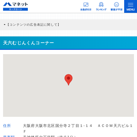
【コンテンツの広告表記に関して】
本コンテンツには、紹介している商品・商材の広告（リンク）を含む場合がありま
す。 これらの広告を経由して読者が企業ホームページを訪れ、成約が発生すると弊
社に対して企業から紹介報酬が支払われるという収益モデルです。 ただし、特定の
天六むじんくんコーナー
商品を根拠なくPRするものではなく、当編集部の調査／ユーザーへの口コミ収集な
どに基づき、公平性を担保した情報提供を行っています。
>提携企業一覧
住所
大阪府大阪市北区国分寺２丁目１-１４ ＡＣＯＭ天六ビル１
Ｆ