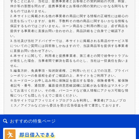
することにあり、当社は、提携事業者とお客様との契約締結の代理、斡旋、
仲介等の形態を問わず、提携事業者とお客様の間の契約にいかなる関与もす
るものではありません。
2.本サイトに掲載される他の事業者の商品に関する情報の正確性には細心の
注意を払っていますが、金利、手数料その他の商品に関するいかなる情報も
保証するものではございません。ローン商品をご利用の際には、必ず商品を
提供する事業者に直接お問い合わせの上、商品詳細をご自身でご確認下さ
い。
3.当社及び当社アドバイザーでは、本サイトに掲載される商品やサービス等
についてのご質問には回答致しかねますので、当該商品等を提供する事業者
に直接お問い合わせ下さい。
4.本サイトに関して、利用者と提携事業者、第三者との間で紛争やトラブル
が発生した場合、当事者間で解決を図るものとし、当社は一切責任を負いま
せん。
5.編集方針、免責事項・知的財産権、ご利用いただく上での注意、プライバ
シーポリシーの各規程を必ずご確認の上、本サイトをご利用下さい。
6.カードローンお申し込み時に保険証を提出する場合、保険者番号、被保険
者記号・番号、通院歴、臓器提供意思確認欄に記載がある場合はマスキング
してお送りください。その他、バーコードなど個人情報にアクセス可能な情
報についても隠したうえでご提出ください。
※当サイトではアフィリエイトプログラムを利用し、事業者(アコム／プロ
ミス／アイフルなど)から委託を受け広告収益を得て運営しております。
おすすめの特集ページ