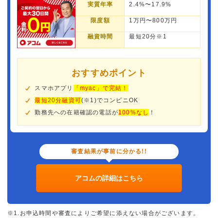
実質年率
2.4%〜17.9%
限度額
1万円〜800万円
融資時間
最短20分※1
おすすめポイント
スマホアプリ
「myac」で完結！
最短20分融資可
(※1)でコンビニOK
勤務先への在籍確認の電話が
100%なし
！
審査結果が事前に分かる!!
アコムの詳細はこちら
※1.お申込時間や審査によりご希望に添えない場合がございます。