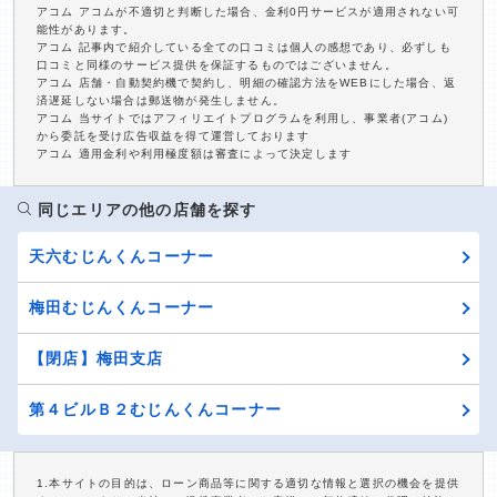
アコム アコムが不適切と判断した場合、金利0円サービスが適用されない可
能性があります。
アコム 記事内で紹介している全ての口コミは個人の感想であり、必ずしも
口コミと同様のサービス提供を保証するものではございません。
アコム 店舗・自動契約機で契約し、明細の確認方法をWEBにした場合、返
済遅延しない場合は郵送物が発生しません。
アコム 当サイトではアフィリエイトプログラムを利用し、事業者(アコム)
から委託を受け広告収益を得て運営しております
アコム 適用金利や利用極度額は審査によって決定します
同じエリアの他の店舗を探す
天六むじんくんコーナー
梅田むじんくんコーナー
【閉店】梅田支店
第４ビルＢ２むじんくんコーナー
1.本サイトの目的は、ローン商品等に関する適切な情報と選択の機会を提供