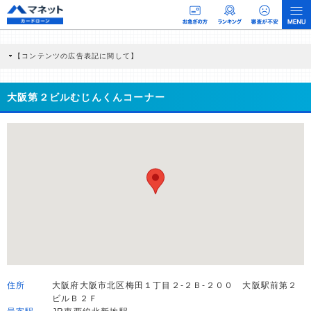
【コンテンツの広告表記に関して】
本コンテンツには、紹介している商品・商材の広告（リンク）を含む場合がありま
す。 これらの広告を経由して読者が企業ホームページを訪れ、成約が発生すると弊
社に対して企業から紹介報酬が支払われるという収益モデルです。 ただし、特定の
大阪第２ビルむじんくんコーナー
商品を根拠なくPRするものではなく、当編集部の調査／ユーザーへの口コミ収集な
どに基づき、公平性を担保した情報提供を行っています。
>提携企業一覧
住所
大阪府大阪市北区梅田１丁目２-２Ｂ-２００ 大阪駅前第２
ビルＢ２Ｆ