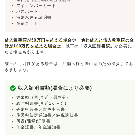
マイナンバーカード
パスポート
特別永住者証明書
在留カード
借入希望額が50万円を超える場合
や、
他社借入と借入希望額の合
計が100万円を超える場合
は、以下の
「収入証明書類」
が必要に
なる場合もあります。
該当の可能性がある場合は、店舗へ行く際に念のため持参してお
きましょう。
収入証明書類(場合により必要)
源泉徴収票(直近／最新分)
給与明細書(直近2ヶ月分)
確定申告書／青色申告書
住民税決定通知書／納税通知書
所得(課税)証明書
年金証書／年金通知書