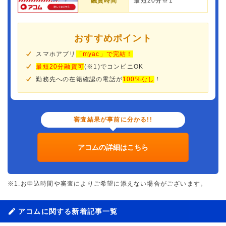
融資時間
最短20分※1
おすすめポイント
スマホアプリ
「myac」で完結！
最短20分融資可
(※1)でコンビニOK
勤務先への在籍確認の電話が
100%なし
！
審査結果が事前に分かる!!
アコムの詳細はこちら
※1.お申込時間や審査によりご希望に添えない場合がございます。
アコムに関する新着記事一覧