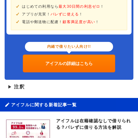
はじめての利用なら
最大30日間の利息ゼロ
！
アプリが充実！
バレずに使える
！
電話や郵送物に配慮！
顧客満足度が高い
！
内緒で借りたい人向け!!
アイフルの詳細はこちら
注釈
▶
アイフルに関する新着記事一覧
アイフルは在籍確認なしで借りられ
る？バレずに借りる方法を解説