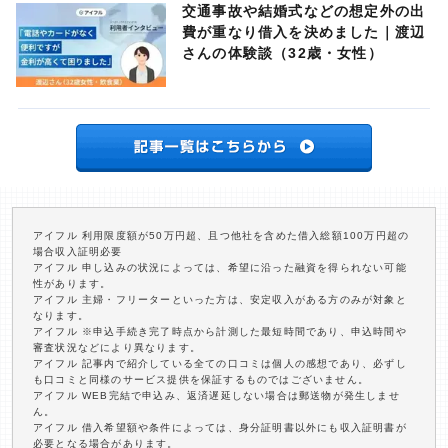
交通事故や結婚式などの想定外の出
費が重なり借入を決めました｜渡辺
さんの体験談（32歳・女性）
アイフル 利用限度額が50万円超、且つ他社を含めた借入総額100万円超の
場合収入証明必要
アイフル 申し込みの状況によっては、希望に沿った融資を得られない可能
性があります。
アイフル 主婦・フリーターといった方は、安定収入がある方のみが対象と
なります。
アイフル ※申込手続き完了時点から計測した最短時間であり、申込時間や
審査状況などにより異なります。
アイフル 記事内で紹介している全ての口コミは個人の感想であり、必ずし
も口コミと同様のサービス提供を保証するものではございません。
アイフル WEB完結で申込み、返済遅延しない場合は郵送物が発生しませ
ん。
アイフル 借入希望額や条件によっては、身分証明書以外にも収入証明書が
必要となる場合があります。