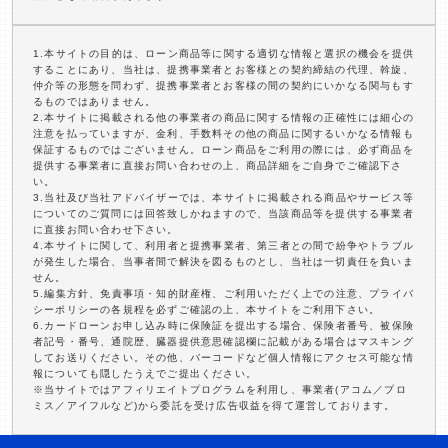
1.本サイトの目的は、ローン商品等に関する適切な情報と選択の機会を提供
することにあり、当社は、提携事業者とお客様との契約締結の代理、斡旋、
仲介等の形態を問わず、提携事業者とお客様の間の契約にいかなる関与もす
るものではありません。
2.本サイトに掲載される他の事業者の商品に関する情報の正確性には細心の
注意を払っていますが、金利、手数料その他の商品に関するいかなる情報も
保証するものではございません。ローン商品をご利用の際には、必ず商品を
提供する事業者に直接お問い合わせの上、商品詳細をご自身でご確認下さ
い。
3.当社及び当社アドバイザーでは、本サイトに掲載される商品やサービス等
についてのご質問には回答致しかねますので、当該商品等を提供する事業者
に直接お問い合わせ下さい。
4.本サイトに関して、利用者と提携事業者、第三者との間で紛争やトラブル
が発生した場合、当事者間で解決を図るものとし、当社は一切責任を負いま
せん。
5.編集方針、免責事項・知的財産権、ご利用いただく上での注意、プライバ
シーポリシーの各規程を必ずご確認の上、本サイトをご利用下さい。
6.カードローンお申し込み時に保険証を提出する場合、保険者番号、被保険
者記号・番号、通院歴、臓器提供意思確認欄に記載がある場合はマスキング
してお送りください。その他、バーコードなど個人情報にアクセス可能な情
報についても隠したうえでご提出ください。
※当サイトではアフィリエイトプログラムを利用し、事業者(アコム／プロ
ミス／アイフルなど)から委託を受け広告収益を得て運営しております。