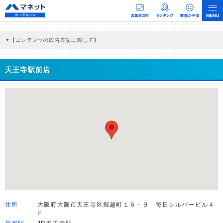
【コンテンツの広告表記に関して】
本コンテンツには、紹介している商品・商材の広告（リンク）を含む場合がありま
す。 これらの広告を経由して読者が企業ホームページを訪れ、成約が発生すると弊
社に対して企業から紹介報酬が支払われるという収益モデルです。 ただし、特定の
天王寺駅前店
商品を根拠なくPRするものではなく、当編集部の調査／ユーザーへの口コミ収集な
どに基づき、公平性を担保した情報提供を行っています。
>提携企業一覧
住所
大阪府大阪市天王寺区堀越町１６－９ 毎日シルバービル４
F