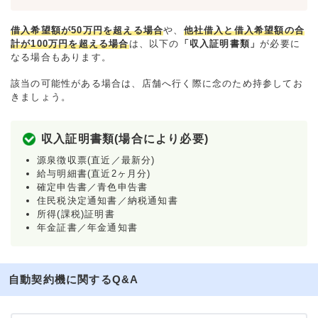
借入希望額が50万円を超える場合
や、
他社借入と借入希望額の合
計が100万円を超える場合
は、以下の
「収入証明書類」
が必要に
なる場合もあります。
該当の可能性がある場合は、店舗へ行く際に念のため持参してお
きましょう。
収入証明書類(場合により必要)
源泉徴収票(直近／最新分)
給与明細書(直近2ヶ月分)
確定申告書／青色申告書
住民税決定通知書／納税通知書
所得(課税)証明書
年金証書／年金通知書
自動契約機に関するQ&A