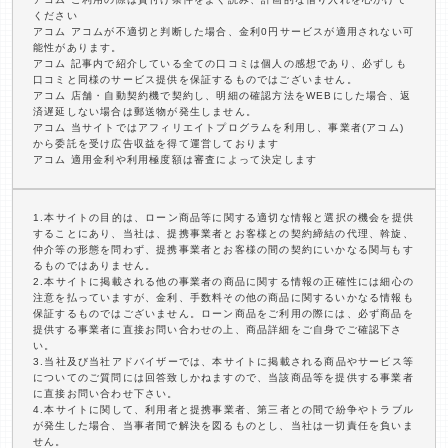
ください
アコム アコムが不適切と判断した場合、金利0円サービスが適用されない可
能性があります。
アコム 記事内で紹介している全ての口コミは個人の感想であり、必ずしも
口コミと同様のサービス提供を保証するものではございません。
アコム 店舗・自動契約機で契約し、明細の確認方法をWEBにした場合、返
済遅延しない場合は郵送物が発生しません。
アコム 当サイトではアフィリエイトプログラムを利用し、事業者(アコム)
から委託を受け広告収益を得て運営しております
アコム 適用金利や利用極度額は審査によって決定します
1.本サイトの目的は、ローン商品等に関する適切な情報と選択の機会を提供
することにあり、当社は、提携事業者とお客様との契約締結の代理、斡旋、
仲介等の形態を問わず、提携事業者とお客様の間の契約にいかなる関与もす
るものではありません。
2.本サイトに掲載される他の事業者の商品に関する情報の正確性には細心の
注意を払っていますが、金利、手数料その他の商品に関するいかなる情報も
保証するものではございません。ローン商品をご利用の際には、必ず商品を
提供する事業者に直接お問い合わせの上、商品詳細をご自身でご確認下さ
い。
3.当社及び当社アドバイザーでは、本サイトに掲載される商品やサービス等
についてのご質問には回答致しかねますので、当該商品等を提供する事業者
に直接お問い合わせ下さい。
4.本サイトに関して、利用者と提携事業者、第三者との間で紛争やトラブル
が発生した場合、当事者間で解決を図るものとし、当社は一切責任を負いま
せん。