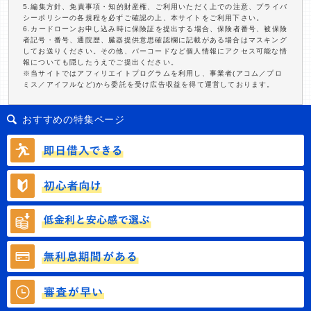
5.編集方針、免責事項・知的財産権、ご利用いただく上での注意、プライバ
シーポリシーの各規程を必ずご確認の上、本サイトをご利用下さい。
6.カードローンお申し込み時に保険証を提出する場合、保険者番号、被保険
者記号・番号、通院歴、臓器提供意思確認欄に記載がある場合はマスキング
してお送りください。その他、バーコードなど個人情報にアクセス可能な情
報についても隠したうえでご提出ください。
※当サイトではアフィリエイトプログラムを利用し、事業者(アコム／プロ
ミス／アイフルなど)から委託を受け広告収益を得て運営しております。
おすすめの特集ページ