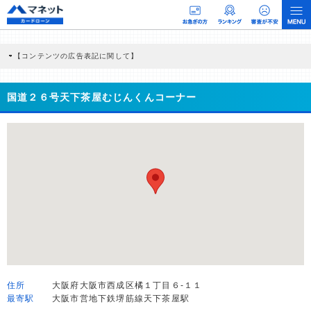
【コンテンツの広告表記に関して】
本コンテンツには、紹介している商品・商材の広告（リンク）を含む場合がありま
す。 これらの広告を経由して読者が企業ホームページを訪れ、成約が発生すると弊
社に対して企業から紹介報酬が支払われるという収益モデルです。 ただし、特定の
国道２６号天下茶屋むじんくんコーナー
商品を根拠なくPRするものではなく、当編集部の調査／ユーザーへの口コミ収集な
どに基づき、公平性を担保した情報提供を行っています。
>提携企業一覧
住所
大阪府大阪市西成区橘１丁目６-１１
最寄駅
大阪市営地下鉄堺筋線天下茶屋駅