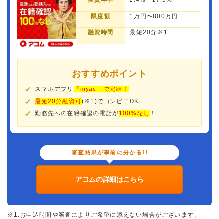
実質年率
2.4%〜17.9%
限度額
1万円〜800万円
融資時間
最短20分※1
おすすめポイント
スマホアプリ
「myac」で完結！
最短20分融資可
(※1)でコンビニOK
勤務先への在籍確認の電話が
100%なし
！
審査結果が事前に分かる!!
アコムの詳細はこちら
※1.お申込時間や審査によりご希望に添えない場合がございます。