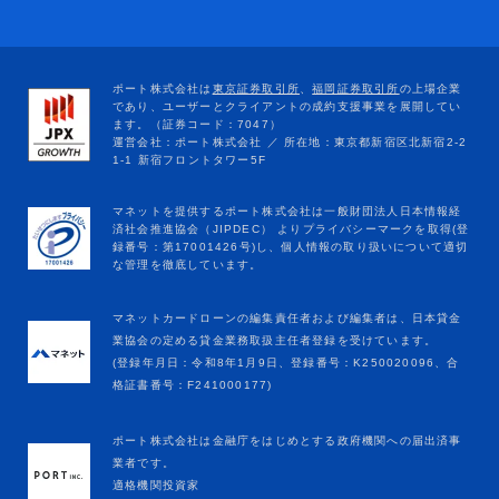
マネットカードローンの編集責任者および編集者は、日本貸金
業協会の定める貸金業務取扱主任者登録を受けています。
(登録年月日：令和8年1月9日、登録番号：K250020096、合
格証書番号：F241000177)
ポート株式会社は金融庁をはじめとする政府機関への届出済事
業者です。
適格機関投資家