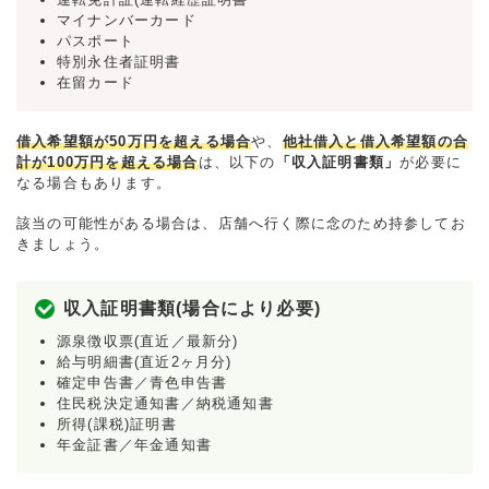
マイナンバーカード
パスポート
特別永住者証明書
在留カード
借入希望額が50万円を超える場合
や、
他社借入と借入希望額の合
計が100万円を超える場合
は、以下の
「収入証明書類」
が必要に
なる場合もあります。
該当の可能性がある場合は、店舗へ行く際に念のため持参してお
きましょう。
収入証明書類(場合により必要)
源泉徴収票(直近／最新分)
給与明細書(直近2ヶ月分)
確定申告書／青色申告書
住民税決定通知書／納税通知書
所得(課税)証明書
年金証書／年金通知書