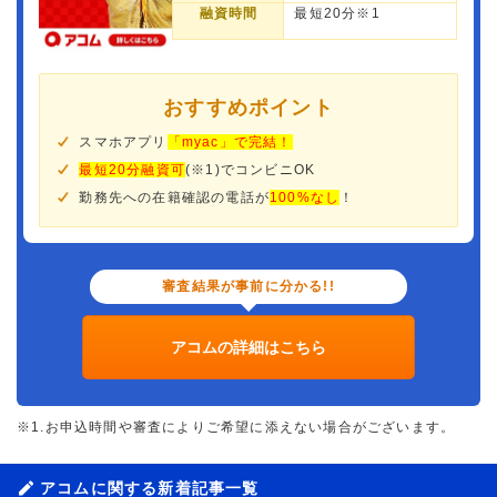
融資時間
最短20分※1
おすすめポイント
スマホアプリ
「myac」で完結！
最短20分融資可
(※1)でコンビニOK
勤務先への在籍確認の電話が
100%なし
！
審査結果が事前に分かる!!
アコムの詳細はこちら
※1.お申込時間や審査によりご希望に添えない場合がございます。
アコムに関する新着記事一覧