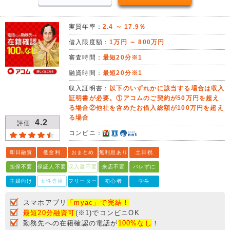
実質年率：
2.4 ～ 17.9％
借入限度額：
1万円 ～ 800万円
審査時間：
最短20分※1
融資時間：
最短20分※1
収入証明書：
以下のいずれかに該当する場合は収入
証明書が必要。①アコムのご契約が50万円を超え
る場合②他社を含めたお借入総額が100万円を超え
る場合
4.2
評価 :
コンビニ：
即日融資
低金利
おまとめ
無利息あり
土日祝
担保不要
保証人不要
収入書不要
来店不要
バレずに
主婦向け
女性専用
フリーター
初心者
学生
スマホアプリ
「myac」で完結！
最短20分融資可
(※1)でコンビニOK
勤務先への在籍確認の電話が
100%なし
！