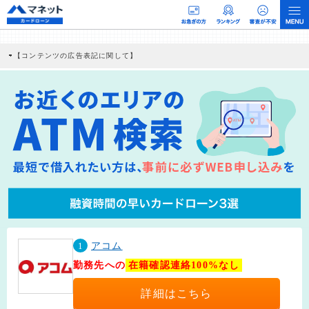
【コンテンツの広告表記に関して】
本コンテンツには、紹介している商品・商材の広告（リンク）を含む場合がありま
す。 これらの広告を経由して読者が企業ホームページを訪れ、成約が発生すると弊
社に対して企業から紹介報酬が支払われるという収益モデルです。 ただし、特定の
商品を根拠なくPRするものではなく、当編集部の調査／ユーザーへの口コミ収集な
どに基づき、公平性を担保した情報提供を行っています。
>提携企業一覧
1
アコム
勤務先への
在籍確認連絡100%なし
詳細はこちら