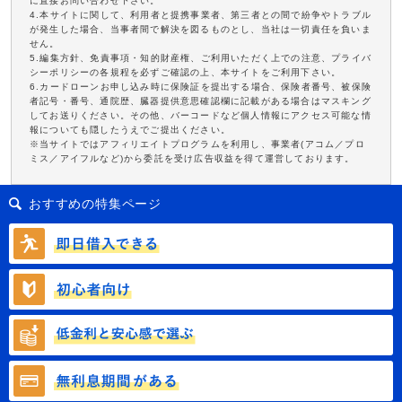
に直接お問い合わせ下さい。
4.本サイトに関して、利用者と提携事業者、第三者との間で紛争やトラブル
が発生した場合、当事者間で解決を図るものとし、当社は一切責任を負いま
せん。
5.編集方針、免責事項・知的財産権、ご利用いただく上での注意、プライバ
シーポリシーの各規程を必ずご確認の上、本サイトをご利用下さい。
6.カードローンお申し込み時に保険証を提出する場合、保険者番号、被保険
者記号・番号、通院歴、臓器提供意思確認欄に記載がある場合はマスキング
してお送りください。その他、バーコードなど個人情報にアクセス可能な情
報についても隠したうえでご提出ください。
※当サイトではアフィリエイトプログラムを利用し、事業者(アコム／プロ
ミス／アイフルなど)から委託を受け広告収益を得て運営しております。
おすすめの特集ページ