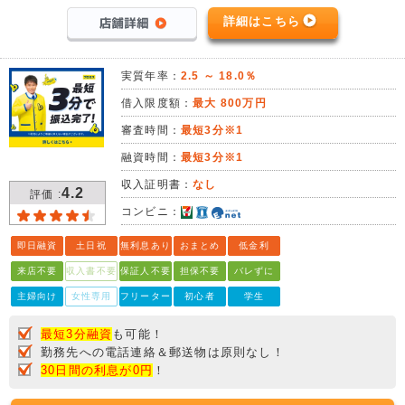
詳細はこちら
実質年率：
2.5 ～ 18.0％
借入限度額：
最大 800万円
審査時間：
最短3分※1
融資時間：
最短3分※1
収入証明書：
なし
4.2
評価 :
コンビニ：
即日融資
土日祝
無利息あり
おまとめ
低金利
来店不要
収入書不要
保証人不要
担保不要
バレずに
主婦向け
女性専用
フリーター
初心者
学生
最短3分融資
も可能！
勤務先への電話連絡＆郵送物は原則なし！
30日間の利息が0円
！