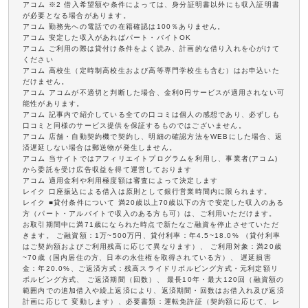
アコム ※2 借入希望額や条件によっては、身分証明書以外にも収入証明書
が必要となる場合があります。
アコム 勤務先への電話での在籍確認は100％ありません。
アコム 安定した収入があればパート・バイトOK
アコム ご利用の際は貸付け条件をよく読み、計画的な借り入れを心がけて
ください
アコム 高校生（定時制高校生および高等専門学校生も含む）はお申込いた
だけません。
アコム アコムが不適切と判断した場合、金利0円サービスが適用されない可
能性があります。
アコム 記事内で紹介している全ての口コミは個人の感想であり、必ずしも
口コミと同様のサービス提供を保証するものではございません。
アコム 店舗・自動契約機で契約し、明細の確認方法をWEBにした場合、返
済遅延しない場合は郵送物が発生しません。
アコム 当サイトではアフィリエイトプログラムを利用し、事業者(アコム)
から委託を受け広告収益を得て運営しております
アコム 適用金利や利用極度額は審査によって決定します
レイク 口座振込による借入は原則として銀行営業時間内に限られます。
レイク ■貸付条件について 満20歳以上70歳以下の方で安定した収入のある
方（パート・アルバイトで収入のある方も可）は、ご利用いただけます。
お取引期間中に満71歳になられた時点で新たなご融資を停止させていただ
きます。 ご融資額：1万~500万円、貸付利率：年4.5~18.0% （貸付利率
はご契約額およびご利用残高に応じて異なります）、 ご利用対象：満20歳
~70歳（国内居住の方、日本の永住権を取得されている方）、 遅延損害
金：年20.0%、ご返済方式：残高スライドリボルビング方式・元利定額リ
ボルビング方式、 ご返済期間（回数）、 最長10年・最大120回（融資額の
範囲内での追加借入や繰上返済により、返済期間・回数はお借入れ及び返済
計画に応じて 変動します）、必要書類：運転免許証（契約額に応じて、レ