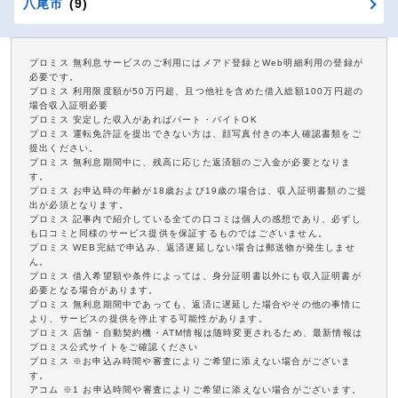
八尾市
(9)
プロミス 無利息サービスのご利用にはメアド登録とWeb明細利用の登録が
必要です。
プロミス 利用限度額が50万円超、且つ他社を含めた借入総額100万円超の
場合収入証明必要
プロミス 安定した収入があればパート・バイトOK
プロミス 運転免許証を提出できない方は、顔写真付きの本人確認書類をご
提出ください。
プロミス 無利息期間中に、残高に応じた返済額のご入金が必要となりま
す。
プロミス お申込時の年齢が18歳および19歳の場合は、収入証明書類のご提
出が必須となります。
プロミス 記事内で紹介している全ての口コミは個人の感想であり、必ずし
も口コミと同様のサービス提供を保証するものではございません。
プロミス WEB完結で申込み、返済遅延しない場合は郵送物が発生しませ
ん。
プロミス 借入希望額や条件によっては、身分証明書以外にも収入証明書が
必要となる場合があります。
プロミス 無利息期間中であっても、返済に遅延した場合やその他の事情に
より、サービスの提供を停止する可能性があります。
プロミス 店舗・自動契約機・ATM情報は随時変更されるため、最新情報は
プロミス公式サイトをご確認ください
プロミス ※お申込み時間や審査によりご希望に添えない場合がございま
す。
アコム ※1 お申込時間や審査によりご希望に添えない場合がございます。