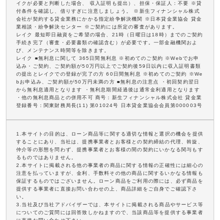
イクが必要と判断した場合、 収入証明も提出）、担保・保証人：不要 ※貸
付条件を確認し、借りすぎに注意しましょう。 ※新生フィナンシャル株式
会社が契約する貸金業務にかかる指定紛争解決機関 ※日本貸金業協会 貸金
業相談・紛争解決センター ※ご契約には所定の審査があります。
レイク 最短即日融資をご希望の場合、21時（日曜日は18時）までのご契約
手続き完了（審査・必要書類の確認含む）が必要です。一部金融機関およ
び、メンテナンス時間等を除きます。
レイク ■無利息に関して 365日間無利息 ※初めてのご契約 ※Webでお申
込み・ご契約、ご契約額が50万円以上でご契約後59日以内に収入証明書類
の提出とレイクでの登録が完了の方 60日間無利息 ※初めてのご契約 ※We
bお申込み、ご契約額が50万円未満の方 ■無利息の注意点 ・初回契約翌日
から無利息適用となります ・無利息期間経過後は通常金利適用となります
・他の無利息商品との併用不可 商号：新生フィナンシャル株式会社 貸金業
登録番号：関東財務局長(11) 第01024号 日本貸金業協会会員第000003号
1.本サイトの目的は、ローン商品等に関する適切な情報と選択の機会を提供
することにあり、当社は、提携事業者とお客様との契約締結の代理、斡旋、
仲介等の形態を問わず、提携事業者とお客様の間の契約にいかなる関与もす
るものではありません。
2.本サイトに掲載される他の事業者の商品に関する情報の正確性には細心の
注意を払っていますが、金利、手数料その他の商品に関するいかなる情報も
保証するものではございません。ローン商品をご利用の際には、必ず商品を
提供する事業者に直接お問い合わせの上、商品詳細をご自身でご確認下さ
い。
3.当社及び当社アドバイザーでは、本サイトに掲載される商品やサービス等
についてのご質問には回答致しかねますので、当該商品等を提供する事業者