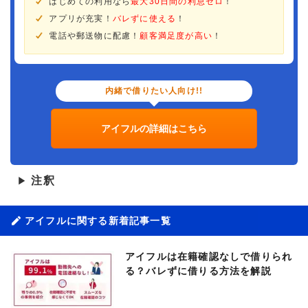
はじめての利用なら
最大30日間の利息ゼロ
！
アプリが充実！
バレずに使える
！
電話や郵送物に配慮！
顧客満足度が高い
！
内緒で借りたい人向け!!
アイフルの詳細はこちら
注釈
▶
アイフルに関する新着記事一覧
アイフルは在籍確認なしで借りられ
る？バレずに借りる方法を解説