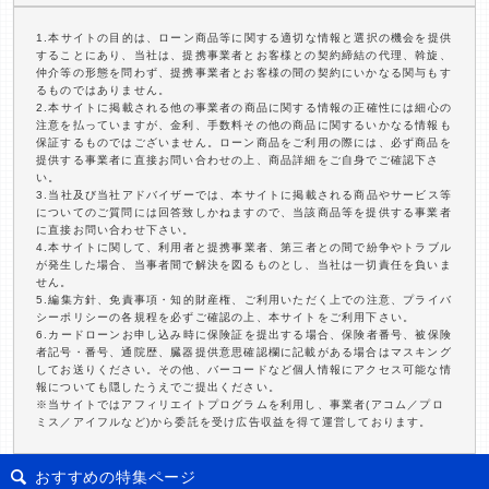
1.本サイトの目的は、ローン商品等に関する適切な情報と選択の機会を提供
することにあり、当社は、提携事業者とお客様との契約締結の代理、斡旋、
仲介等の形態を問わず、提携事業者とお客様の間の契約にいかなる関与もす
るものではありません。
2.本サイトに掲載される他の事業者の商品に関する情報の正確性には細心の
注意を払っていますが、金利、手数料その他の商品に関するいかなる情報も
保証するものではございません。ローン商品をご利用の際には、必ず商品を
提供する事業者に直接お問い合わせの上、商品詳細をご自身でご確認下さ
い。
3.当社及び当社アドバイザーでは、本サイトに掲載される商品やサービス等
についてのご質問には回答致しかねますので、当該商品等を提供する事業者
に直接お問い合わせ下さい。
4.本サイトに関して、利用者と提携事業者、第三者との間で紛争やトラブル
が発生した場合、当事者間で解決を図るものとし、当社は一切責任を負いま
せん。
5.編集方針、免責事項・知的財産権、ご利用いただく上での注意、プライバ
シーポリシーの各規程を必ずご確認の上、本サイトをご利用下さい。
6.カードローンお申し込み時に保険証を提出する場合、保険者番号、被保険
者記号・番号、通院歴、臓器提供意思確認欄に記載がある場合はマスキング
してお送りください。その他、バーコードなど個人情報にアクセス可能な情
報についても隠したうえでご提出ください。
※当サイトではアフィリエイトプログラムを利用し、事業者(アコム／プロ
ミス／アイフルなど)から委託を受け広告収益を得て運営しております。
おすすめの特集ページ