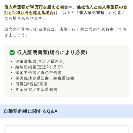
借入希望額が50万円を超える場合
や、
他社借入と借入希望額の合
計が100万円を超える場合
は、以下の
「収入証明書類」
が必要に
なる場合もあります。
該当の可能性がある場合は、店舗へ行く際に念のため持参してお
きましょう。
収入証明書類(場合により必要)
源泉徴収票(直近／最新分)
給与明細書(直近2ヶ月分)
確定申告書／青色申告書
住民税決定通知書／納税通知書
所得(課税)証明書
年金証書／年金通知書
自動契約機に関するQ&A