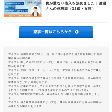
費が重なり借入を決めました｜渡辺
さんの体験談（32歳・女性）
アイフル 利用限度額が50万円超、且つ他社を含めた借入総額100万円超の
場合収入証明必要
アイフル 申し込みの状況によっては、希望に沿った融資を得られない可能
性があります。
アイフル 主婦・フリーターといった方は、安定収入がある方のみが対象と
なります。
アイフル ※申込手続き完了時点から計測した最短時間であり、申込時間や
審査状況などにより異なります。
アイフル 記事内で紹介している全ての口コミは個人の感想であり、必ずし
も口コミと同様のサービス提供を保証するものではございません。
アイフル WEB完結で申込み、返済遅延しない場合は郵送物が発生しませ
ん。
アイフル 借入希望額や条件によっては、身分証明書以外にも収入証明書が
必要となる場合があります。