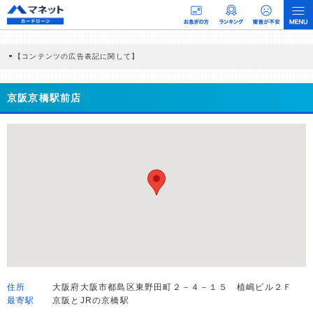
【コンテンツの広告表記に関して】
本コンテンツには、紹介している商品・商材の広告（リンク）を含む場合がありま
す。 これらの広告を経由して読者が企業ホームページを訪れ、成約が発生すると弊
社に対して企業から紹介報酬が支払われるという収益モデルです。 ただし、特定の
京阪京橋駅前店
商品を根拠なくPRするものではなく、当編集部の調査／ユーザーへの口コミ収集な
どに基づき、公平性を担保した情報提供を行っています。
>提携企業一覧
住所
大阪府大阪市都島区東野田町２－４－１５ 植嶋ビル２Ｆ
最寄駅
京阪とJRの京橋駅