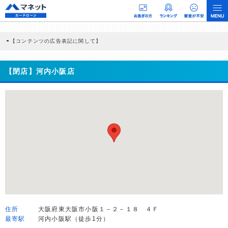
【コンテンツの広告表記に関して】
本コンテンツには、紹介している商品・商材の広告（リンク）を含む場合がありま
す。 これらの広告を経由して読者が企業ホームページを訪れ、成約が発生すると弊
社に対して企業から紹介報酬が支払われるという収益モデルです。 ただし、特定の
【閉店】河内小阪店
商品を根拠なくPRするものではなく、当編集部の調査／ユーザーへの口コミ収集な
どに基づき、公平性を担保した情報提供を行っています。
>提携企業一覧
住所
大阪府東大阪市小阪１－２－１８ ４Ｆ
最寄駅
河内小阪駅（徒歩1分）