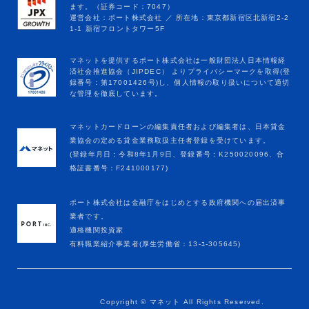
マネットカードローンの編集責任者および編集者は、日本貸金
業協会の定める貸金業務取扱主任者登録を受けています。
(登録年月日：令和8年1月9日、登録番号：K250020096、合
格証書番号：F241000177)
ポート株式会社は金融庁をはじめとする政府機関への届出済事
業者です。
適格機関投資家
有料職業紹介事業者(厚生労働省：13-ﾕ-305645)