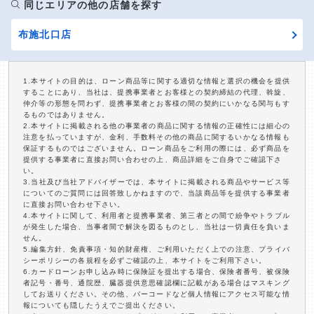
同じエリアの他の店舗を探す
布施北口店
1.本サイトの目的は、ローン商品等に関する適切な情報と選択の機会を提供
することにあり、当社は、提携事業者とお客様との契約締結の代理、斡旋、
仲介等の形態を問わず、提携事業者とお客様の間の契約にいかなる関与もす
るものではありません。
2.本サイトに掲載される他の事業者の商品に関する情報の正確性には細心の
注意を払っていますが、金利、手数料その他の商品に関するいかなる情報も
保証するものではございません。ローン商品をご利用の際には、必ず商品を
提供する事業者に直接お問い合わせの上、商品詳細をご自身でご確認下さ
い。
3.当社及び当社アドバイザーでは、本サイトに掲載される商品やサービス等
についてのご質問には回答致しかねますので、当該商品等を提供する事業者
に直接お問い合わせ下さい。
4.本サイトに関して、利用者と提携事業者、第三者との間で紛争やトラブル
が発生した場合、当事者間で解決を図るものとし、当社は一切責任を負いま
せん。
5.編集方針、免責事項・知的財産権、ご利用いただく上での注意、プライバ
シーポリシーの各規程を必ずご確認の上、本サイトをご利用下さい。
6.カードローンお申し込み時に保険証を提出する場合、保険者番号、被保険
者記号・番号、通院歴、臓器提供意思確認欄に記載がある場合はマスキング
してお送りください。その他、バーコードなど個人情報にアクセス可能な情
報についても隠したうえでご提出ください。