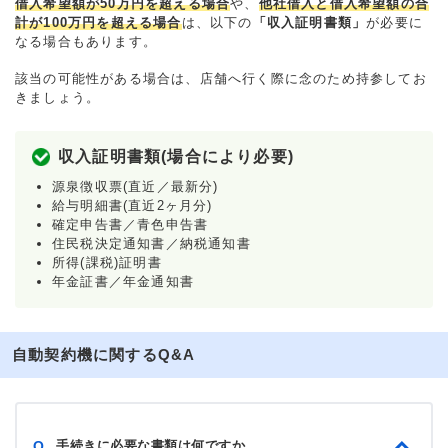
借入希望額が50万円を超える場合
や、
他社借入と借入希望額の合
計が100万円を超える場合
は、以下の
「収入証明書類」
が必要に
なる場合もあります。
該当の可能性がある場合は、店舗へ行く際に念のため持参してお
きましょう。
収入証明書類(場合により必要)
源泉徴収票(直近／最新分)
給与明細書(直近2ヶ月分)
確定申告書／青色申告書
住民税決定通知書／納税通知書
所得(課税)証明書
年金証書／年金通知書
自動契約機に関するQ&A
手続きに必要な書類は何ですか
Q.