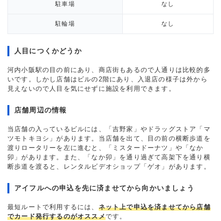
駐車場
なし
駐輪場
なし
人目につくかどうか
河内小阪駅の目の前にあり、商店街もあるので人通りは比較的多
いです。しかし店舗はビルの2階にあり、入退店の様子は外から
見えないので人目を気にせずに施設を利用できます。
店舗周辺の情報
当店舗の入っているビルには、「吉野家」やドラッグストア「マ
ツモトキヨシ」があります。当店舗を出て、目の前の横断歩道を
渡りロータリーを左に進むと、「ミスタードーナツ」や「なか
卯」があります。また、「なか卯」を通り過ぎて高架下を通り横
断歩道を渡ると、レンタルビデオショップ「ゲオ」があります。
アイフルへの申込を先に済ませてから向かいましょう
最短ルートで利用するには、
ネット上で申込を済ませてから店舗
でカード発行するのがオススメ
です。