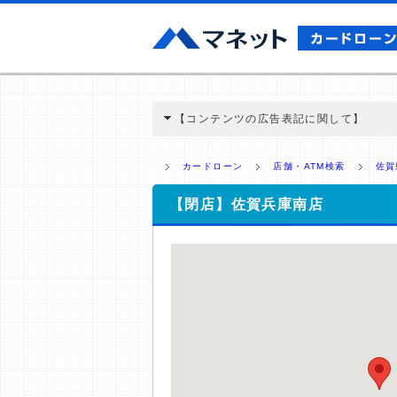
【コンテンツの広告表記に関して】
本コンテンツには、紹介している商品・商材
と弊社に対して企業から紹介報酬が支払われ
カードローン
店舗・ATM検索
佐賀
ミ収集などに基づき、公平性を担保した情
>提携企業一覧
【閉店】佐賀兵庫南店