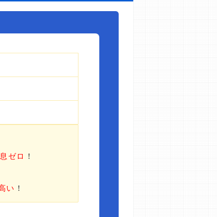
利息ゼロ
！
高い
！