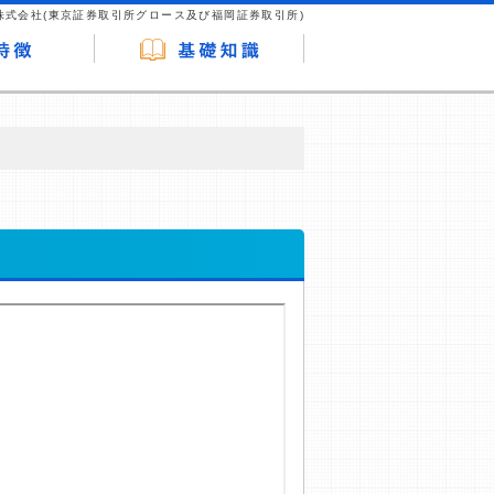
株式会社(東京証券取引所グロース及び福岡証券取引所)
が企業ホームページを訪れ、成約が発生する
はなく、当編集部の調査／ユーザーへの口コ