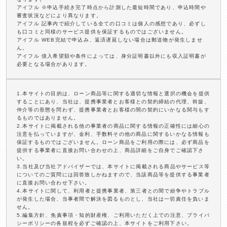
アイフル ※申込手続き完了時点から計測した最短時間であり、申込時間や
審査状況などにより異なります。
アイフル 記事内で紹介している全ての口コミは個人の感想であり、必ずし
も口コミと同様のサービス提供を保証するものではございません。
アイフル WEB完結で申込み、返済遅延しない場合は郵送物が発生しませ
ん。
アイフル 借入希望額や条件によっては、身分証明書以外にも収入証明書が
必要となる場合があります。
1.本サイトの目的は、ローン商品等に関する適切な情報と選択の機会を提供
することにあり、当社は、提携事業者とお客様との契約締結の代理、斡旋、
仲介等の形態を問わず、提携事業者とお客様の間の契約にいかなる関与もす
るものではありません。
2.本サイトに掲載される他の事業者の商品に関する情報の正確性には細心の
注意を払っていますが、金利、手数料その他の商品に関するいかなる情報も
保証するものではございません。ローン商品をご利用の際には、必ず商品を
提供する事業者に直接お問い合わせの上、商品詳細をご自身でご確認下さ
い。
3.当社及び当社アドバイザーでは、本サイトに掲載される商品やサービス等
についてのご質問には回答致しかねますので、当該商品等を提供する事業者
に直接お問い合わせ下さい。
4.本サイトに関して、利用者と提携事業者、第三者との間で紛争やトラブル
が発生した場合、当事者間で解決を図るものとし、当社は一切責任を負いま
せん。
5.編集方針、免責事項・知的財産権、ご利用いただく上での注意、プライバ
シーポリシーの各規程を必ずご確認の上、本サイトをご利用下さい。