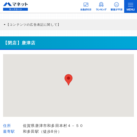
【コンテンツの広告表記に関して】
本コンテンツには、紹介している商品・商材の広告（リンク）を含む場合がありま
す。 これらの広告を経由して読者が企業ホームページを訪れ、成約が発生すると弊
社に対して企業から紹介報酬が支払われるという収益モデルです。 ただし、特定の
【閉店】唐津店
商品を根拠なくPRするものではなく、当編集部の調査／ユーザーへの口コミ収集な
どに基づき、公平性を担保した情報提供を行っています。
>提携企業一覧
住所
佐賀県唐津市和多田本村４－５０
最寄駅
和多田駅（徒歩8分）