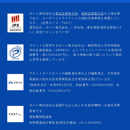
マネットカードローンの編集責任者および編集者は、日本貸金
業協会の定める貸金業務取扱主任者登録を受けています。
(登録年月日：令和8年1月9日、登録番号：K250020096、合
格証書番号：F241000177)
ポート株式会社は金融庁をはじめとする政府機関への届出済事
業者です。
適格機関投資家
有料職業紹介事業者(厚生労働省：13-ﾕ-305645)