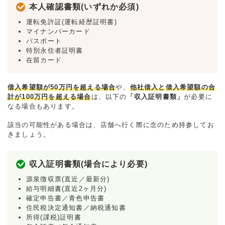
本人確認書類(いずれか必須)
運転免許証(運転経歴証明書)
マイナンバーカード
パスポート
特別永住者証明書
在留カード
借入希望額が50万円を超える場合
や、
他社借入と借入希望額の合
計が100万円を超える場合
は、以下の
「収入証明書類」
が必要に
なる場合もあります。
該当の可能性がある場合は、店舗へ行く際に念のため持参してお
きましょう。
収入証明書類(場合により必要)
源泉徴収票(直近／最新分)
給与明細書(直近2ヶ月分)
確定申告書／青色申告書
住民税決定通知書／納税通知書
所得(課税)証明書