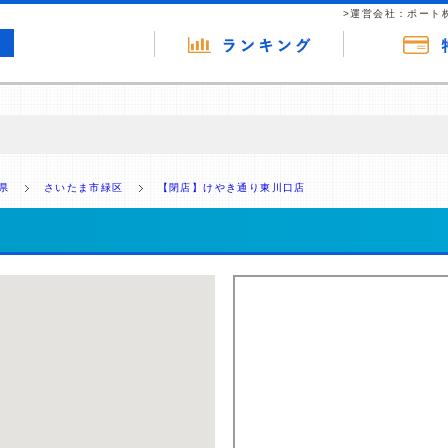
>運営会社：ポート
の広告（リンク）を含む場合があります。 これらの広告を経由して読者
るという収益モデルです。 ただし、特定の商品を根拠なくPRするもので
県
さいたま市緑区
【閉店】けやき通り東川口店
報提供を行っています。