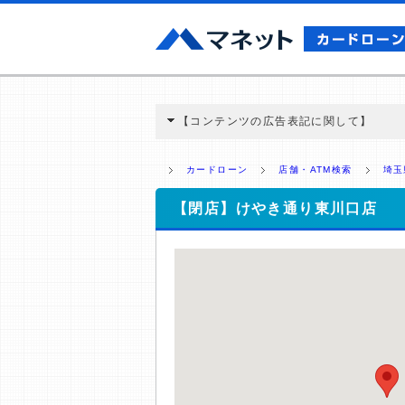
【コンテンツの広告表記に関して】
本コンテンツには、紹介している商品・商材
と弊社に対して企業から紹介報酬が支払われ
カードローン
店舗・ATM検索
埼玉
ミ収集などに基づき、公平性を担保した情
>提携企業一覧
【閉店】けやき通り東川口店