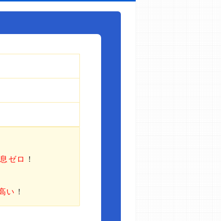
利息ゼロ
！
高い
！