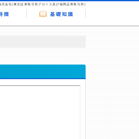
株式会社(東京証券取引所グロース及び福岡証券取引所)
が企業ホームページを訪れ、成約が発生する
はなく、当編集部の調査／ユーザーへの口コ