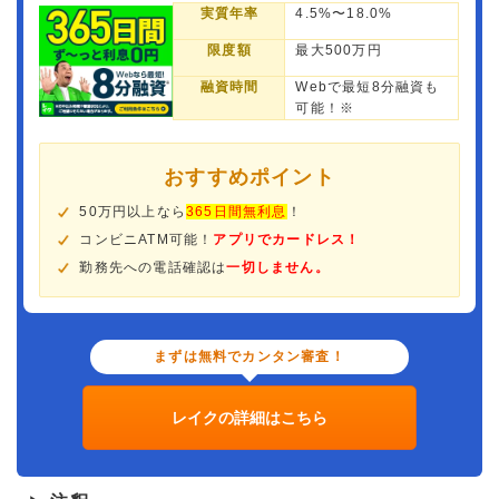
実質年率
4.5%〜18.0%
限度額
最大500万円
融資時間
Webで最短8分融資も
可能！※
おすすめポイント
50万円以上なら
365日間無利息
！
コンビニATM可能！
アプリでカードレス！
勤務先への電話確認は
一切しません。
まずは無料でカンタン審査！
レイクの詳細はこちら