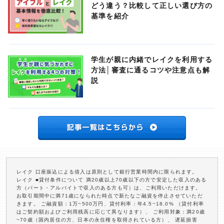
どう違う？比較して正しい選び方の
基準を紹介
学生が親に内緒でレイクを利用する
方法│審査に通るコツや注意点も解
説
レイク 口座振込による借入は原則として銀行営業時間内に限られます。
レイク ■貸付条件について 満20歳以上70歳以下の方で安定した収入のある
方（パート・アルバイトで収入のある方も可）は、ご利用いただけます。
お取引期間中に満71歳になられた時点で新たなご融資を停止させていただ
きます。 ご融資額：1万~500万円、貸付利率：年4.5~18.0% （貸付利率
はご契約額およびご利用残高に応じて異なります）、 ご利用対象：満20歳
~70歳（国内居住の方、日本の永住権を取得されている方）、 遅延損害