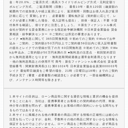
金：年20.0%、ご返済方式：残高スライドリボルビング方式・元利定額リ
ボルビング方式、 ご返済期間（回数）、 最長10年・最大120回（融資額の
範囲内での追加借入や繰上返済により、返済期間・回数はお借入れ及び返済
計画に応じて 変動します）、必要書類：運転免許証（契約額に応じて、レ
イクが必要と判断した場合、 収入証明も提出）、担保・保証人：不要 ※貸
付条件を確認し、借りすぎに注意しましょう。 ※新生フィナンシャル株式
会社が契約する貸金業務にかかる指定紛争解決機関 ※日本貸金業協会 貸金
業相談・紛争解決センター ※ご契約には所定の審査があります。
レイク ■無利息に関して 365日間無利息 ※初めてのご契約 ※Webでお申
込み・ご契約、ご契約額が50万円以上でご契約後59日以内に収入証明書類
の提出とレイクでの登録が完了の方 60日間無利息 ※初めてのご契約 ※We
bお申込み、ご契約額が50万円未満の方 ■無利息の注意点 ・初回契約翌日
から無利息適用となります ・無利息期間経過後は通常金利適用となります
・他の無利息商品との併用不可 商号：新生フィナンシャル株式会社 貸金業
登録番号：関東財務局長(11) 第01024号 日本貸金業協会会員第000003号
レイク 最短即日融資をご希望の場合、21時（日曜日は18時）までのご契約
手続き完了（審査・必要書類の確認含む）が必要です。一部金融機関およ
び、メンテナンス時間等を除きます。
1.本サイトの目的は、ローン商品等に関する適切な情報と選択の機会を提供
することにあり、当社は、提携事業者とお客様との契約締結の代理、斡旋、
仲介等の形態を問わず、提携事業者とお客様の間の契約にいかなる関与もす
るものではありません。
2.本サイトに掲載される他の事業者の商品に関する情報の正確性には細心の
注意を払っていますが、金利、手数料その他の商品に関するいかなる情報も
保証するものではございません。ローン商品をご利用の際には、必ず商品を