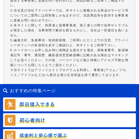
提供する事業者に直接お問い合わせの上、商品詳細をご自身でご確認下さ
い。
3.当社及び当社アドバイザーでは、本サイトに掲載される商品やサービス等
についてのご質問には回答致しかねますので、当該商品等を提供する事業者
に直接お問い合わせ下さい。
4.本サイトに関して、利用者と提携事業者、第三者との間で紛争やトラブル
が発生した場合、当事者間で解決を図るものとし、当社は一切責任を負いま
せん。
5.編集方針、免責事項・知的財産権、ご利用いただく上での注意、プライバ
シーポリシーの各規程を必ずご確認の上、本サイトをご利用下さい。
6.カードローンお申し込み時に保険証を提出する場合、保険者番号、被保険
者記号・番号、通院歴、臓器提供意思確認欄に記載がある場合はマスキング
してお送りください。その他、バーコードなど個人情報にアクセス可能な情
報についても隠したうえでご提出ください。
※当サイトではアフィリエイトプログラムを利用し、事業者(アコム／プロ
ミス／アイフルなど)から委託を受け広告収益を得て運営しております。
おすすめの特集ページ