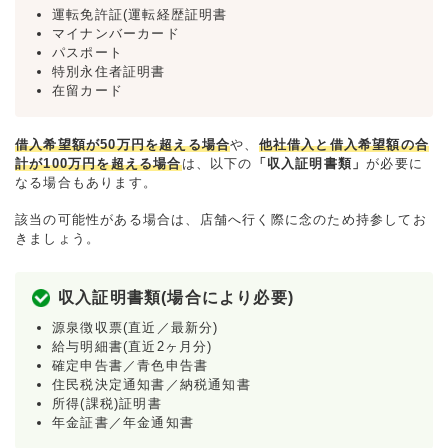
運転免許証(運転経歴証明書
マイナンバーカード
パスポート
特別永住者証明書
在留カード
借入希望額が50万円を超える場合
や、
他社借入と借入希望額の合
計が100万円を超える場合
は、以下の
「収入証明書類」
が必要に
なる場合もあります。
該当の可能性がある場合は、店舗へ行く際に念のため持参してお
きましょう。
収入証明書類(場合により必要)
源泉徴収票(直近／最新分)
給与明細書(直近2ヶ月分)
確定申告書／青色申告書
住民税決定通知書／納税通知書
所得(課税)証明書
年金証書／年金通知書