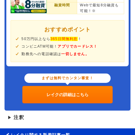
融資時間
Webで最短8分融資も
可能！※
おすすめポイント
50万円以上なら
365日間無利息
！
コンビニATM可能！
アプリでカードレス！
勤務先への電話確認は
一切しません。
まずは無料でカンタン審査！
レイクの詳細はこちら
注釈
▶
レイクに関する新着記事一覧