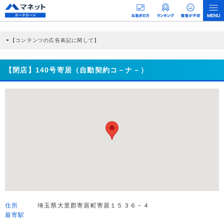
【コンテンツの広告表記に関して】
本コンテンツには、紹介している商品・商材の広告（リンク）を含む場合がありま
す。 これらの広告を経由して読者が企業ホームページを訪れ、成約が発生すると弊
社に対して企業から紹介報酬が支払われるという収益モデルです。 ただし、特定の
【閉店】140号寄居（自動契約コ－ナ－）
商品を根拠なくPRするものではなく、当編集部の調査／ユーザーへの口コミ収集な
どに基づき、公平性を担保した情報提供を行っています。
>提携企業一覧
住所
埼玉県大里郡寄居町寄居１５３６－４
最寄駅