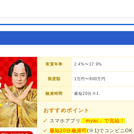
実質年率
2.4%〜17.9%
限度額
1万円〜800万円
融資時間
最短20分※1
おすすめポイント
スマホアプリ
「myac」で完結！
最短20分融資可
(※1)でコンビニOK