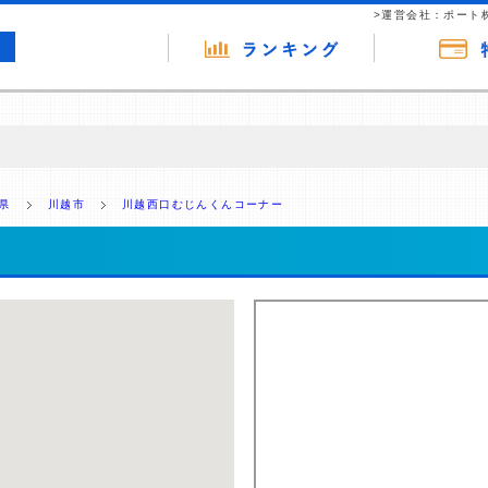
>運営会社：ポート
の広告（リンク）を含む場合があります。 これらの広告を経由して読者
るという収益モデルです。 ただし、特定の商品を根拠なくPRするもので
県
川越市
川越西口むじんくんコーナー
報提供を行っています。