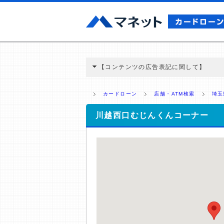
【コンテンツの広告表記に関して】
本コンテンツには、紹介している商品・商材
と弊社に対して企業から紹介報酬が支払われ
カードローン
店舗・ATM検索
埼玉
ミ収集などに基づき、公平性を担保した情
>提携企業一覧
川越西口むじんくんコーナー