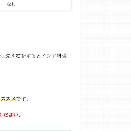
なし
少し先を右折するとインド料理
オススメ
です。
ください。