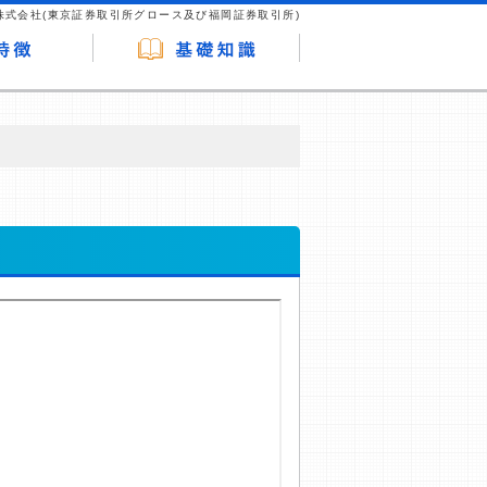
株式会社(東京証券取引所グロース及び福岡証券取引所)
が企業ホームページを訪れ、成約が発生する
はなく、当編集部の調査／ユーザーへの口コ