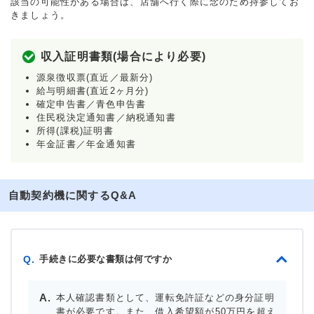
該当の可能性がある場合は、店舗へ行く際に念のため持参してお
きましょう。
収入証明書類(場合により必要)
源泉徴収票(直近／最新分)
給与明細書(直近2ヶ月分)
確定申告書／青色申告書
住民税決定通知書／納税通知書
所得(課税)証明書
年金証書／年金通知書
自動契約機に関するQ&A
手続きに必要な書類は何ですか
Q.
本人確認書類として、運転免許証などの身分証明
書が必要です。また、借入希望額が50万円を超え