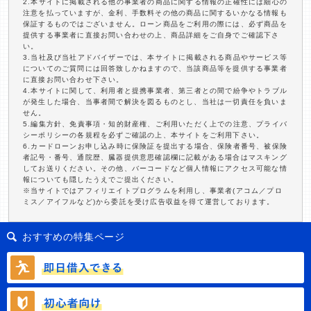
2.本サイトに掲載される他の事業者の商品に関する情報の正確性には細心の
注意を払っていますが、金利、手数料その他の商品に関するいかなる情報も
保証するものではございません。ローン商品をご利用の際には、必ず商品を
提供する事業者に直接お問い合わせの上、商品詳細をご自身でご確認下さ
い。
3.当社及び当社アドバイザーでは、本サイトに掲載される商品やサービス等
についてのご質問には回答致しかねますので、当該商品等を提供する事業者
に直接お問い合わせ下さい。
4.本サイトに関して、利用者と提携事業者、第三者との間で紛争やトラブル
が発生した場合、当事者間で解決を図るものとし、当社は一切責任を負いま
せん。
5.編集方針、免責事項・知的財産権、ご利用いただく上での注意、プライバ
シーポリシーの各規程を必ずご確認の上、本サイトをご利用下さい。
6.カードローンお申し込み時に保険証を提出する場合、保険者番号、被保険
者記号・番号、通院歴、臓器提供意思確認欄に記載がある場合はマスキング
してお送りください。その他、バーコードなど個人情報にアクセス可能な情
報についても隠したうえでご提出ください。
※当サイトではアフィリエイトプログラムを利用し、事業者(アコム／プロ
ミス／アイフルなど)から委託を受け広告収益を得て運営しております。
おすすめの特集ページ