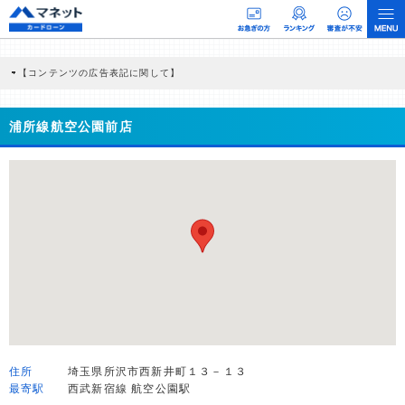
【コンテンツの広告表記に関して】
本コンテンツには、紹介している商品・商材の広告（リンク）を含む場合がありま
す。 これらの広告を経由して読者が企業ホームページを訪れ、成約が発生すると弊
社に対して企業から紹介報酬が支払われるという収益モデルです。 ただし、特定の
浦所線航空公園前店
商品を根拠なくPRするものではなく、当編集部の調査／ユーザーへの口コミ収集な
どに基づき、公平性を担保した情報提供を行っています。
>提携企業一覧
住所
埼玉県所沢市西新井町１３－１３
最寄駅
西武新宿線 航空公園駅