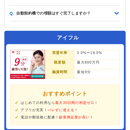
自動契約機での増額はすぐ完了しますか？
Q.
アイフル
実質年率
3.0%〜18.0%
限度額
最大800万円
融資時間
最短9分
おすすめポイント
はじめての利用なら
最大30日間の利息ゼロ
！
アプリが充実！
バレずに使える
！
電話や郵送物に配慮！
顧客満足度が高い
！