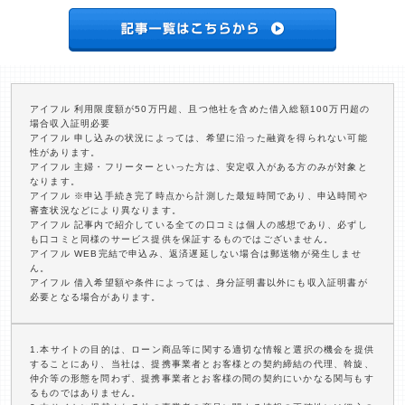
アイフル 利用限度額が50万円超、且つ他社を含めた借入総額100万円超の
場合収入証明必要
アイフル 申し込みの状況によっては、希望に沿った融資を得られない可能
性があります。
アイフル 主婦・フリーターといった方は、安定収入がある方のみが対象と
なります。
アイフル ※申込手続き完了時点から計測した最短時間であり、申込時間や
審査状況などにより異なります。
アイフル 記事内で紹介している全ての口コミは個人の感想であり、必ずし
も口コミと同様のサービス提供を保証するものではございません。
アイフル WEB完結で申込み、返済遅延しない場合は郵送物が発生しませ
ん。
アイフル 借入希望額や条件によっては、身分証明書以外にも収入証明書が
必要となる場合があります。
1.本サイトの目的は、ローン商品等に関する適切な情報と選択の機会を提供
することにあり、当社は、提携事業者とお客様との契約締結の代理、斡旋、
仲介等の形態を問わず、提携事業者とお客様の間の契約にいかなる関与もす
るものではありません。