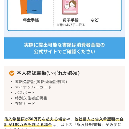
本人確認書類(いずれか必須)
運転免許証(運転経歴証明書)
マイナンバーカード
パスポート
特別永住者証明書
在留カード
借入希望額が50万円を超える場合
や、
他社借入と借入希望額の合
計が100万円を超える場合
は、以下の
「収入証明書類」
が必要に