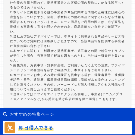
仲介等の形態を問わず、提携事業者とお客様の間の契約にいかなる関与もす
るものではありません。
2.本サイトに掲載される他の事業者の商品に関する情報の正確性には細心の
注意を払っていますが、金利、手数料その他の商品に関するいかなる情報も
保証するものではございません。ローン商品をご利用の際には、必ず商品を
提供する事業者に直接お問い合わせの上、商品詳細をご自身でご確認下さ
い。
3.当社及び当社アドバイザーでは、本サイトに掲載される商品やサービス等
についてのご質問には回答致しかねますので、当該商品等を提供する事業者
に直接お問い合わせ下さい。
4.本サイトに関して、利用者と提携事業者、第三者との間で紛争やトラブル
が発生した場合、当事者間で解決を図るものとし、当社は一切責任を負いま
せん。
5.編集方針、免責事項・知的財産権、ご利用いただく上での注意、プライバ
シーポリシーの各規程を必ずご確認の上、本サイトをご利用下さい。
6.カードローンお申し込み時に保険証を提出する場合、保険者番号、被保険
者記号・番号、通院歴、臓器提供意思確認欄に記載がある場合はマスキング
してお送りください。その他、バーコードなど個人情報にアクセス可能な情
報についても隠したうえでご提出ください。
※当サイトではアフィリエイトプログラムを利用し、事業者(アコム／プロ
ミス／アイフルなど)から委託を受け広告収益を得て運営しております。
おすすめの特集ページ