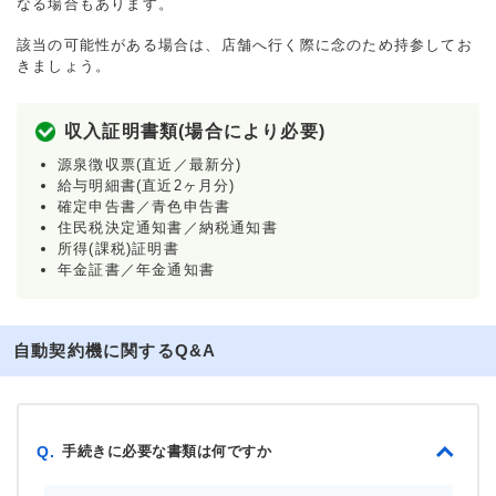
なる場合もあります。
該当の可能性がある場合は、店舗へ行く際に念のため持参してお
きましょう。
収入証明書類(場合により必要)
源泉徴収票(直近／最新分)
給与明細書(直近2ヶ月分)
確定申告書／青色申告書
住民税決定通知書／納税通知書
所得(課税)証明書
年金証書／年金通知書
自動契約機に関するQ&A
手続きに必要な書類は何ですか
Q.