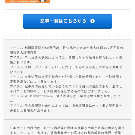
アイフル 利用限度額が50万円超、且つ他社を含めた借入総額100万円超の
場合収入証明必要
アイフル 申し込みの状況によっては、希望に沿った融資を得られない可能
性があります。
アイフル 主婦・フリーターといった方は、安定収入がある方のみが対象と
なります。
アイフル ※申込手続き完了時点から計測した最短時間であり、申込時間や
審査状況などにより異なります。
アイフル 記事内で紹介している全ての口コミは個人の感想であり、必ずし
も口コミと同様のサービス提供を保証するものではございません。
アイフル WEB完結で申込み、返済遅延しない場合は郵送物が発生しませ
ん。
アイフル 借入希望額や条件によっては、身分証明書以外にも収入証明書が
必要となる場合があります。
1.本サイトの目的は、ローン商品等に関する適切な情報と選択の機会を提供
することにあり、当社は、提携事業者とお客様との契約締結の代理、斡旋、