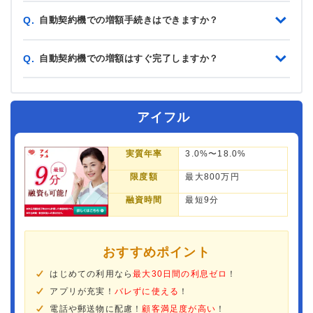
自動契約機での増額手続きはできますか？
Q.
自動契約機での増額はすぐ完了しますか？
Q.
アイフル
実質年率
3.0%〜18.0%
限度額
最大800万円
融資時間
最短9分
おすすめポイント
はじめての利用なら
最大30日間の利息ゼロ
！
アプリが充実！
バレずに使える
！
電話や郵送物に配慮！
顧客満足度が高い
！