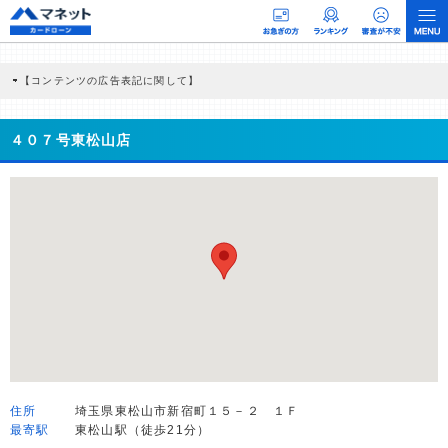
【コンテンツの広告表記に関して】
本コンテンツには、紹介している商品・商材の広告（リンク）を含む場合がありま
す。 これらの広告を経由して読者が企業ホームページを訪れ、成約が発生すると弊
社に対して企業から紹介報酬が支払われるという収益モデルです。 ただし、特定の
４０７号東松山店
商品を根拠なくPRするものではなく、当編集部の調査／ユーザーへの口コミ収集な
どに基づき、公平性を担保した情報提供を行っています。
>提携企業一覧
住所
埼玉県東松山市新宿町１５－２ １Ｆ
最寄駅
東松山駅（徒歩21分）