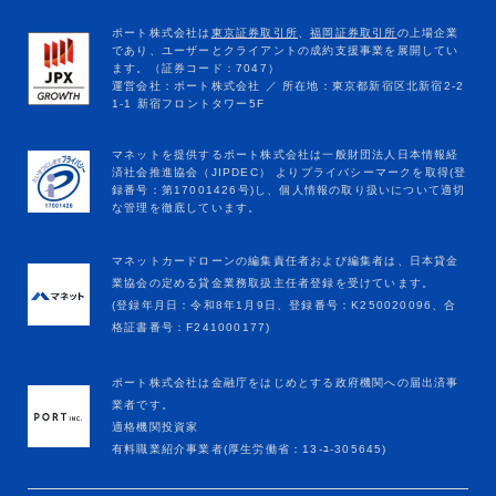
マネットカードローンの編集責任者および編集者は、日本貸金
業協会の定める貸金業務取扱主任者登録を受けています。
(登録年月日：令和8年1月9日、登録番号：K250020096、合
格証書番号：F241000177)
ポート株式会社は金融庁をはじめとする政府機関への届出済事
業者です。
適格機関投資家
有料職業紹介事業者(厚生労働省：13-ﾕ-305645)