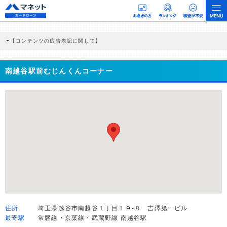
【コンテンツの広告表記に関して】
本コンテンツには、紹介している商品・商材の広告（リンク）を含む場合がありま
す。 これらの広告を経由して読者が企業ホームページを訪れ、成約が発生すると弊
社に対して企業から紹介報酬が支払われるという収益モデルです。 ただし、特定の
南越谷駅前むじんくんコーナー
商品を根拠なくPRするものではなく、当編集部の調査／ユーザーへの口コミ収集な
どに基づき、公平性を担保した情報提供を行っています。
>提携企業一覧
住所
埼玉県越谷市南越谷１丁目１９-８ 吉澤第一ビル
最寄駅
常磐線・京葉線・武蔵野線 南越谷駅