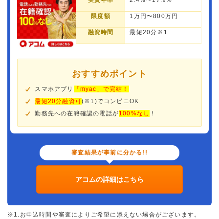
実質年率
2.4%〜17.9%
限度額
1万円〜800万円
融資時間
最短20分※1
おすすめポイント
スマホアプリ
「myac」で完結！
最短20分融資可
(※1)でコンビニOK
勤務先への在籍確認の電話が
100%なし
！
審査結果が事前に分かる!!
アコムの詳細はこちら
※1.お申込時間や審査によりご希望に添えない場合がございます。