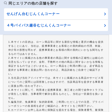
同じエリアの他の店舗を探す
せんげん台むじんくんコーナー
４号バイパス越谷むじんくんコーナー
1.本サイトの目的は、ローン商品等に関する適切な情報と選択の機会を提供
することにあり、当社は、提携事業者とお客様との契約締結の代理、斡旋、
仲介等の形態を問わず、提携事業者とお客様の間の契約にいかなる関与もす
るものではありません。
2.本サイトに掲載される他の事業者の商品に関する情報の正確性には細心の
注意を払っていますが、金利、手数料その他の商品に関するいかなる情報も
保証するものではございません。ローン商品をご利用の際には、必ず商品を
提供する事業者に直接お問い合わせの上、商品詳細をご自身でご確認下さ
い。
3.当社及び当社アドバイザーでは、本サイトに掲載される商品やサービス等
についてのご質問には回答致しかねますので、当該商品等を提供する事業者
に直接お問い合わせ下さい。
4.本サイトに関して、利用者と提携事業者、第三者との間で紛争やトラブル
が発生した場合、当事者間で解決を図るものとし、当社は一切責任を負いま
せん。
5.編集方針、免責事項・知的財産権、ご利用いただく上での注意、プライバ
シーポリシーの各規程を必ずご確認の上、本サイトをご利用下さい。
6.カードローンお申し込み時に保険証を提出する場合、保険者番号、被保険