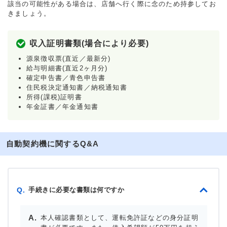
該当の可能性がある場合は、店舗へ行く際に念のため持参してお
きましょう。
収入証明書類(場合により必要)
源泉徴収票(直近／最新分)
給与明細書(直近2ヶ月分)
確定申告書／青色申告書
住民税決定通知書／納税通知書
所得(課税)証明書
年金証書／年金通知書
自動契約機に関するQ&A
手続きに必要な書類は何ですか
Q.
本人確認書類として、運転免許証などの身分証明