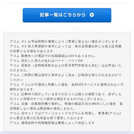
アコム ※1 お申込時間や審査によりご希望に添えない場合がございます。
アコム ※2 借入希望額や条件によっては、身分証明書以外にも収入証明書
が必要となる場合があります。
アコム 勤務先への電話での在籍確認は100％ありません。
アコム 安定した収入があればパート・バイトOK
アコム 高校生（定時制高校生および高等専門学校生も含む）はお申込いた
だけません。
アコム ご利用の際は貸付け条件をよく読み、計画的な借り入れを心がけて
ください
アコム アコムが不適切と判断した場合、金利0円サービスが適用されない可
能性があります。
アコム 記事内で紹介している全ての口コミは個人の感想であり、必ずしも
口コミと同様のサービス提供を保証するものではございません。
アコム 店舗・自動契約機で契約し、明細の確認方法をWEBにした場合、返
済遅延しない場合は郵送物が発生しません。
アコム 当サイトではアフィリエイトプログラムを利用し、事業者(アコム)
から委託を受け広告収益を得て運営しております
アコム 適用金利や利用極度額は審査によって決定します