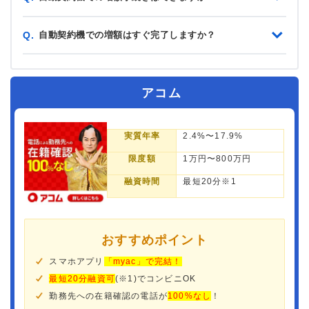
自動契約機での増額はすぐ完了しますか？
Q.
アコム
実質年率
2.4%〜17.9%
限度額
1万円〜800万円
融資時間
最短20分※1
おすすめポイント
スマホアプリ
「myac」で完結！
最短20分融資可
(※1)でコンビニOK
勤務先への在籍確認の電話が
100%なし
！