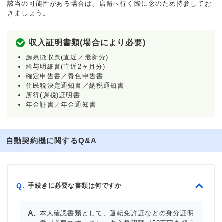
該当の可能性がある場合は、店舗へ行く際に念のため持参してお
きましょう。
収入証明書類(場合により必要)
源泉徴収票(直近／最新分)
給与明細書(直近2ヶ月分)
確定申告書／青色申告書
住民税決定通知書／納税通知書
所得(課税)証明書
年金証書／年金通知書
自動契約機に関するQ&A
手続きに必要な書類は何ですか
Q.
本人確認書類として、運転免許証などの身分証明