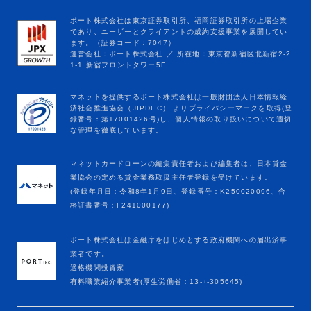
マネットカードローンの編集責任者および編集者は、日本貸金
業協会の定める貸金業務取扱主任者登録を受けています。
(登録年月日：令和8年1月9日、登録番号：K250020096、合
格証書番号：F241000177)
ポート株式会社は金融庁をはじめとする政府機関への届出済事
業者です。
適格機関投資家
有料職業紹介事業者(厚生労働省：13-ﾕ-305645)