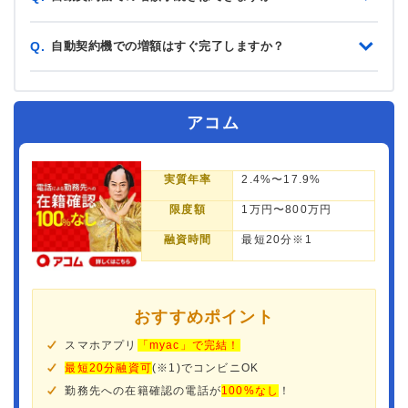
自動契約機での増額はすぐ完了しますか？
Q.
アコム
実質年率
2.4%〜17.9%
限度額
1万円〜800万円
融資時間
最短20分※1
おすすめポイント
スマホアプリ
「myac」で完結！
最短20分融資可
(※1)でコンビニOK
勤務先への在籍確認の電話が
100%なし
！