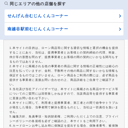
同じエリアの他の店舗を探す
せんげん台むじんくんコーナー
南越谷駅前むじんくんコーナー
1.本サイトの目的は、ローン商品等に関する適切な情報と選択の機会を提供
することにあり、当社は、提携事業者とお客様との契約締結の代理、斡旋、
仲介等の形態を問わず、提携事業者とお客様の間の契約にいかなる関与もす
るものではありません。
2.本サイトに掲載される他の事業者の商品に関する情報の正確性には細心の
注意を払っていますが、金利、手数料その他の商品に関するいかなる情報も
保証するものではございません。ローン商品をご利用の際には、必ず商品を
提供する事業者に直接お問い合わせの上、商品詳細をご自身でご確認下さ
い。
3.当社及び当社アドバイザーでは、本サイトに掲載される商品やサービス等
についてのご質問には回答致しかねますので、当該商品等を提供する事業者
に直接お問い合わせ下さい。
4.本サイトに関して、利用者と提携事業者、第三者との間で紛争やトラブル
が発生した場合、当事者間で解決を図るものとし、当社は一切責任を負いま
せん。
5.編集方針、免責事項・知的財産権、ご利用いただく上での注意、プライバ
シーポリシーの各規程を必ずご確認の上、本サイトをご利用下さい。
6.カードローンお申し込み時に保険証を提出する場合、保険者番号、被保険