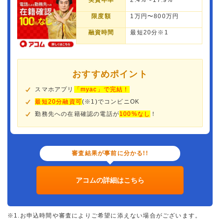
実質年率
2.4%〜17.9%
限度額
1万円〜800万円
融資時間
最短20分※1
おすすめポイント
スマホアプリ
「myac」で完結！
最短20分融資可
(※1)でコンビニOK
勤務先への在籍確認の電話が
100%なし
！
審査結果が事前に分かる!!
アコムの詳細はこちら
※1.お申込時間や審査によりご希望に添えない場合がございます。