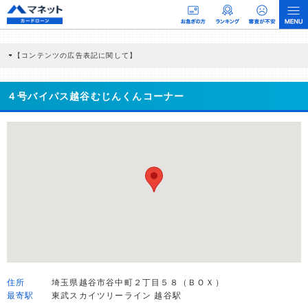
【コンテンツの広告表記に関して】
本コンテンツには、紹介している商品・商材の広告（リンク）を含む場合がありま
す。 これらの広告を経由して読者が企業ホームページを訪れ、成約が発生すると弊
社に対して企業から紹介報酬が支払われるという収益モデルです。 ただし、特定の
４号バイパス越谷むじんくんコーナー
商品を根拠なくPRするものではなく、当編集部の調査／ユーザーへの口コミ収集な
どに基づき、公平性を担保した情報提供を行っています。
>提携企業一覧
住所
埼玉県越谷市谷中町２丁目５８（ＢＯＸ）
最寄駅
東武スカイツリーライン 越谷駅