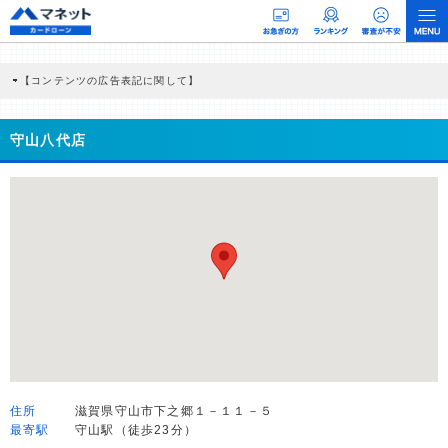
【コンテンツの広告表記に関して】
本コンテンツには、紹介している商品・商材の広告（リンク）を含む場合がありま
す。 これらの広告を経由して読者が企業ホームページを訪れ、成約が発生すると弊
社に対して企業から紹介報酬が支払われるという収益モデルです。 ただし、特定の
守山八代店
商品を根拠なくPRするものではなく、当編集部の調査／ユーザーへの口コミ収集な
どに基づき、公平性を担保した情報提供を行っています。
>提携企業一覧
住所
滋賀県守山市下之郷１－１１－５
最寄駅
守山駅（徒歩23分）