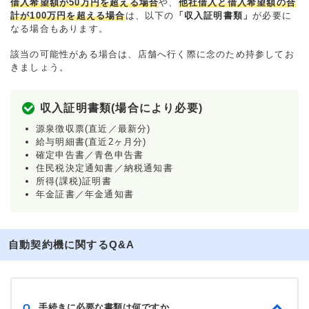
借入希望額が50万円を超える場合
や、
他社借入と借入希望額の合
計が100万円を超える場合
は、以下の
「収入証明書類」
が必要に
なる場合もあります。
該当の可能性がある場合は、店舗へ行く際に念のため持参してお
きましょう。
収入証明書類(場合により必要)
源泉徴収票(直近／最新分)
給与明細書(直近2ヶ月分)
確定申告書／青色申告書
住民税決定通知書／納税通知書
所得(課税)証明書
年金証書／年金通知書
自動契約機に関するQ&A
手続きに必要な書類は何ですか
Q.