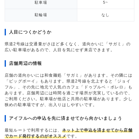
駐車場
5~
駐輪場
なし
人目につくかどうか
県道2号線は交通量がさほど多くなく、道向かいに「サガミ」の
広い駐車場があるので、人目を気にせず来店できます。
店舗周辺の情報
店舗の道向かいには和食麺処「サガミ」があります。その隣には
「ビッグボーイ」もあります。県道2号線を北上すると「ジョイ
フル」、その先に地元で人気のカフェ「ドゥブルベ・ボレロ」も
あります。店舗周辺には時間を過ごす場所が充実しているので、
ご利用ください。駐車場が他店と共用の駐車場があります。少し
狭めの駐車場ですが、出入りはしやすいです。
アイフルへの申込を先に済ませてから向かいましょう
最短ルートで利用するには、
ネット上で申込を済ませてから店舗
でカード発行するのがオススメ
です。