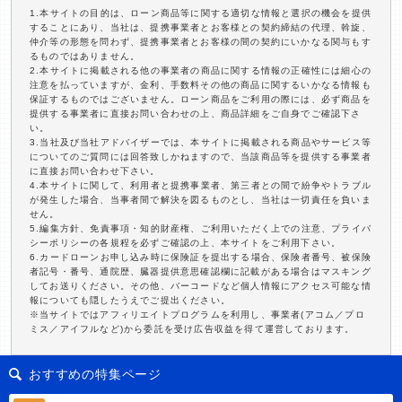
1.本サイトの目的は、ローン商品等に関する適切な情報と選択の機会を提供
することにあり、当社は、提携事業者とお客様との契約締結の代理、斡旋、
仲介等の形態を問わず、提携事業者とお客様の間の契約にいかなる関与もす
るものではありません。
2.本サイトに掲載される他の事業者の商品に関する情報の正確性には細心の
注意を払っていますが、金利、手数料その他の商品に関するいかなる情報も
保証するものではございません。ローン商品をご利用の際には、必ず商品を
提供する事業者に直接お問い合わせの上、商品詳細をご自身でご確認下さ
い。
3.当社及び当社アドバイザーでは、本サイトに掲載される商品やサービス等
についてのご質問には回答致しかねますので、当該商品等を提供する事業者
に直接お問い合わせ下さい。
4.本サイトに関して、利用者と提携事業者、第三者との間で紛争やトラブル
が発生した場合、当事者間で解決を図るものとし、当社は一切責任を負いま
せん。
5.編集方針、免責事項・知的財産権、ご利用いただく上での注意、プライバ
シーポリシーの各規程を必ずご確認の上、本サイトをご利用下さい。
6.カードローンお申し込み時に保険証を提出する場合、保険者番号、被保険
者記号・番号、通院歴、臓器提供意思確認欄に記載がある場合はマスキング
してお送りください。その他、バーコードなど個人情報にアクセス可能な情
報についても隠したうえでご提出ください。
※当サイトではアフィリエイトプログラムを利用し、事業者(アコム／プロ
ミス／アイフルなど)から委託を受け広告収益を得て運営しております。
おすすめの特集ページ