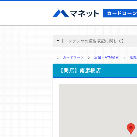
【コンテンツの広告表記に関して】
本コンテンツには、紹介している商品・商材
と弊社に対して企業から紹介報酬が支払われ
カードローン
店舗・ATM検索
滋賀
ミ収集などに基づき、公平性を担保した情
>提携企業一覧
【閉店】南彦根店