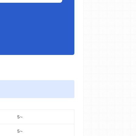
5~
5~