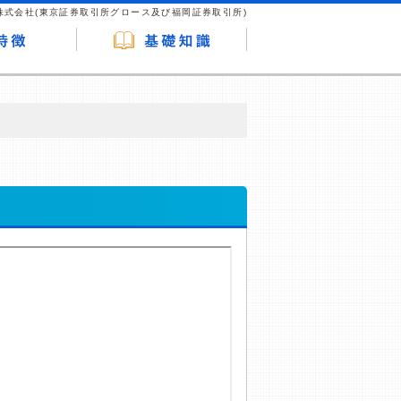
株式会社(東京証券取引所グロース及び福岡証券取引所)
が企業ホームページを訪れ、成約が発生する
はなく、当編集部の調査／ユーザーへの口コ