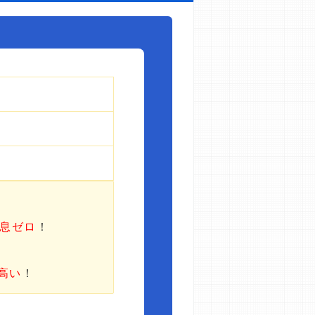
利息ゼロ
！
高い
！