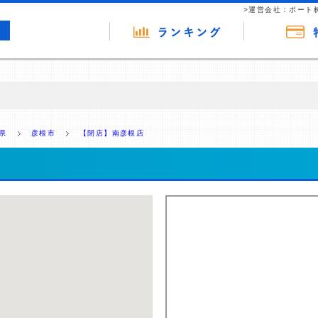
>運営会社：ポート
の広告（リンク）を含む場合があります。 これらの広告を経由して読者
るという収益モデルです。 ただし、特定の商品を根拠なくPRするもので
県
彦根市
【閉店】南彦根店
報提供を行っています。