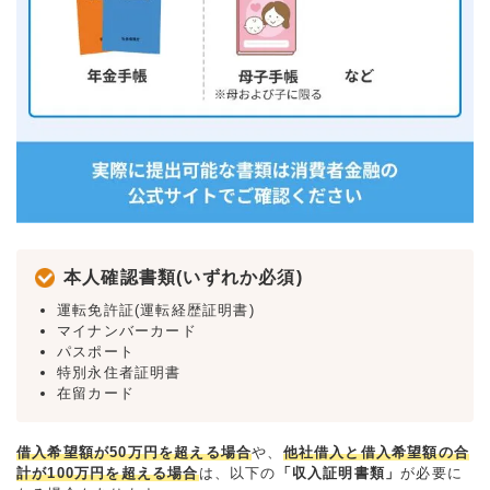
本人確認書類(いずれか必須)
運転免許証(運転経歴証明書)
マイナンバーカード
パスポート
特別永住者証明書
在留カード
借入希望額が50万円を超える場合
や、
他社借入と借入希望額の合
計が100万円を超える場合
は、以下の
「収入証明書類」
が必要に