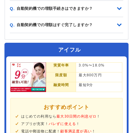
自動契約機での増額手続きはできますか？
Q.
自動契約機での増額はすぐ完了しますか？
Q.
アイフル
実質年率
3.0%〜18.0%
限度額
最大800万円
融資時間
最短9分
おすすめポイント
はじめての利用なら
最大30日間の利息ゼロ
！
アプリが充実！
バレずに使える
！
電話や郵送物に配慮！
顧客満足度が高い
！