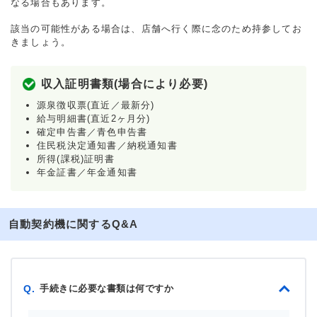
なる場合もあります。
該当の可能性がある場合は、店舗へ行く際に念のため持参してお
きましょう。
収入証明書類(場合により必要)
源泉徴収票(直近／最新分)
給与明細書(直近2ヶ月分)
確定申告書／青色申告書
住民税決定通知書／納税通知書
所得(課税)証明書
年金証書／年金通知書
自動契約機に関するQ&A
手続きに必要な書類は何ですか
Q.