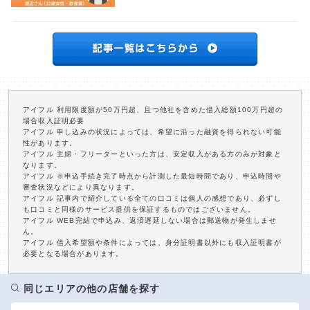
アイフル 利用限度額が50万円超、且つ他社を含めた借入総額100万円超の
場合収入証明必要
アイフル 申し込みの状況によっては、希望に沿った融資を得られない可能
性があります。
アイフル 主婦・フリーターといった方は、安定収入がある方のみが対象と
なります。
アイフル ※申込手続き完了時点から計測した最短時間であり、申込時間や
審査状況などにより異なります。
アイフル 記事内で紹介している全ての口コミは個人の感想であり、必ずし
も口コミと同様のサービス提供を保証するものではございません。
アイフル WEB完結で申込み、返済遅延しない場合は郵送物が発生しませ
ん。
アイフル 借入希望額や条件によっては、身分証明書以外にも収入証明書が
必要となる場合があります。
同じエリアの他の店舗を探す