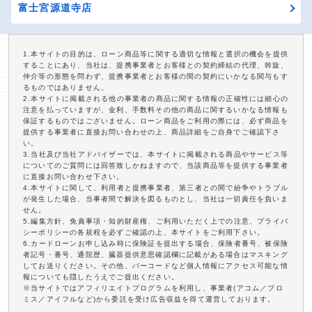
富士宮源道寺店
1.本サイトの目的は、ローン商品等に関する適切な情報と選択の機会を提供
することにあり、当社は、提携事業者とお客様との契約締結の代理、斡旋、
仲介等の形態を問わず、提携事業者とお客様の間の契約にいかなる関与もす
るものではありません。
2.本サイトに掲載される他の事業者の商品に関する情報の正確性には細心の
注意を払っていますが、金利、手数料その他の商品に関するいかなる情報も
保証するものではございません。ローン商品をご利用の際には、必ず商品を
提供する事業者に直接お問い合わせの上、商品詳細をご自身でご確認下さ
い。
3.当社及び当社アドバイザーでは、本サイトに掲載される商品やサービス等
についてのご質問には回答致しかねますので、当該商品等を提供する事業者
に直接お問い合わせ下さい。
4.本サイトに関して、利用者と提携事業者、第三者との間で紛争やトラブル
が発生した場合、当事者間で解決を図るものとし、当社は一切責任を負いま
せん。
5.編集方針、免責事項・知的財産権、ご利用いただく上での注意、プライバ
シーポリシーの各規程を必ずご確認の上、本サイトをご利用下さい。
6.カードローンお申し込み時に保険証を提出する場合、保険者番号、被保険
者記号・番号、通院歴、臓器提供意思確認欄に記載がある場合はマスキング
してお送りください。その他、バーコードなど個人情報にアクセス可能な情
報についても隠したうえでご提出ください。
※当サイトではアフィリエイトプログラムを利用し、事業者(アコム／プロ
ミス／アイフルなど)から委託を受け広告収益を得て運営しております。