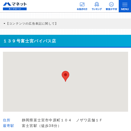
【コンテンツの広告表記に関して】
本コンテンツには、紹介している商品・商材の広告（リンク）を含む場合がありま
す。 これらの広告を経由して読者が企業ホームページを訪れ、成約が発生すると弊
社に対して企業から紹介報酬が支払われるという収益モデルです。 ただし、特定の
１３９号富士宮バイパス店
商品を根拠なくPRするものではなく、当編集部の調査／ユーザーへの口コミ収集な
どに基づき、公平性を担保した情報提供を行っています。
>提携企業一覧
住所
静岡県富士宮市中原町１０４ ノザワ店舗１Ｆ
最寄駅
富士宮駅（徒歩38分）